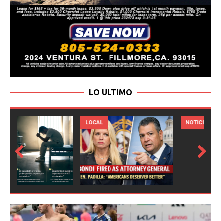
LO ULTIMO
LOCAL
NOTICIAS
Prev
Next
ious