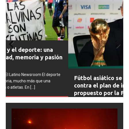
Prev
Next
ious
Fútbol asiático se suma al rechazo
contra el plan de inversión privada
propuesto por la FIFA para el Mundial
0SHARESShareTweet Por El Latino Newsroom La
creciente controversia en torno al futuro financiero de la
Copa Mundial de la FIFA sumó un nuevo capítulo este
[...]