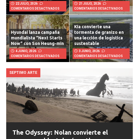
Rivian R1T Quad 2026: un
Chevrolet Silverado 1500
pickup eléctrico que
RST 2026, potencia útil
combina fuerza extrema,
para todo camino
tecnología y utilidad real
22 JULIO, 2026
21 JULIO, 2026
COMENTARIOS DESACTIVADOS
COMENTARIOS DESACTIVADOS
Kia convierte una
Hyundai lanza campaña
tormenta de granizo en
mundialista “Next Starts
una lección de logística
Now” con Son Heung-min
sustentable
4 JUNIO, 2026
3 JUNIO, 2026
COMENTARIOS DESACTIVADOS
COMENTARIOS DESACTIVADOS
SEPTIMO ARTE