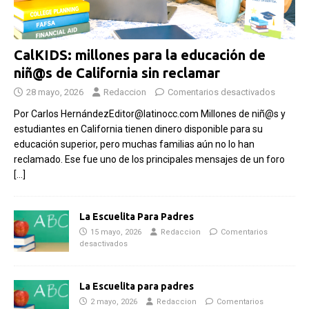
CalKIDS: millones para la educación de
niñ@s de California sin reclamar
28 mayo, 2026
Redaccion
Comentarios desactivados
Por Carlos HernándezEditor@latinocc.com Millones de niñ@s y
estudiantes en California tienen dinero disponible para su
educación superior, pero muchas familias aún no lo han
reclamado. Ese fue uno de los principales mensajes de un foro
[…]
La Escuelita Para Padres
15 mayo, 2026
Redaccion
Comentarios
desactivados
La Escuelita para padres
2 mayo, 2026
Redaccion
Comentarios