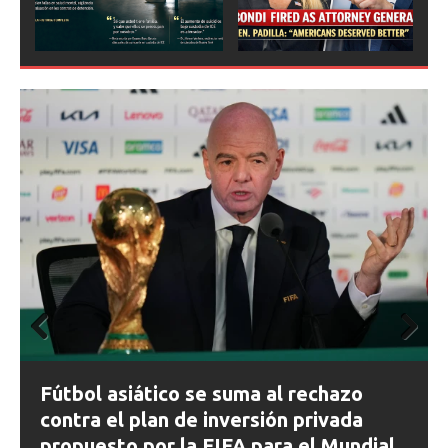
Prev
Next
ious
Prev
Next
ious
FIFA abre expedientes disciplinarios
contra Argentina tras los incidentes en
la final del Mundial 2026
l