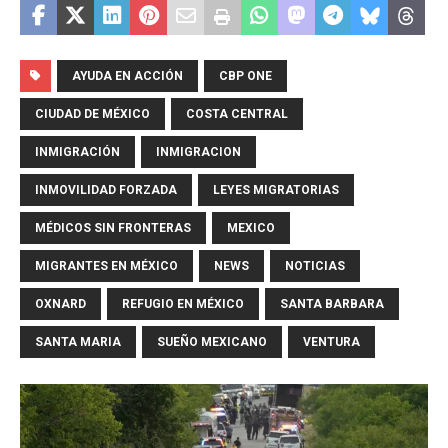
AYUDA EN ACCIÓN
CBP ONE
CIUDAD DE MÉXICO
COSTA CENTRAL
INMIGRACIÓN
INMIGRACION
INMOVILIDAD FORZADA
LEYES MIGRATORIAS
MÉDICOS SIN FRONTERAS
MEXICO
MIGRANTES EN MÉXICO
NEWS
NOTICIAS
OXNARD
REFUGIO EN MÉXICO
SANTA BARBARA
SANTA MARIA
SUEÑO MEXICANO
VENTURA