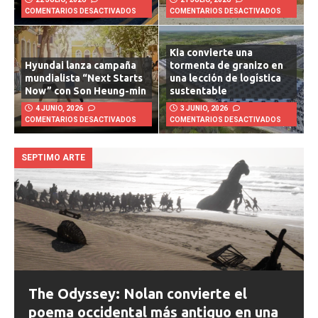
22 JULIO, 2026
21 JULIO, 2026
COMENTARIOS DESACTIVADOS
COMENTARIOS DESACTIVADOS
Kia convierte una
Hyundai lanza campaña
tormenta de granizo en
mundialista “Next Starts
una lección de logística
Now” con Son Heung-min
sustentable
4 JUNIO, 2026
3 JUNIO, 2026
COMENTARIOS DESACTIVADOS
COMENTARIOS DESACTIVADOS
SEPTIMO ARTE
The Odyssey: Nolan convierte el