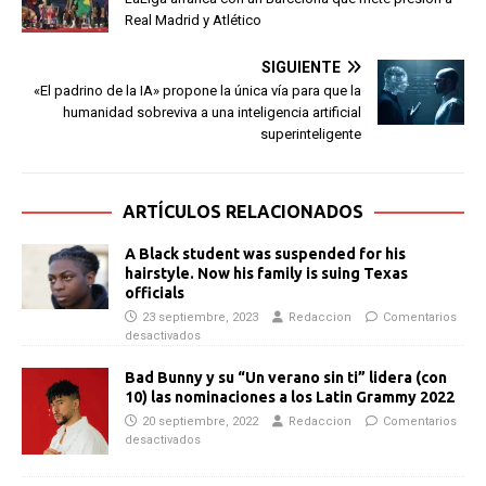
Real Madrid y Atlético
SIGUIENTE
«El padrino de la IA» propone la única vía para que la
humanidad sobreviva a una inteligencia artificial
superinteligente
ARTÍCULOS RELACIONADOS
A Black student was suspended for his
hairstyle. Now his family is suing Texas
officials
23 septiembre, 2023
Redaccion
Comentarios
desactivados
Bad Bunny y su “Un verano sin ti” lidera (con
10) las nominaciones a los Latin Grammy 2022
20 septiembre, 2022
Redaccion
Comentarios
desactivados