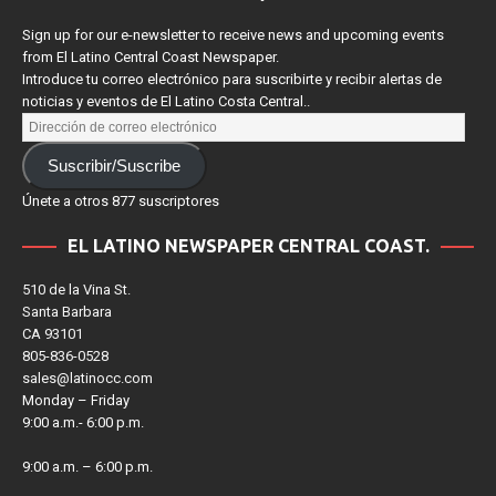
SUSCRÍBETE/ SIGN UP
Sign up for our e-newsletter to receive news and upcoming events
from El Latino Central Coast Newspaper.
Introduce tu correo electrónico para suscribirte y recibir alertas de
noticias y eventos de El Latino Costa Central..
Suscribir/Suscribe
Únete a otros 877 suscriptores
EL LATINO NEWSPAPER CENTRAL COAST.
510 de la Vina St.
Santa Barbara
CA 93101
805-836-0528
sales@latinocc.com
Monday – Friday
9:00 a.m.- 6:00 p.m.
9:00 a.m. – 6:00 p.m.