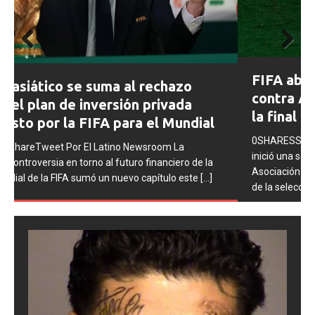
Prev
Next
FIFA abre expedientes disciplinarios
ious
contra Argentina tras los incidentes en
la final del Mundial 2026
0SHARESShareTweet Por El Latino Newsroom La FIFA
inició una serie de procesos disciplinarios contra la
Asociación del Fútbol Argentino (AFA), cuatro integrantes
de la selección
[...]