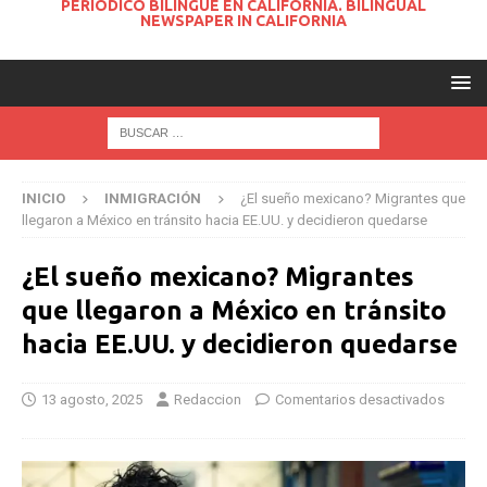
PERIODICO BILINGUE EN CALIFORNIA. BILINGUAL
NEWSPAPER IN CALIFORNIA
INICIO
INMIGRACIÓN
¿El sueño mexicano? Migrantes que
llegaron a México en tránsito hacia EE.UU. y decidieron quedarse
¿El sueño mexicano? Migrantes
que llegaron a México en tránsito
hacia EE.UU. y decidieron quedarse
13 agosto, 2025
Redaccion
Comentarios desactivados