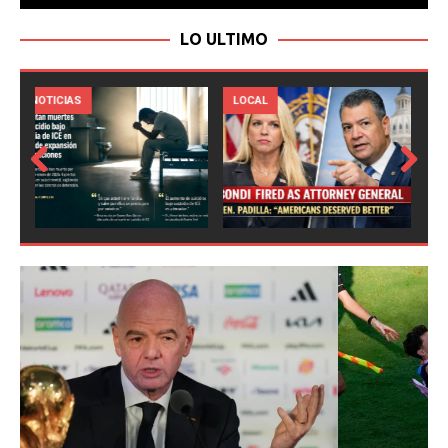
LO ULTIMO
LOCAL
NOTICIAS
Prev
Next
ious