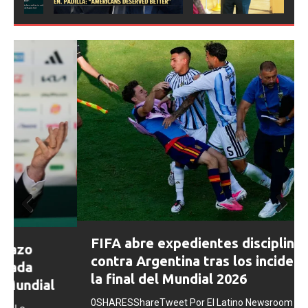
ious
Prev
Next
FIFA abre expedientes disciplinarios
ious
contra Argentina tras los incidentes en
la final del Mundial 2026
0SHARESShareTweet Por El Latino Newsroom La FIFA