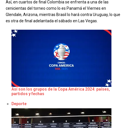
Así, en cuartos de final Colombia se enfrenta a una de las
cenicientas del torneo como lo es Panamá el Viernes en
Glendale, Arizona, mientras Brasil lo hará contra Uruguay, lo que
es otra de final adelantada el sábado en Las Vegas.
Así son los grupos de la Copa América 2024: países,
partidos y fechas
Respecto a
Deporte