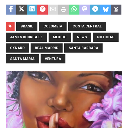
BRASIL
COLOMBIA
COSTA CENTRAL
JAMES RODRIGUEZ
MEXICO
NEWS
NOTICIAS
OXNARD
REAL MADRID
SANTA BARBARA
SANTA MARIA
VENTURA