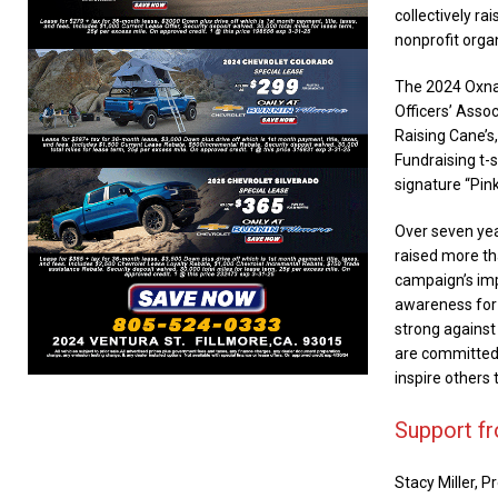
collectively r
nonprofit orga
The 2024 Oxna
Officers’ Assoc
Raising Cane’s
Fundraising t-
signature “Pin
Over seven yea
raised more th
campaign’s impo
awareness for 
strong against 
are committed 
inspire others 
Support f
Stacy Miller, P