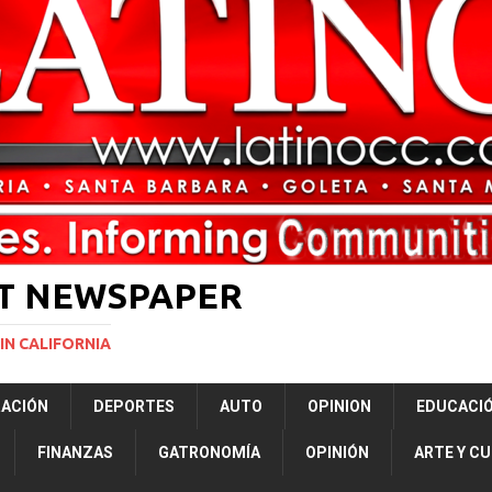
rasil 1 – Colombia 1
DEPORTE
ón a ley de Texas que permite a la policía detener a migrantes
ará la mayor nevada en lo que va del año en California
NACIONALES
Years to Life for Murdering Girlfriend in Front of Her Children
LOCAL
 décadas promete impulsar la investigación oceánica en EE. UU.
CIENCIA
ST NEWSPAPER
IN CALIFORNIA
RACIÓN
DEPORTES
AUTO
OPINION
EDUCACI
FINANZAS
GATRONOMÍA
OPINIÓN
ARTE Y C