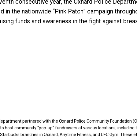
venth consecutive year, the Oxnard Police Departm
ed in the nationwide “Pink Patch” campaign through
aising funds and awareness in the fight against brea
 department partnered with the Oxnard Police Community Foundation (O.
 to host community “pop-up” fundraisers at various locations, including
, Starbucks branches in Oxnard, Anytime Fitness, and UFC Gym. These e