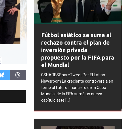
FIFA abre expedientes
ico se suma al
disciplinarios contra
ra el plan de
Argentina tras los
ivada
incidentes en la final del
or la FIFA para
Mundial 2026
0SHARESShareTweet Por El Latino
t Por El Latino
Newsroom La FIFA inició una serie de
ente controversia en
procesos disciplinarios contra la
anciero de la Copa
Asociación del Fútbol Argentino (AFA),
A sumó un nuevo
cuatro integrantes de la selección
[...]