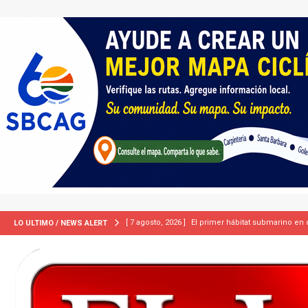
[ 7 agosto, 2026 ]
ICE equipará a sus agentes con
LO ULTIMO / NEWS ALERT
INMIGRACIÓN
[ 7 agosto, 2026 ]
Turquía, Pakistán y Arabia Sau
INTERNACIONAL