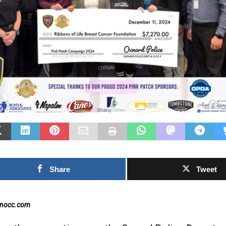
Las Islas Malvinas y el
deporte: una historia de
identidad, memoria y
Fútbol asiát
pasión nacional
rechazo cont
0SHARESShareTweet Por El Latino
inversión pr
Newsroom El deporte ha sido, a lo largo
propuesto p
de la historia, mucho más que una
el Mundial
competencia entre equipos o atletas. En
[...]
0SHARESShareTwee
Newsroom La creci
torno al futuro fin
Mundial de la FIF
Share
Tweet
capítulo este
[...]
inocc.com