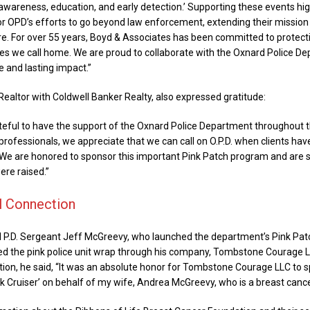
awareness, education, and early detection.’ Supporting these events hig
or OPD’s efforts to go beyond law enforcement, extending their mission 
. For over 55 years, Boyd & Associates has been committed to protect
s we call home. We are proud to collaborate with the Oxnard Police D
e and lasting impact.”
 Realtor with Coldwell Banker Realty, also expressed gratitude:
teful to have the support of the Oxnard Police Department throughout
 professionals, we appreciate that we can call on O.P.D. when clients ha
We are honored to sponsor this important Pink Patch program and are 
re raised.”
l Connection
 P.D. Sergeant Jeff McGreevy, who launched the department’s Pink Patc
d the pink police unit wrap through his company, Tombstone Courage L
ution, he said, “It was an absolute honor for Tombstone Courage LLC to 
k Cruiser’ on behalf of my wife, Andrea McGreevy, who is a breast cancer