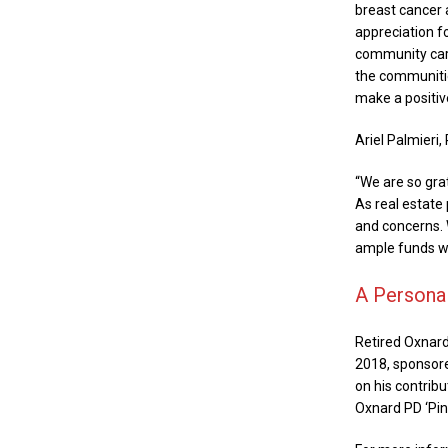
breast cancer 
appreciation f
community care
the communitie
make a positiv
Ariel Palmieri,
“We are so gra
As real estate
and concerns. 
ample funds we
A Persona
Retired Oxnard
2018, sponsore
on his contrib
Oxnard PD ‘Pin