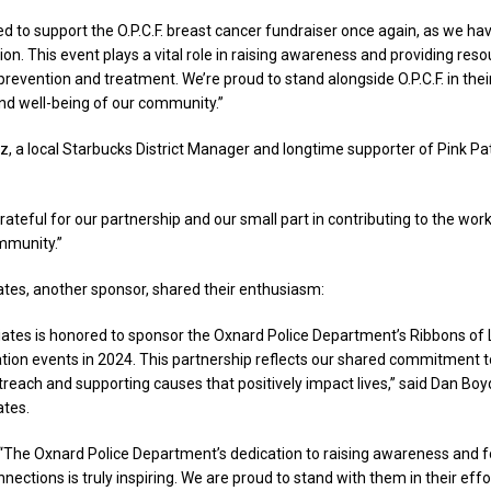
d to support the O.P.C.F. breast cancer fundraiser once again, as we ha
tion. This event plays a vital role in raising awareness and providing reso
prevention and treatment. We’re proud to stand alongside O.P.C.F. in th
and well-being of our community.”
, a local Starbucks District Manager and longtime supporter of Pink P
rateful for our partnership and our small part in contributing to the wor
mmunity.”
tes, another sponsor, shared their enthusiasm:
ates is honored to sponsor the Oxnard Police Department’s Ribbons of 
ion events in 2024. This partnership reflects our shared commitment 
each and supporting causes that positively impact lives,” said Dan Boyd
ates.
“‘The Oxnard Police Department’s dedication to raising awareness and f
ctions is truly inspiring. We are proud to stand with them in their effo