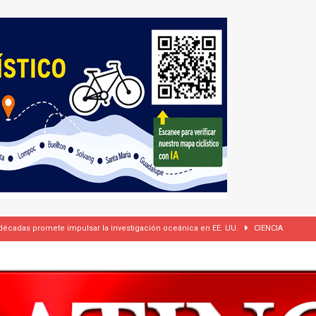
 cámaras corporales, pero se reserva el derecho de difundir los videos
dí firman pacto de defensa mutua ante escalada de tensiones en Oriente Medio