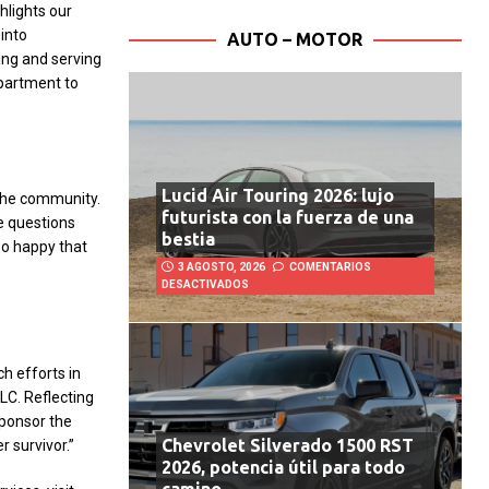
hlights our
into
AUTO – MOTOR
ing and serving
epartment to
Lucid Air Touring 2026: lujo
 the community.
futurista con la fuerza de una
ve questions
bestia
so happy that
3 AGOSTO, 2026
COMENTARIOS
DESACTIVADOS
h efforts in
LC. Reflecting
sponsor the
Chevrolet Silverado 1500 RST
 survivor.”
2026, potencia útil para todo
camino