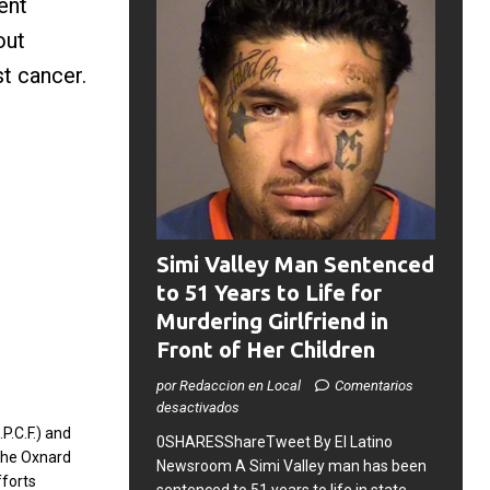
ent
out
st cancer.
Simi Valley Man Sentenced
to 51 Years to Life for
Murdering Girlfriend in
Front of Her Children
por Redaccion en Local
Comentarios
desactivados
P.C.F.) and
0SHARESShareTweet ​By El Latino
 the Oxnard
Newsroom ​A Simi Valley man has been
fforts