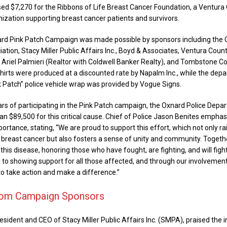
aised $7,270 for the Ribbons of Life Breast Cancer Foundation, a Ventur
nization supporting breast cancer patients and survivors.
rd Pink Patch Campaign was made possible by sponsors including the
iation, Stacy Miller Public Affairs Inc., Boyd & Associates, Ventura Count
, Ariel Palmieri (Realtor with Coldwell Banker Realty), and Tombstone C
shirts were produced at a discounted rate by Napalm Inc., while the dep
k Patch” police vehicle wrap was provided by Vogue Signs.
rs of participating in the Pink Patch campaign, the Oxnard Police Depa
an $89,500 for this critical cause. Chief of Police Jason Benites empha
rtance, stating, “We are proud to support this effort, which not only ra
breast cancer but also fosters a sense of unity and community. Togeth
this disease, honoring those who have fought, are fighting, and will fight
to showing support for all those affected, and through our involvemen
to take action and make a difference.”
rom Campaign Sponsors
resident and CEO of Stacy Miller Public Affairs Inc. (SMPA), praised the in