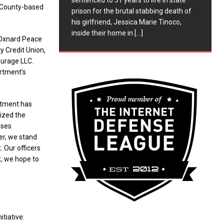
sentenced to 51 years to life in state
a County-based
prison for the brutal stabbing death of
his girlfriend, Jessica Marie Tinoco,
inside their home in
[...]
 Oxnard Peace
y Credit Union,
ourage LLC.
artment’s
rtment has
sized the
ises
er, we stand
. Our officers
t, we hope to
itiative: