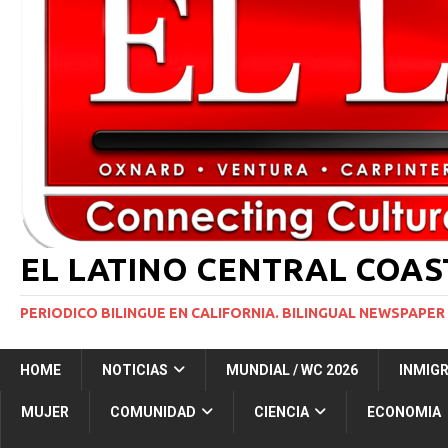
[ 2 julio, 2024 ]
Colombia apaga el ‘efecto Vini’. B
[ 29 marzo, 2024 ]
Corte Suprema levanta suspensi
INMIGRACIÓN
[ 1 marzo, 2024 ]
Potente tormenta invernal desat
[ 7 agosto, 2026 ]
Simi Valley Man Sentenced to 51 
[ 7 agosto, 2026 ]
El primer hábitat submarino en
EL LATINO CENTRAL COA
PERIODICO BILINGUE EN CALIFORNIA. BILINGUAL NEWSPAPER 
HOME
NOTICIAS
MUNDIAL / WC 2026
INMIG
MUJER
COMUNIDAD
CIENCIA
ECONOMIA