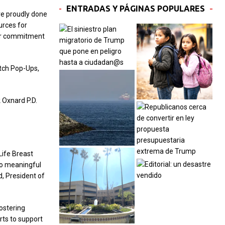
ENTRADAS Y PÁGINAS POPULARES
ve proudly done
urces for
eir commitment
atch Pop-Ups,
k Oxnard P.D.
Life Breast
to meaningful
, President of
ostering
rts to support