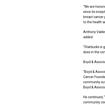
“We are honore
since its incep
breast cancer 
to the health 
Anthony Valdez
added:
“Starbucks is g
does in the co
Boyd & Associa
“Boyd & Associ
Cancer Foundat
community outr
Boyd & Associ
He continued, 
community conne