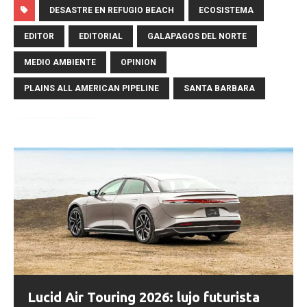
DESASTRE EN REFUGIO BEACH
ECOSISTEMA
EDITOR
EDITORIAL
GALAPAGOS DEL NORTE
MEDIO AMBIENTE
OPINION
PLAINS ALL AMERICAN PIPELINE
SANTA BARBARA
Lucid Air Touring 2026: lujo futurista