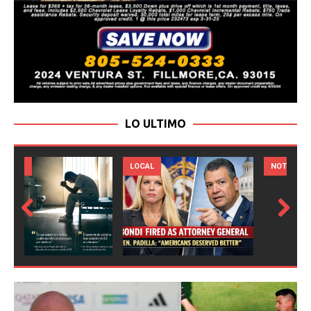
LO ULTIMO
LOCAL
NOTICIAS
Prev
Next
ious