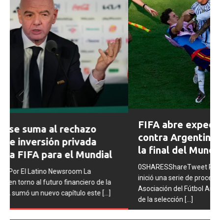
Prev
Next
FIFA abre expedientes disciplinarios
ious
contra Argentina tras los incidentes en
la final del Mundial 2026
0SHARESShareTweet Por El Latino Newsroom La FIFA
inició una serie de procesos disciplinarios contra la
Asociación del Fútbol Argentino (AFA), cuatro integrantes
de la selección
[...]