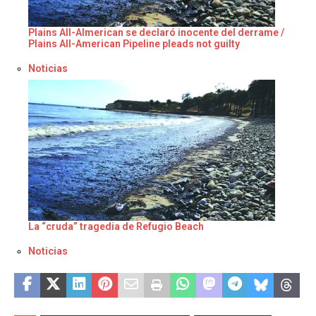
Plains All-Almerican se declaró inocente del derrame /
Plains All-American Pipeline pleads not guilty
Respecto a
Noticias
La “cruda” tragedia de Refugio Beach
Respecto a
Noticias