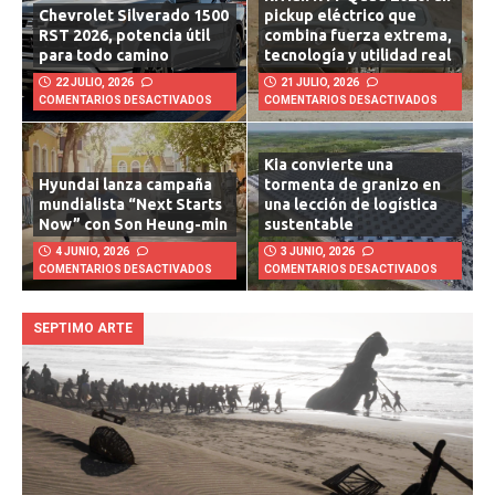
Rivian R1T Quad 2026: un
Chevrolet Silverado 1500
pickup eléctrico que
RST 2026, potencia útil
combina fuerza extrema,
para todo camino
tecnología y utilidad real
22 JULIO, 2026
21 JULIO, 2026
COMENTARIOS DESACTIVADOS
COMENTARIOS DESACTIVADOS
Kia convierte una
Hyundai lanza campaña
tormenta de granizo en
mundialista “Next Starts
una lección de logística
Now” con Son Heung-min
sustentable
4 JUNIO, 2026
3 JUNIO, 2026
COMENTARIOS DESACTIVADOS
COMENTARIOS DESACTIVADOS
SEPTIMO ARTE