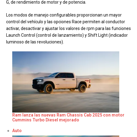
G, de rendimiento de motor y de potencia.
Los modos de manejo configurables proporcionan un mayor
control del vehículo y las opciones Race permiten al conductor
activar, desactivar y ajustar los valores de rpm para las funciones
Launch Control (control de lanzamiento) y Shift Light (indicador
luminoso de las revoluciones).
Ram lanza las nuevas Ram Chassis Cab 2025 con motor
Cummins Turbo Diesel mejorado
Respecto a
Auto