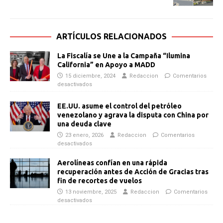
ARTÍCULOS RELACIONADOS
La Fiscalía se Une a la Campaña “Ilumina
California” en Apoyo a MADD
15 diciembre, 2024
Redaccion
Comentarios
desactivados
EE.UU. asume el control del petróleo
venezolano y agrava la disputa con China por
una deuda clave
23 enero, 2026
Redaccion
Comentarios
desactivados
Aerolíneas confían en una rápida
recuperación antes de Acción de Gracias tras
fin de recortes de vuelos
13 noviembre, 2025
Redaccion
Comentarios
desactivados