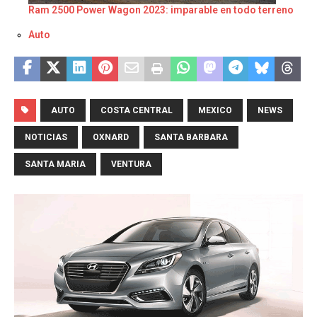
Ram 2500 Power Wagon 2023: imparable en todo terreno
Respecto a
Auto
AUTO
COSTA CENTRAL
MEXICO
NEWS
NOTICIAS
OXNARD
SANTA BARBARA
SANTA MARIA
VENTURA