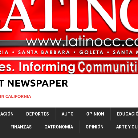
ará la mayor nevada en lo que va del año en California
NACIONALES
vas para restringir la ciudadanía por nacimiento y el “turismo de parto”
ERNACIONAL
ST NEWSPAPER
IN CALIFORNIA
RACIÓN
DEPORTES
AUTO
OPINION
EDUCACI
FINANZAS
GATRONOMÍA
OPINIÓN
ARTE Y C