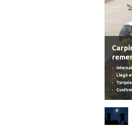
Carpi
remem
Interna
Llegó e
Turquía
Confirm