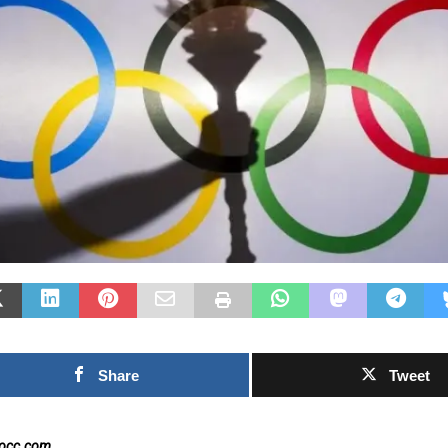
Las Islas Malvinas y el
deporte: una historia de
identidad, memoria y
Fútbol asiáti
pasión nacional
rechazo contr
0SHARESShareTweet Por El Latino
inversión pri
Newsroom El deporte ha sido, a lo largo
propuesto por
de la historia, mucho más que una
el Mundial
competencia entre equipos o atletas. En
[...]
0SHARESShareTweet
Newsroom La crecien
torno al futuro finan
Mundial de la FIFA 
capítulo este
[...]
Share
Tweet
nocc.com