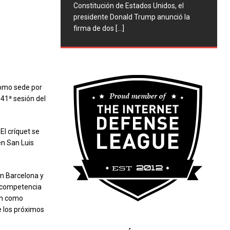
Constitución de Estados Unidos, el
presidente Donald Trump anunció la
firma de dos
[...]
como sede por
41ª sesión del
El críquet se
en San Luis
en Barcelona y
a competencia
ron como
 los próximos