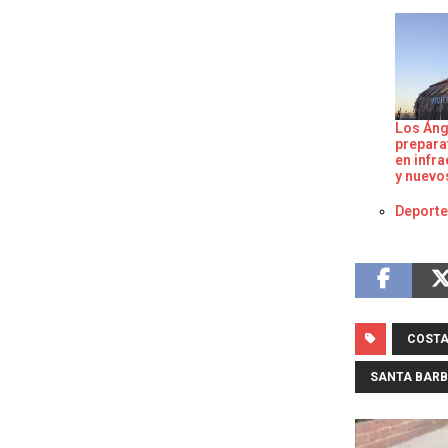
Los Áng
prepara
en infra
y nuevo
Respect
Deport
COSTA
SANTA BAR