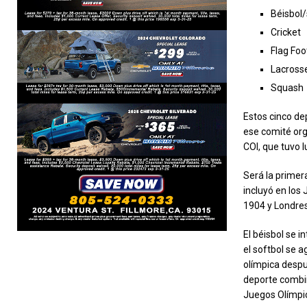
Béisbol/
Cricket
Flag Foo
Lacross
Squash
Estos cinco de
ese comité org
COI, que tuvo 
Será la primera
incluyó en los
1904 y Londre
El béisbol se 
el softbol se 
olímpica despu
deporte combin
Juegos Olímpic