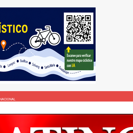
NACIONAL
L
rasil 1 – Colombia 1
DEPORTE
ón a ley de Texas que permite a la policía detener a migrantes