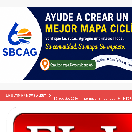
[ 5 agosto, 2026 ]
International roundup
INTER
LO ULTIMO / NEWS ALERT
[ 5 agosto, 2026 ]
Central Coast roundup
LOCA
[ 2 julio, 2024 ]
Colombia apaga el ‘efecto Vini’. B
[ 29 marzo, 2024 ]
Corte Suprema levanta suspensi