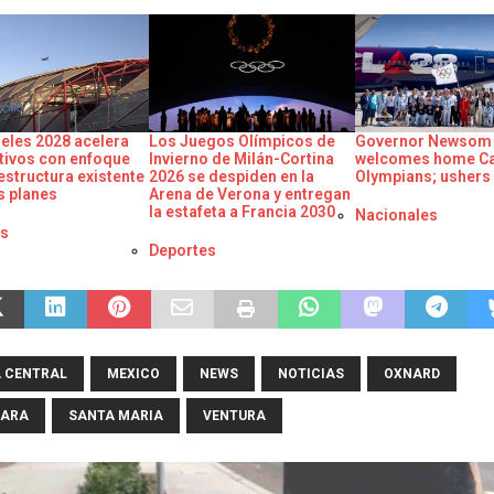
eles 2028 acelera
Los Juegos Olímpicos de
Governor Newsom
tivos con enfoque
Invierno de Milán-Cortina
welcomes home Cal
estructura existente
2026 se despiden en la
Olympians; ushers 
s planes
Arena de Verona y entregan
la estafeta a Francia 2030
Respecto a
Nacionales
o a
es
Respecto a
Deportes
 CENTRAL
MEXICO
NEWS
NOTICIAS
OXNARD
BARA
SANTA MARIA
VENTURA