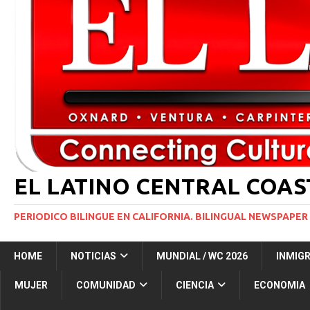
INMIGRACIÓN
[ 1 marzo, 2024 ]
Potente tormenta invernal desat
[ 6 agosto, 2026 ]
Trump firma dos medidas ejecuti
NACIONALES
[ 5 agosto, 2026 ]
Resumen internacional
INT
EL LATINO CENTRAL COA
PERIODICO BILINGUE EN CALIFORNIA. BILINGUAL NEWSPAPER 
HOME
NOTICIAS
MUNDIAL / WC 2026
INMIG
MUJER
COMUNIDAD
CIENCIA
ECONOMIA