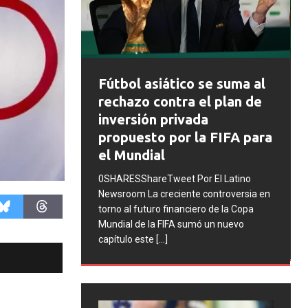
FIFA abre expedientes
co se suma al
disciplinarios contra
a el plan de
Argentina tras los
vada
incidentes en la final del
 la FIFA para
Mundial 2026
0SHARESShareTweet Por El Latino
 Por El Latino
Newsroom La FIFA inició una serie de
te controversia en
procesos disciplinarios contra la
ciero de la Copa
Asociación del Fútbol Argentino (AFA),
sumó un nuevo
cuatro integrantes de la selección
[...]