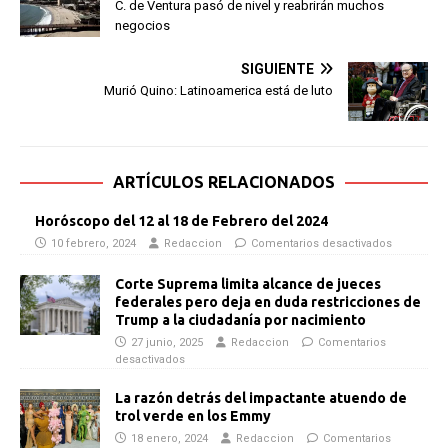
C. de Ventura pasó de nivel y reabrirán muchos
negocios
SIGUIENTE
Murió Quino: Latinoamerica está de luto
ARTÍCULOS RELACIONADOS
Horóscopo del 12 al 18 de Febrero del 2024
10 febrero, 2024
Redaccion
Comentarios desactivados
Corte Suprema limita alcance de jueces
federales pero deja en duda restricciones de
Trump a la ciudadanía por nacimiento
27 junio, 2025
Redaccion
Comentarios
desactivados
La razón detrás del impactante atuendo de
trol verde en los Emmy
18 enero, 2024
Redaccion
Comentarios