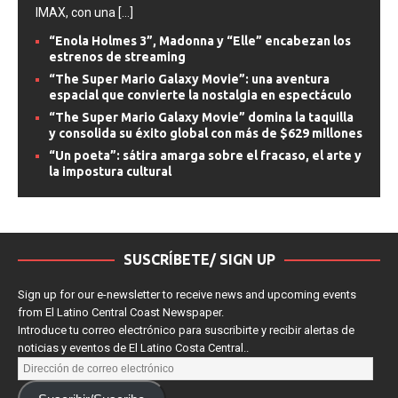
adaptación monumental que combina el espectáculo del
IMAX, con una
[...]
“Enola Holmes 3”, Madonna y “Elle” encabezan los
estrenos de streaming
“The Super Mario Galaxy Movie”: una aventura
espacial que convierte la nostalgia en espectáculo
“The Super Mario Galaxy Movie” domina la taquilla
y consolida su éxito global con más de $629 millones
“Un poeta”: sátira amarga sobre el fracaso, el arte y
la impostura cultural
SUSCRÍBETE/ SIGN UP
Sign up for our e-newsletter to receive news and upcoming events
from El Latino Central Coast Newspaper.
Introduce tu correo electrónico para suscribirte y recibir alertas de
noticias y eventos de El Latino Costa Central..