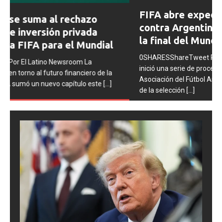
Prev
Next
FIFA abre expedientes disciplinarios
ious
contra Argentina tras los incidentes en
la final del Mundial 2026
0SHARESShareTweet Por El Latino Newsroom La FIFA
inició una serie de procesos disciplinarios contra la
Asociación del Fútbol Argentino (AFA), cuatro integrantes
de la selección
[...]