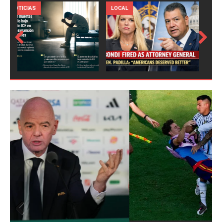
LOCAL
NOTICIAS
Prev
Next
ious