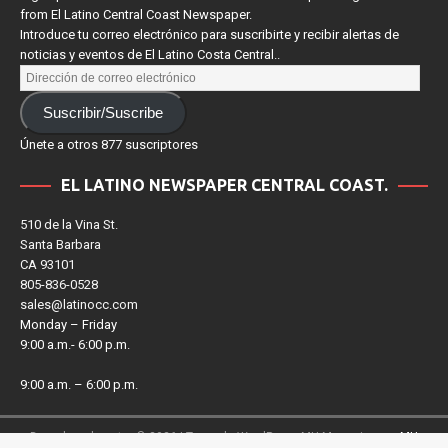
Sign up for our e-newsletter to receive news and upcoming events
from El Latino Central Coast Newspaper.
Introduce tu correo electrónico para suscribirte y recibir alertas de
noticias y eventos de El Latino Costa Central..
Suscribir/Suscribe
Únete a otros 877 suscriptores
EL LATINO NEWSPAPER CENTRAL COAST.
510 de la Vina St.
Santa Barbara
CA 93101
805-836-0528
sales@latinocc.com
Monday – Friday
9:00 a.m.- 6:00 p.m.
9:00 a.m. – 6:00 p.m.