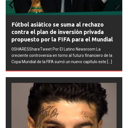
Prev
Next
FIFA abre expedientes disciplinarios
ious
contra Argentina tras los incidentes en
la final del Mundial 2026
0SHARESShareTweet Por El Latino Newsroom La FIFA
inició una serie de procesos disciplinarios contra la
Asociación del Fútbol Argentino (AFA), cuatro integrantes
de la selección
[...]