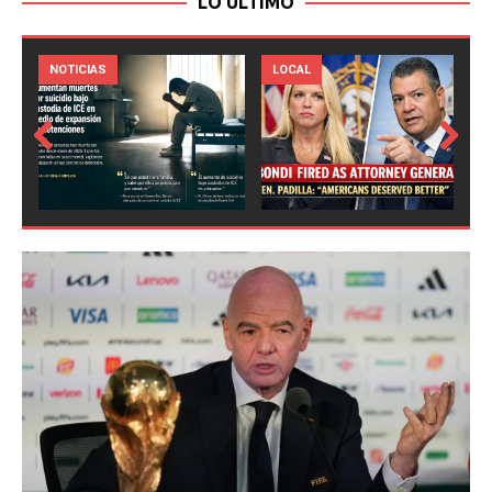
LO ULTIMO
LOCAL
NOTICIAS
Prev
Next
ious