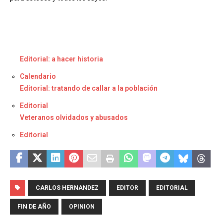
Editorial: a hacer historia
Respecto a
Calendario
Editorial: tratando de callar a la población
Respecto a
Editorial
Veteranos olvidados y abusados
Respecto a
Editorial
CARLOS HERNANDEZ
EDITOR
EDITORIAL
FIN DE AÑO
OPINION