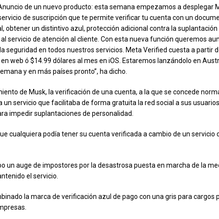
 Anuncio de un nuevo producto: esta semana empezamos a desplegar 
 servicio de suscripción que te permite verificar tu cuenta con un docum
al, obtener un distintivo azul, protección adicional contra la suplantación
 al servicio de atención al cliente. Con esta nueva función queremos au
la seguridad en todos nuestros servicios. Meta Verified cuesta a partir 
 en web ó $14.99 dólares al mes en iOS. Estaremos lanzándolo en Austr
emana y en más países pronto”, ha dicho.
iento de Musk, la verificación de una cuenta, a la que se concede nor
 un servicio que facilitaba de forma gratuita la red social a sus usuari
ra impedir suplantaciones de personalidad.
ue cualquiera podía tener su cuenta verificada a cambio de un servicio 
ubo un auge de impostores por la desastrosa puesta en marcha de la me
ntenido el servicio.
binado la marca de verificación azul de pago con una gris para cargos p
mpresas.