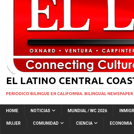
INMIGRACIÓN
[ 1 marzo, 2024 ]
Potente tormenta invernal desat
[ 6 agosto, 2026 ]
Trump firma dos medidas ejecuti
NACIONALES
[ 5 agosto, 2026 ]
Resumen internacional
INT
EL LATINO CENTRAL COA
PERIODICO BILINGUE EN CALIFORNIA. BILINGUAL NEWSPAPER 
HOME
NOTICIAS
MUNDIAL / WC 2026
INMIG
MUJER
COMUNIDAD
CIENCIA
ECONOMIA