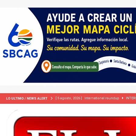
[ 5 agosto, 2026 ]
International roundup
INTER
LO ULTIMO / NEWS ALERT
[ 5 agosto, 2026 ]
Central Coast roundup
LOCA
[ 2 julio, 2024 ]
Colombia apaga el ‘efecto Vini’. B
[ 29 marzo, 2024 ]
Corte Suprema levanta suspensi