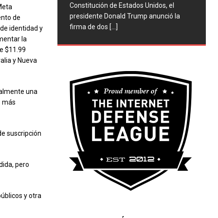
Constitución de Estados Unidos, el
Meta
presidente Donald Trump anunció la
ento de
firma de dos
[...]
 de identidad y
mentar la
de $11.99
alia y Nueva
malmente una
os más
de suscripción
dida, pero
úblicos y otra