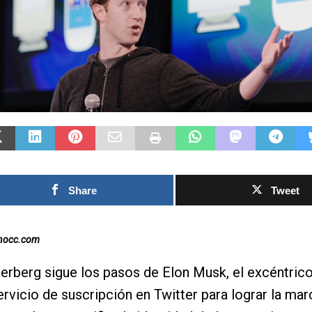
Las Islas Malvinas y el
deporte: una historia de
identidad, memoria y
Fútbol asiáti
pasión nacional
rechazo contr
0SHARESShareTweet Por El Latino
inversión pri
Newsroom El deporte ha sido, a lo largo
propuesto por
de la historia, mucho más que una
el Mundial
competencia entre equipos o atletas. En
[...]
0SHARESShareTweet
Share
Tweet
Newsroom La crecien
torno al futuro finan
Mundial de la FIFA 
inocc.com
capítulo este
[...]
rberg sigue los pasos de Elon Musk, el excéntric
ervicio de suscripción en Twitter para lograr la mar