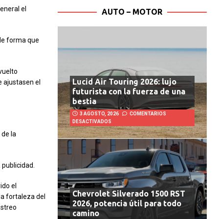
general el
AUTO – MOTOR
 de forma que
vuelto
Lucid Air Touring 2026: lujo
e ajustasen el
futurista con la fuerza de una
bestia
3 AGOSTO, 2026
COMENTARIOS
DESACTIVADOS
 de la
 publicidad.
ido el
Chevrolet Silverado 1500 RST
la fortaleza del
2026, potencia útil para todo
astreo
camino