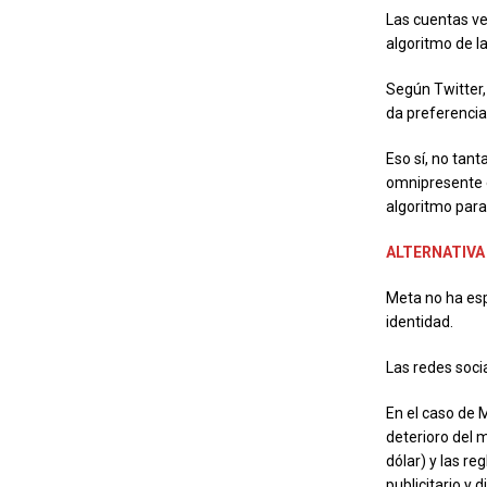
Las cuentas ver
algoritmo de la
Según Twitter,
da preferencia
Eso sí, no tant
omnipresente e
algoritmo para
ALTERNATIVA
Meta no ha espe
identidad.
Las redes soci
En el caso de 
deterioro del m
dólar) y las r
publicitario y 