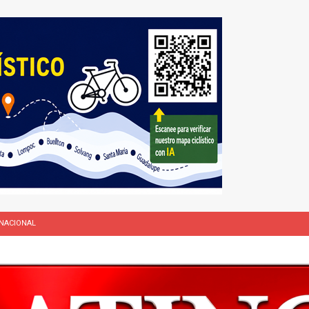
NACIONAL
L
rasil 1 – Colombia 1
DEPORTE
ón a ley de Texas que permite a la policía detener a migrantes