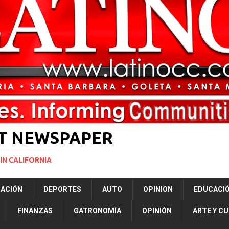
ará la mayor nevada en lo que va del año en California
NACIONALES
vas para restringir la ciudadanía por nacimiento y el “turismo de parto”
ERNACIONAL
ST NEWSPAPER
IN CALIFORNIA
RACIÓN
DEPORTES
AUTO
OPINION
EDUCACI
FINANZAS
GATRONOMÍA
OPINIÓN
ARTE Y C