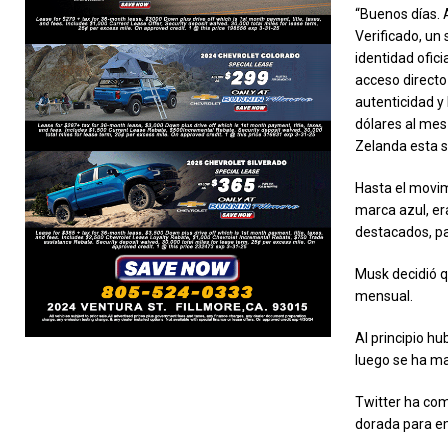
“Buenos días.
Verificado, un
identidad ofici
acceso directo
autenticidad y 
dólares al mes
Zelanda esta s
Hasta el movim
marca azul, era
destacados, pa
Musk decidió q
mensual.
Al principio h
luego se ha ma
Twitter ha com
dorada para e