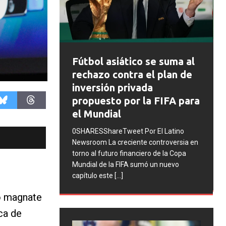
FIFA abre expedientes
co se suma al
disciplinarios contra
a el plan de
Argentina tras los
vada
incidentes en la final del
 la FIFA para
Mundial 2026
0SHARESShareTweet Por El Latino
 Por El Latino
Newsroom La FIFA inició una serie de
te controversia en
procesos disciplinarios contra la
ciero de la Copa
Asociación del Fútbol Argentino (AFA),
sumó un nuevo
cuatro integrantes de la selección
[...]
o magnate
ca de