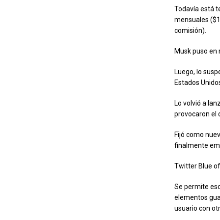
Todavía está t
mensuales ($11
comisión).
Musk puso en m
Luego, lo suspe
Estados Unidos
Lo volvió a lan
provocaron el
Fijó como nuev
finalmente em
Twitter Blue o
Se permite esc
elementos guar
usuario con otr