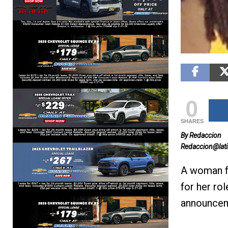
0
SHARES
By Redaccion
Redaccion@lat
A woman f
for her ro
announceme