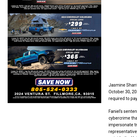
Jasmine Shante
October 30, 202
required to pay
Faniel’s sente
cybercrime tha
impersonate tru
representatives