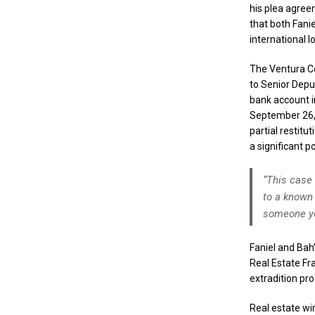
his plea agreem
that both Fanie
international 
The Ventura Co
to Senior Depu
bank account in
September 26, 
partial restitu
a significant 
“This case 
to a known 
someone you
Faniel and Bah
Real Estate Fra
extradition pr
Real estate wi