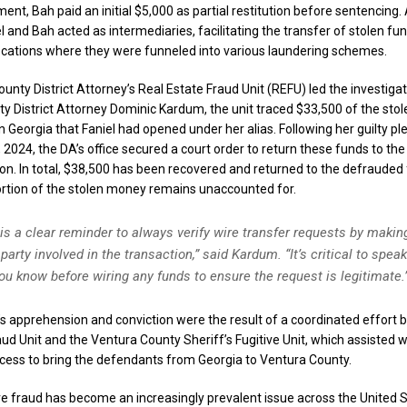
ent, Bah paid an initial $5,000 as partial restitution before sentencing.
l and Bah acted as intermediaries, facilitating the transfer of stolen fu
locations where they were funneled into various laundering schemes.
unty District Attorney’s Real Estate Fraud Unit (REFU) led the investiga
ty District Attorney Dominic Kardum, the unit traced $33,500 of the stol
 Georgia that Faniel had opened under her alias. Following her guilty pl
2024, the DA’s office secured a court order to return these funds to the
tion. In total, $38,500 has been recovered and returned to the defrauded
portion of the stolen money remains unaccounted for.
is a clear reminder to always verify wire transfer requests by makin
party involved in the transaction,” said Kardum. “It’s critical to speak
 know before wiring any funds to ensure the request is legitimate.
’s apprehension and conviction were the result of a coordinated effort
ud Unit and the Ventura County Sheriff’s Fugitive Unit, which assisted w
ocess to bring the defendants from Georgia to Ventura County.
re fraud has become an increasingly prevalent issue across the United S