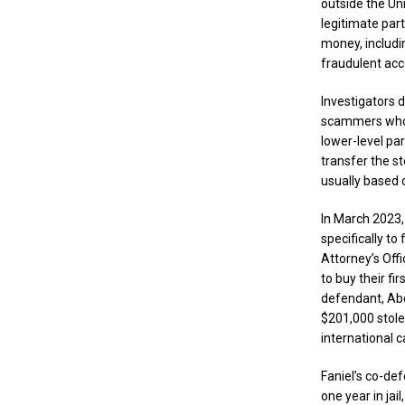
outside the U
legitimate part
money, includi
fraudulent acc
Investigators 
scammers who r
lower-level pa
transfer the s
usually based 
In March 2023,
specifically to
Attorney’s Off
to buy their f
defendant, Abdo
$201,000 stole
international c
Faniel’s co-de
one year in jai