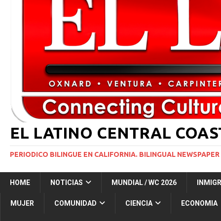
INMIGRACIÓN
[ 1 marzo, 2024 ]
Potente tormenta invernal desat
[ 6 agosto, 2026 ]
Trump firma dos medidas ejecuti
NACIONALES
[ 5 agosto, 2026 ]
Resumen internacional
INT
EL LATINO CENTRAL COA
PERIODICO BILINGUE EN CALIFORNIA. BILINGUAL NEWSPAPER 
HOME
NOTICIAS
MUNDIAL / WC 2026
INMIG
MUJER
COMUNIDAD
CIENCIA
ECONOMIA