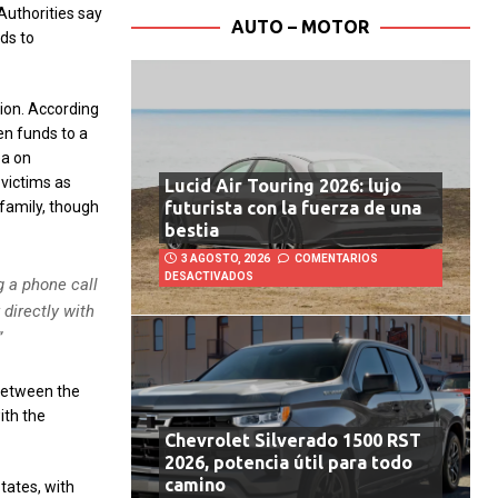
 Authorities say
AUTO – MOTOR
nds to
tion. According
en funds to a
ea on
 victims as
Lucid Air Touring 2026: lujo
 family, though
futurista con la fuerza de una
bestia
3 AGOSTO, 2026
COMENTARIOS
DESACTIVADOS
g a phone call
 directly with
”
 between the
ith the
Chevrolet Silverado 1500 RST
2026, potencia útil para todo
camino
tates, with