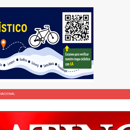
NACIONAL
L
rasil 1 – Colombia 1
DEPORTE
ón a ley de Texas que permite a la policía detener a migrantes