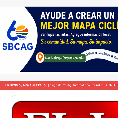
[ 5 agosto, 2026 ]
International roundup
INTER
LO ULTIMO / NEWS ALERT
[ 5 agosto, 2026 ]
Central Coast roundup
LOCA
[ 2 julio, 2024 ]
Colombia apaga el ‘efecto Vini’. B
[ 29 marzo, 2024 ]
Corte Suprema levanta suspensi