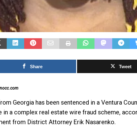
Share
Tweet
inocc.com
rom Georgia has been sentenced in a Ventura Coun
le in a complex real estate wire fraud scheme, acco
nt from District Attorney Erik Nasarenko.