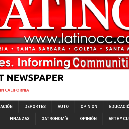
ará la mayor nevada en lo que va del año en California
NACIONALES
vas para restringir la ciudadanía por nacimiento y el “turismo de parto”
ERNACIONAL
ST NEWSPAPER
IN CALIFORNIA
RACIÓN
DEPORTES
AUTO
OPINION
EDUCACI
FINANZAS
GATRONOMÍA
OPINIÓN
ARTE Y C