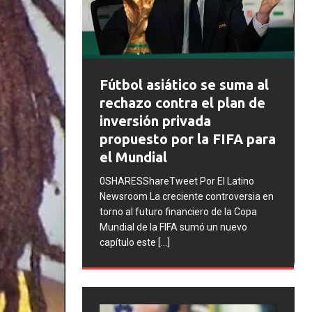
FIFA abre expedientes
se suma al
disciplinarios contra
l plan de
Argentina tras los
a
incidentes en la final del
 FIFA para
Mundial 2026
0SHARESShareTweet Por El Latino
El Latino
Newsroom La FIFA inició una serie de
ontroversia en
procesos disciplinarios contra la
o de la Copa
Asociación del Fútbol Argentino (AFA),
 un nuevo
cuatro integrantes de la selección
[...]