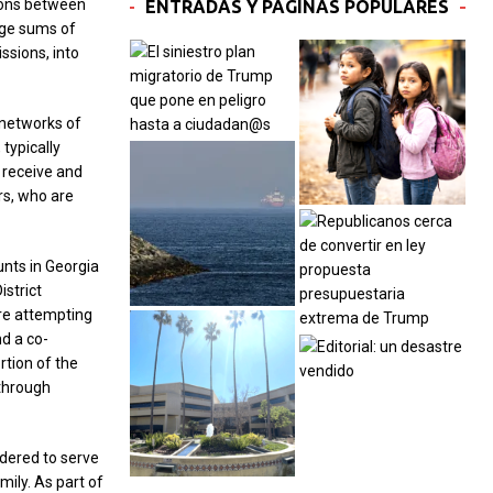
ions between
ENTRADAS Y PÁGINAS POPULARES
arge sums of
ssions, into
 networks of
typically
 receive and
rs, who are
nts in Georgia
istrict
ere attempting
d a co-
rtion of the
 through
dered to serve
mily. As part of