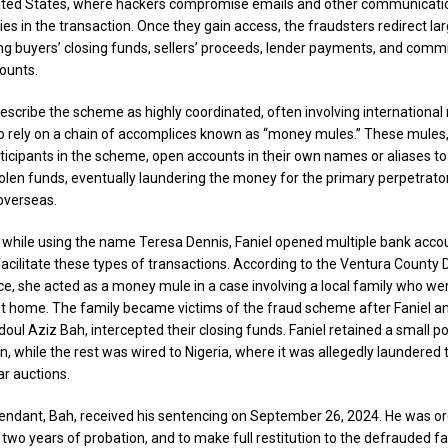
nited States, where hackers compromise emails and other communicat
ies in the transaction. Once they gain access, the fraudsters redirect l
ng buyers’ closing funds, sellers’ proceeds, lender payments, and commi
ounts.
describe the scheme as highly coordinated, often involving international
ely on a chain of accomplices known as “money mules.” These mules, 
rticipants in the scheme, open accounts in their own names or aliases to
tolen funds, eventually laundering the money for the primary perpetrato
overseas.
 while using the name Teresa Dennis, Faniel opened multiple bank accou
 facilitate these types of transactions. According to the Ventura County D
ice, she acted as a money mule in a case involving a local family who w
irst home. The family became victims of the fraud scheme after Faniel an
ul Aziz Bah, intercepted their closing funds. Faniel retained a small po
n, while the rest was wired to Nigeria, where it was allegedly laundered
ar auctions.
fendant, Bah, received his sentencing on September 26, 2024. He was or
l, two years of probation, and to make full restitution to the defrauded fa