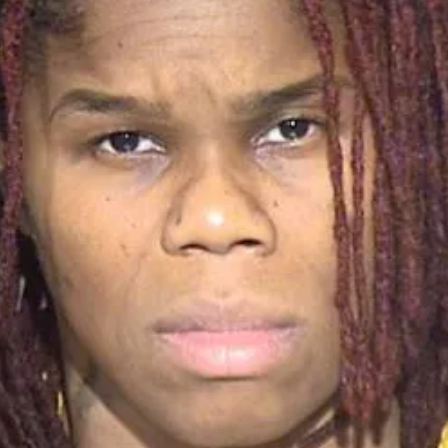
as Islas Malvinas y el
eporte: una historia de
dentidad, memoria y
Fútbol asiático 
asión nacional
rechazo contra e
SHARESShareTweet Por El Latino
inversión privad
wsroom El deporte ha sido, a lo largo
propuesto por la
 la historia, mucho más que una
el Mundial
mpetencia entre equipos o atletas. En
]
0SHARESShareTweet Por 
Newsroom La creciente c
torno al futuro financier
Mundial de la FIFA sumó
capítulo este
[...]