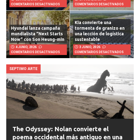
22 JULIO, 2026
21 JULIO, 2026
COMENTARIOS DESACTIVADOS
COMENTARIOS DESACTIVADOS
Kia convierte una
Hyundai lanza campaña
tormenta de granizo en
mundialista “Next Starts
una lección de logística
Now” con Son Heung-min
sustentable
4 JUNIO, 2026
3 JUNIO, 2026
COMENTARIOS DESACTIVADOS
COMENTARIOS DESACTIVADOS
SEPTIMO ARTE
The Odyssey: Nolan convierte el