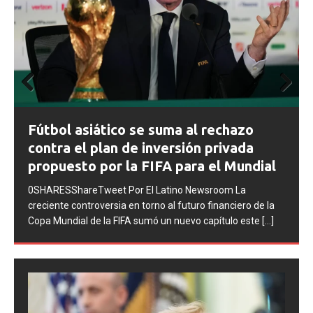
Prev
Next
FIFA abre expedientes disciplinarios
ious
contra Argentina tras los incidentes en
la final del Mundial 2026
0SHARESShareTweet Por El Latino Newsroom La FIFA
inició una serie de procesos disciplinarios contra la
Asociación del Fútbol Argentino (AFA), cuatro integrantes
de la selección
[...]