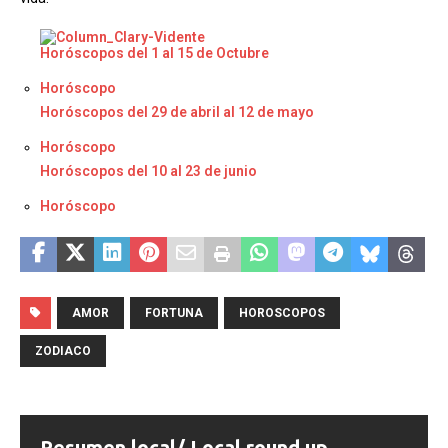
Horóscopos del 1 al 15 de Octubre
Respecto a
Horóscopo
Horóscopos del 29 de abril al 12 de mayo
Respecto a
Horóscopo
Horóscopos del 10 al 23 de junio
Respecto a
Horóscopo
AMOR
FORTUNA
HOROSCOPOS
ZODIACO
Resumen local/ Local round up