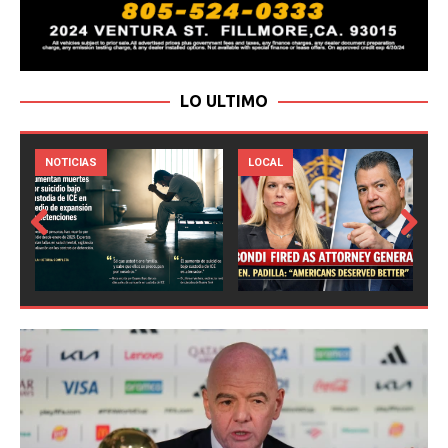
LO ULTIMO
LOCAL
NOTICIAS
Prev
Next
ious