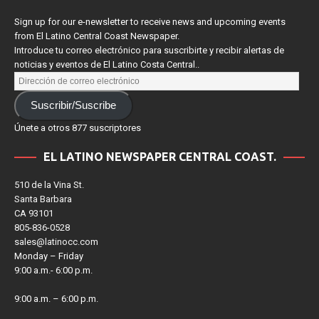
SUSCRÍBETE/ SIGN UP
Sign up for our e-newsletter to receive news and upcoming events
from El Latino Central Coast Newspaper.
Introduce tu correo electrónico para suscribirte y recibir alertas de
noticias y eventos de El Latino Costa Central..
Suscribir/Suscribe
Únete a otros 877 suscriptores
EL LATINO NEWSPAPER CENTRAL COAST.
510 de la Vina St.
Santa Barbara
CA 93101
805-836-0528
sales@latinocc.com
Monday – Friday
9:00 a.m.- 6:00 p.m.
9:00 a.m. – 6:00 p.m.