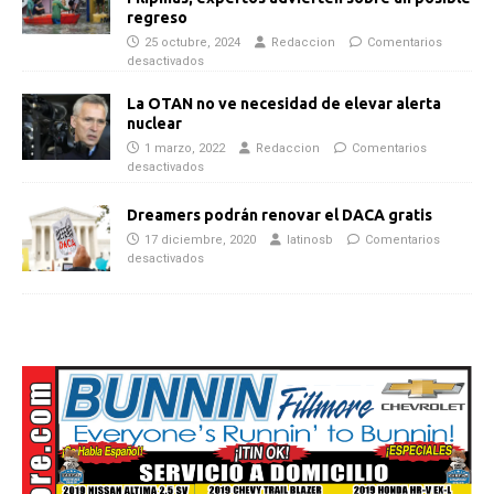
regreso
25 octubre, 2024
Redaccion
Comentarios
desactivados
La OTAN no ve necesidad de elevar alerta
nuclear
1 marzo, 2022
Redaccion
Comentarios
desactivados
Dreamers podrán renovar el DACA gratis
17 diciembre, 2020
latinosb
Comentarios
desactivados