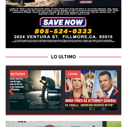
LO ULTIMO
LOCAL
NOTICIAS
Prev
Next
ious