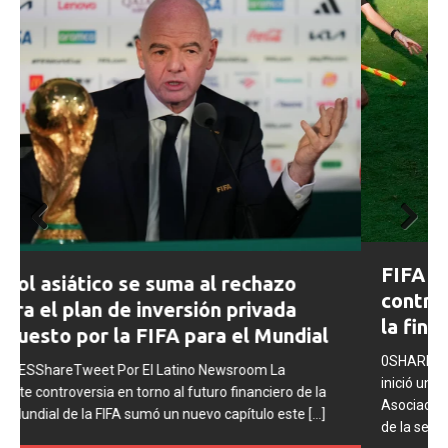
Prev
Next
FIFA abre expedientes disciplinarios
ious
contra Argentina tras los incidentes en
la final del Mundial 2026
0SHARESShareTweet Por El Latino Newsroom La FIFA
inició una serie de procesos disciplinarios contra la
Asociación del Fútbol Argentino (AFA), cuatro integrantes
de la selección
[...]