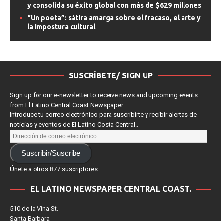
“The Super Mario Galaxy Movie” domina la taquilla
y consolida su éxito global con más de $629 millones
“Un poeta”: sátira amarga sobre el fracaso, el arte y
la impostura cultural
SUSCRÍBETE/ SIGN UP
Sign up for our e-newsletter to receive news and upcoming events
from El Latino Central Coast Newspaper.
Introduce tu correo electrónico para suscribirte y recibir alertas de
noticias y eventos de El Latino Costa Central..
Suscribir/Suscribe
Únete a otros 877 suscriptores
EL LATINO NEWSPAPER CENTRAL COAST.
510 de la Vina St.