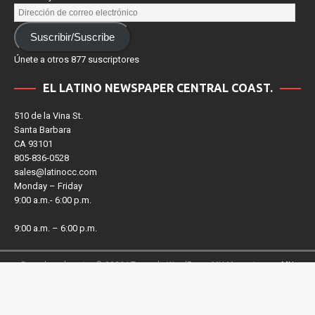
noticias y eventos de El Latino Costa Central..
Suscribir/Suscribe
Únete a otros 877 suscriptores
EL LATINO NEWSPAPER CENTRAL COAST.
510 de la Vina St.
Santa Barbara
CA 93101
805-836-0528
sales@latinocc.com
Monday – Friday
9:00 a.m.- 6:00 p.m.
9:00 a.m. – 6:00 p.m.
Derechos de autor © 2026 | Tema de WordPress MH Magazine por
MH
Themes