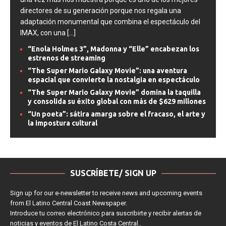
una vez más nos muestra porque es uno de los mejores
directores de su generación porque nos regala una
adaptación monumental que combina el espectáculo del
IMAX, con una
[...]
“Enola Holmes 3”, Madonna y “Elle” encabezan los
estrenos de streaming
“The Super Mario Galaxy Movie”: una aventura
espacial que convierte la nostalgia en espectáculo
“The Super Mario Galaxy Movie” domina la taquilla
y consolida su éxito global con más de $629 millones
“Un poeta”: sátira amarga sobre el fracaso, el arte y
la impostura cultural
SUSCRÍBETE/ SIGN UP
Sign up for our e-newsletter to receive news and upcoming events
from El Latino Central Coast Newspaper.
Introduce tu correo electrónico para suscribirte y recibir alertas de