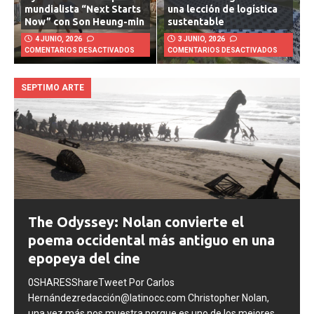
Hyundai lanza campaña
tormenta de granizo en
mundialista “Next Starts
una lección de logística
Now” con Son Heung-min
sustentable
4 JUNIO, 2026
3 JUNIO, 2026
COMENTARIOS DESACTIVADOS
COMENTARIOS DESACTIVADOS
SEPTIMO ARTE
The Odyssey: Nolan convierte el
poema occidental más antiguo en una
epopeya del cine
0SHARESShareTweet Por Carlos
Hernándezredacción@latinocc.com Christopher Nolan,