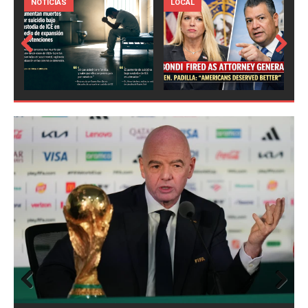
LOCAL
NOTICIAS
Prev
Next
ious
Prev
Next