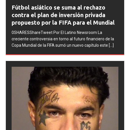
FIFA abre expedientes disciplinarios
ious
contra Argentina tras los incidentes en
la final del Mundial 2026
0SHARESShareTweet Por El Latino Newsroom La FIFA
inició una serie de procesos disciplinarios contra la
Asociación del Fútbol Argentino (AFA), cuatro integrantes
de la selección
[...]