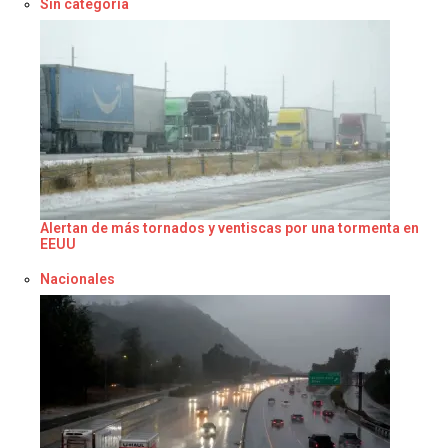
Respecto a
Sin categoría
Alertan de más tornados y ventiscas por una tormenta en
EEUU
Respecto a
Nacionales