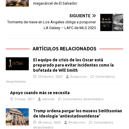
megacárcel de El Salvador
SIGUIENTE
Tormenta de nieve en Los Ángeles obliga a posponer
LA Galaxy – LAFC de MLS 2023
ARTÍCULOS RELACIONADOS
El equipo de crisis de los Oscar está
preparado para evitar incidentes como la
bofetada de Will Smith
23 febrero, 2023
Redaccion
Comentarios
desactivados
Apoyo cuando más se necesita
3 mayo, 2017
latinosb
Comentarios desactivados
Trump ordena purgar los museos Smithsonian
de ideología ‘antiestadounidense’
28 marzo, 2025
Redaccion
Comentarios
desactivados