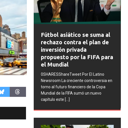
FIFA abre expedientes
se suma al
disciplinarios contra
l plan de
Argentina tras los
a
incidentes en la final del
 FIFA para
Mundial 2026
0SHARESShareTweet Por El Latino
 El Latino
Newsroom La FIFA inició una serie de
ontroversia en
procesos disciplinarios contra la
o de la Copa
Asociación del Fútbol Argentino (AFA),
 un nuevo
cuatro integrantes de la selección
[...]