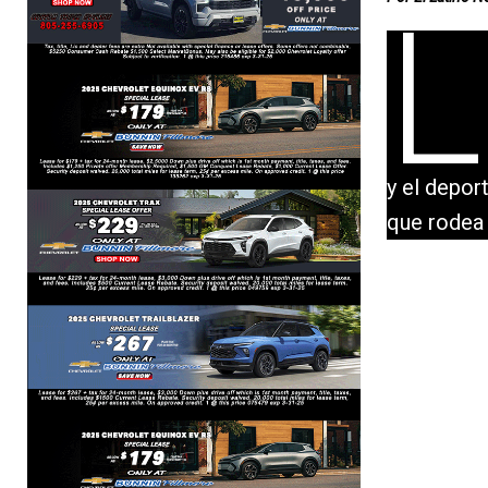
L
y el depor
que rodea 