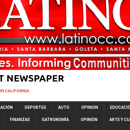
ón a ley de Texas que permite a la policía detener a migrantes
ará la mayor nevada en lo que va del año en California
NACIONALES
ERNACIONAL
NACIONAL
ST NEWSPAPER
IN CALIFORNIA
RACIÓN
DEPORTES
AUTO
OPINION
EDUCACI
FINANZAS
GATRONOMÍA
OPINIÓN
ARTE Y C