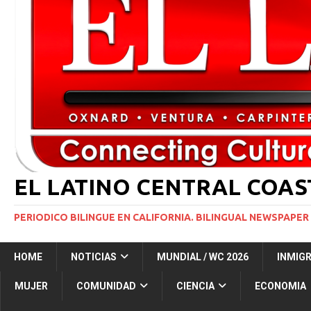
[ 29 marzo, 2024 ]
Corte Suprema levanta suspensi
INMIGRACIÓN
[ 1 marzo, 2024 ]
Potente tormenta invernal desat
[ 5 agosto, 2026 ]
Resumen internacional
INT
[ 5 agosto, 2026 ]
International roundup
INTER
EL LATINO CENTRAL COA
PERIODICO BILINGUE EN CALIFORNIA. BILINGUAL NEWSPAPER 
HOME
NOTICIAS
MUNDIAL / WC 2026
INMIG
MUJER
COMUNIDAD
CIENCIA
ECONOMIA