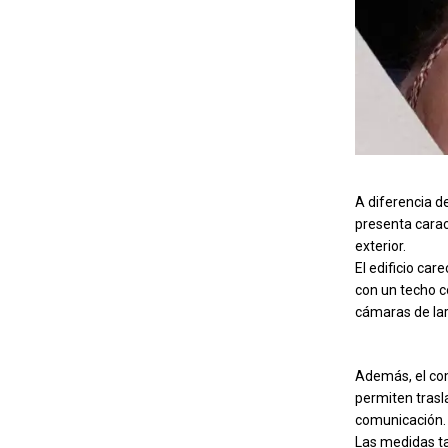
A diferencia d
presenta carac
exterior.
El edificio car
con un techo c
cámaras de lar
Además, el com
permiten trasla
comunicación.
Las medidas ta