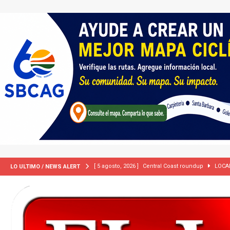
[ 5 agosto, 2026 ]
Central Coast roundup
LOCA
LO ULTIMO / NEWS ALERT
[ 5 agosto, 2026 ]
Trump activa por primera vez tri
extranjeros”
INMIGRACIÓN
[ 2 julio, 2024 ]
Colombia apaga el ‘efecto Vini’. B