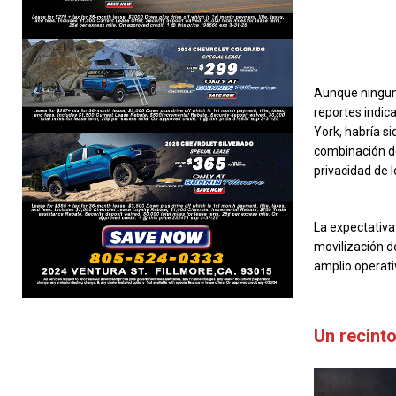
Aunque ninguno
reportes indic
York, habría s
combinación de 
privacidad de l
La expectativa
movilización d
amplio operati
Un recint