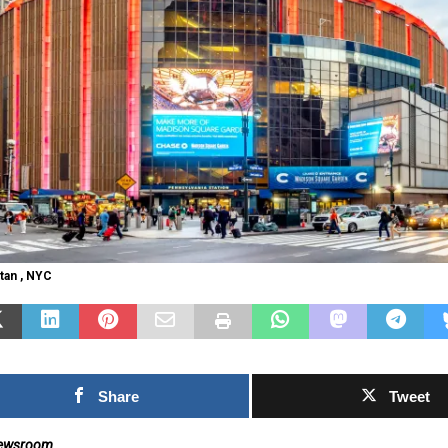
as Islas Malvinas y el
eporte: una historia de
dentidad, memoria y
Fútbol asiático 
asión nacional
rechazo contra e
SHARESShareTweet Por El Latino
inversión privad
ewsroom El deporte ha sido, a lo largo
propuesto por la
e la historia, mucho más que una
el Mundial
ompetencia entre equipos o atletas. En
.]
0SHARESShareTweet Por
tan , NYC
Newsroom La creciente c
torno al futuro financier
Mundial de la FIFA sumó
capítulo este
[...]
Share
Tweet
Newsroom