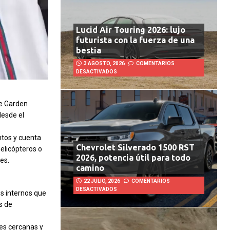
Lucid Air Touring 2026: lujo
futurista con la fuerza de una
bestia
3 AGOSTO, 2026
COMENTARIOS
DESACTIVADOS
re Garden
desde el
ntos y cuenta
Chevrolet Silverado 1500 RST
elicópteros o
2026, potencia útil para todo
es.
camino
22 JULIO, 2026
COMENTARIOS
DESACTIVADOS
s internos que
s de
les cercanas y