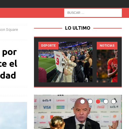
LO ULTIMO
ison Square
NOTICIAS
NOTICIAS
 por
e el
idad