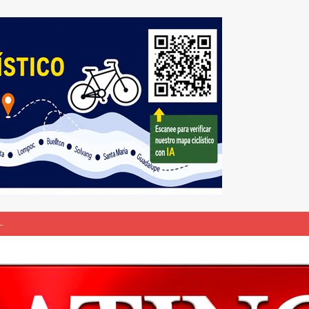
L
bunal especial para solicitar la deportación de presuntos “terroristas
rasil 1 – Colombia 1
DEPORTE