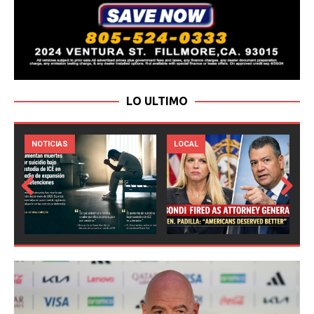
LO ULTIMO
LOCAL
NOTICIAS
Prev
Next
ious