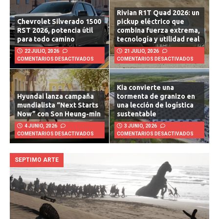
Rivian R1T Quad 2026: un
Chevrolet Silverado 1500
pickup eléctrico que
RST 2026, potencia útil
combina fuerza extrema,
para todo camino
tecnología y utilidad real
22 JULIO, 2026
21 JULIO, 2026
COMENTARIOS DESACTIVADOS
COMENTARIOS DESACTIVADOS
Kia convierte una
Hyundai lanza campaña
tormenta de granizo en
mundialista “Next Starts
una lección de logística
Now” con Son Heung-min
sustentable
4 JUNIO, 2026
3 JUNIO, 2026
COMENTARIOS DESACTIVADOS
COMENTARIOS DESACTIVADOS
SEPTIMO ARTE