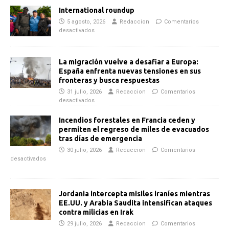
International roundup
5 agosto, 2026
Redaccion
Comentarios
desactivados
La migración vuelve a desafiar a Europa:
España enfrenta nuevas tensiones en sus
fronteras y busca respuestas
31 julio, 2026
Redaccion
Comentarios
desactivados
Incendios forestales en Francia ceden y
permiten el regreso de miles de evacuados
tras días de emergencia
30 julio, 2026
Redaccion
Comentarios
desactivados
Jordania intercepta misiles iraníes mientras
EE.UU. y Arabia Saudita intensifican ataques
contra milicias en Irak
29 julio, 2026
Redaccion
Comentarios