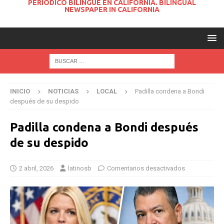
PERIODICO BILINGUE EN CALIFORNIA. BILINGUAL
NEWSPAPER IN CALIFORNIA
INICIO
NOTICIAS
LOCAL
Padilla condena a Bondi
después de su despido
Padilla condena a Bondi después
de su despido
2 abril, 2026
latinosb
Comentarios desactivados