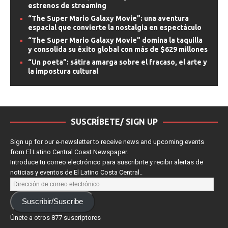
“Enola Holmes 3”, Madonna y “Elle” encabezan los
estrenos de streaming
“The Super Mario Galaxy Movie”: una aventura
espacial que convierte la nostalgia en espectáculo
“The Super Mario Galaxy Movie” domina la taquilla
y consolida su éxito global con más de $629 millones
“Un poeta”: sátira amarga sobre el fracaso, el arte y
la impostura cultural
SUSCRÍBETE/ SIGN UP
Sign up for our e-newsletter to receive news and upcoming events
from El Latino Central Coast Newspaper.
Introduce tu correo electrónico para suscribirte y recibir alertas de
noticias y eventos de El Latino Costa Central..
Suscribir/Suscribe
Únete a otros 877 suscriptores