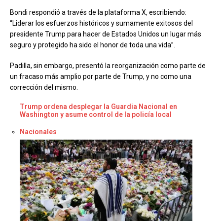
Bondi respondió a través de la plataforma X, escribiendo:
“Liderar los esfuerzos históricos y sumamente exitosos del
presidente Trump para hacer de Estados Unidos un lugar más
seguro y protegido ha sido el honor de toda una vida”.
Padilla, sin embargo, presentó la reorganización como parte de
un fracaso más amplio por parte de Trump, y no como una
corrección del mismo.
Trump ordena desplegar la Guardia Nacional en
Washington y asume control de la policía local
Respecto a
Nacionales