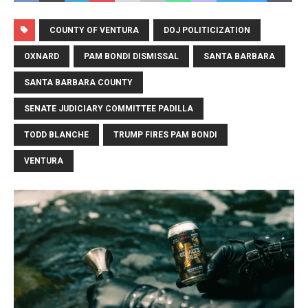
COUNTY OF VENTURA
DOJ POLITICIZATION
OXNARD
PAM BONDI DISMISSAL
SANTA BARBARA
SANTA BARBARA COUNTY
SENATE JUDICIARY COMMITTEE PADILLA
TODD BLANCHE
TRUMP FIRES PAM BONDI
VENTURA