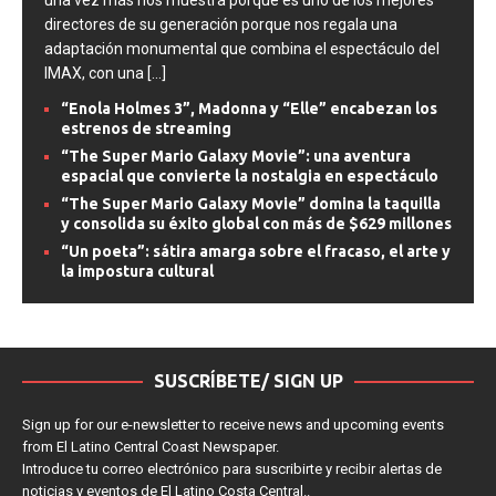
una vez más nos muestra porque es uno de los mejores
directores de su generación porque nos regala una
adaptación monumental que combina el espectáculo del
IMAX, con una
[...]
“Enola Holmes 3”, Madonna y “Elle” encabezan los
estrenos de streaming
“The Super Mario Galaxy Movie”: una aventura
espacial que convierte la nostalgia en espectáculo
“The Super Mario Galaxy Movie” domina la taquilla
y consolida su éxito global con más de $629 millones
“Un poeta”: sátira amarga sobre el fracaso, el arte y
la impostura cultural
SUSCRÍBETE/ SIGN UP
Sign up for our e-newsletter to receive news and upcoming events
from El Latino Central Coast Newspaper.
Introduce tu correo electrónico para suscribirte y recibir alertas de