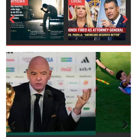
LOCAL
NOTICIAS
Prev
Next
ious
Prev
Next