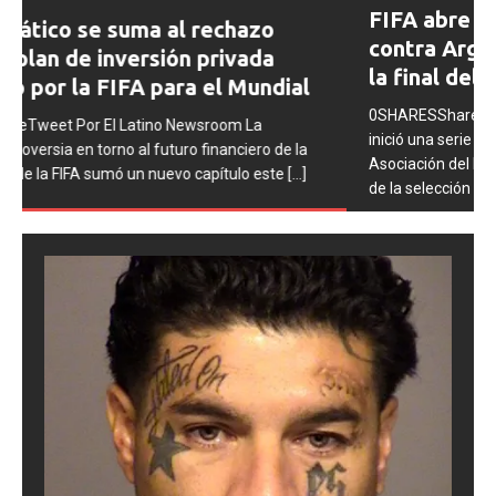
FIFA abre expedientes disciplinarios
ious
contra Argentina tras los incidentes en
la final del Mundial 2026
0SHARESShareTweet Por El Latino Newsroom La FIFA
inició una serie de procesos disciplinarios contra la
Asociación del Fútbol Argentino (AFA), cuatro integrantes
de la selección
[...]