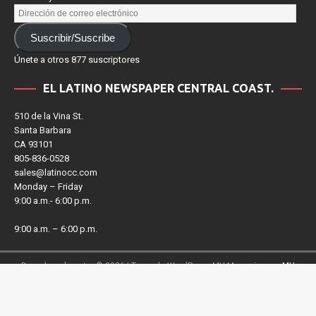
noticias y eventos de El Latino Costa Central..
Suscribir/Suscribe
Únete a otros 877 suscriptores
EL LATINO NEWSPAPER CENTRAL COAST.
510 de la Vina St.
Santa Barbara
CA 93101
805-836-0528
sales@latinocc.com
Monday – Friday
9:00 a.m.- 6:00 p.m.
9:00 a.m. – 6:00 p.m.
Derechos de autor © 2026 | Tema de WordPress MH Magazine por
MH
Themes