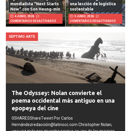
Hyundai lanza campaña
tormenta de granizo en
mundialista “Next Starts
una lección de logística
Now” con Son Heung-min
sustentable
4 JUNIO, 2026
3 JUNIO, 2026
COMENTARIOS DESACTIVADOS
COMENTARIOS DESACTIVADOS
SEPTIMO ARTE
The Odyssey: Nolan convierte el
poema occidental más antiguo en una
epopeya del cine
0SHARESShareTweet Por Carlos
Hernándezredacción@latinocc.com Christopher Nolan,