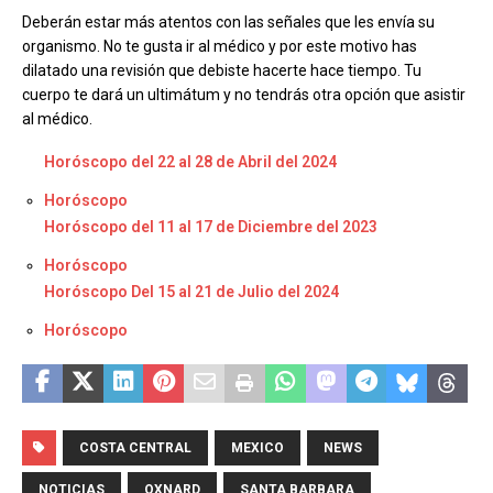
Deberán estar más atentos con las señales que les envía su
organismo. No te gusta ir al médico y por este motivo has
dilatado una revisión que debiste hacerte hace tiempo. Tu
cuerpo te dará un ultimátum y no tendrás otra opción que asistir
al médico.
Horóscopo del 22 al 28 de Abril del 2024
Respecto a
Horóscopo
Horóscopo del 11 al 17 de Diciembre del 2023
Respecto a
Horóscopo
Horóscopo Del 15 al 21 de Julio del 2024
Respecto a
Horóscopo
COSTA CENTRAL
MEXICO
NEWS
NOTICIAS
OXNARD
SANTA BARBARA