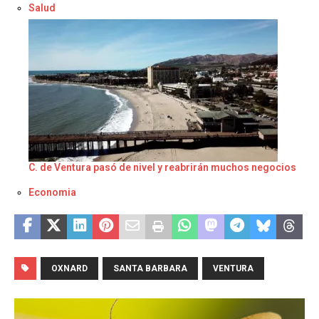
Respecto a
Salud
C. de Ventura pasó de nivel y reabrirán muchos negocios
Respecto a
Economia
OXNARD
SANTA BARBARA
VENTURA