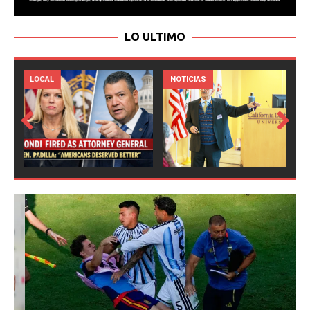
LO ULTIMO
LOCAL
NOTICIAS
Prev
Next
ious