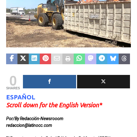
0
SHARES
ESPAÑOL
Scroll down for the English Version*
Por/By Redacción-Newsrooom
redaccion@latinocc.com