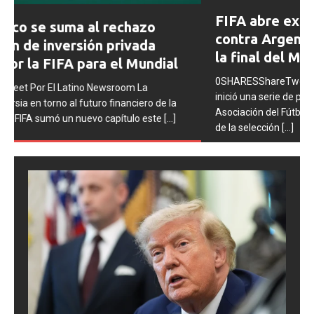
Prev
Next
FIFA abre expedientes disciplinarios
ious
contra Argentina tras los incidentes en
la final del Mundial 2026
0SHARESShareTweet Por El Latino Newsroom La FIFA
inició una serie de procesos disciplinarios contra la
Asociación del Fútbol Argentino (AFA), cuatro integrantes
de la selección
[...]