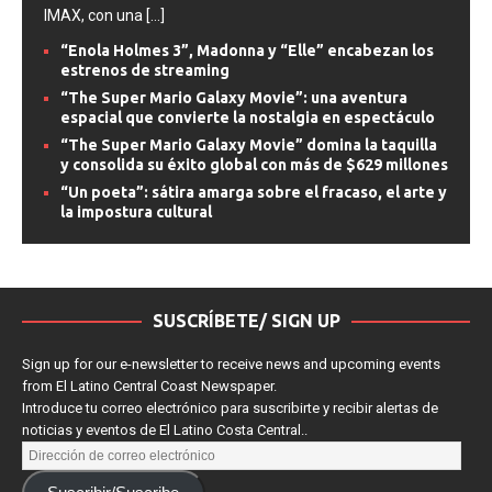
adaptación monumental que combina el espectáculo del
IMAX, con una
[...]
“Enola Holmes 3”, Madonna y “Elle” encabezan los
estrenos de streaming
“The Super Mario Galaxy Movie”: una aventura
espacial que convierte la nostalgia en espectáculo
“The Super Mario Galaxy Movie” domina la taquilla
y consolida su éxito global con más de $629 millones
“Un poeta”: sátira amarga sobre el fracaso, el arte y
la impostura cultural
SUSCRÍBETE/ SIGN UP
Sign up for our e-newsletter to receive news and upcoming events
from El Latino Central Coast Newspaper.
Introduce tu correo electrónico para suscribirte y recibir alertas de
noticias y eventos de El Latino Costa Central..