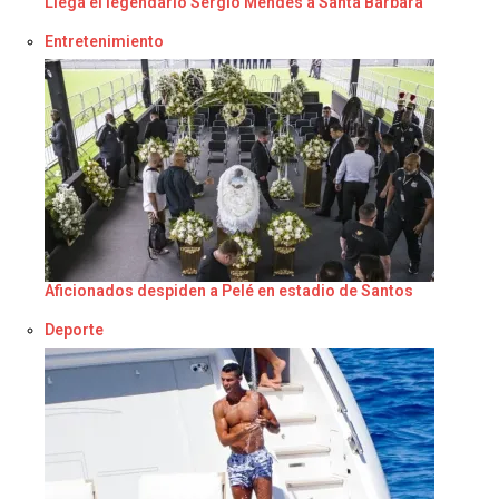
Llega el legendario Sergio Mendes a Santa Bárbara
Respecto a
Entretenimiento
Aficionados despiden a Pelé en estadio de Santos
Respecto a
Deporte