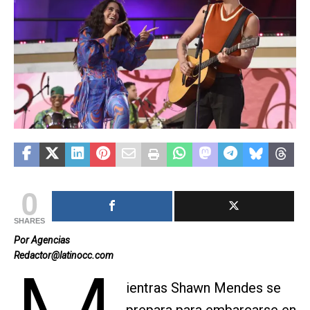
0
SHARES
Por Agencias
Redactor@latinocc.com
ientras Shawn Mendes se
prepara para embarcarse en