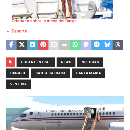
Cristiano sobre la mesa del Barça
Respecto a
Deporte
COSTA CENTRAL
NEWS
NOTICIAS
OXNARD
SANTA BARBARA
SANTA MARIA
VENTURA