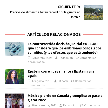
SIGUIENTE
Precios de alimentos baten récord por la guerra en
Ucrania
ARTÍCULOS RELACIONADOS
La controvertida decisión judicial en EE.UU.
que considera que los embriones congelados
son niños (y los efectos que está teniendo)
23 febrero, 2024
Redaccion
Comentarios
desactivados
Epstein corre nuevamente / Epstein runs
again
17 agosto, 2016
latinosb
Comentarios
desactivados
México pierde en Canadá y complica su pase a
Qatar 2022
18 noviembre, 2021
Redaccion
Comentarios