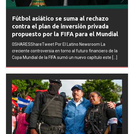
Prev
Next
FIFA abre expedientes disciplinarios
ious
contra Argentina tras los incidentes en
la final del Mundial 2026
0SHARESShareTweet Por El Latino Newsroom La FIFA
inició una serie de procesos disciplinarios contra la
Asociación del Fútbol Argentino (AFA), cuatro integrantes
de la selección
[...]