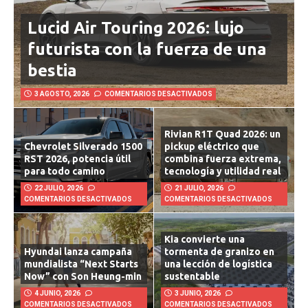
Lucid Air Touring 2026: lujo
futurista con la fuerza de una
bestia
3 AGOSTO, 2026
COMENTARIOS DESACTIVADOS
Rivian R1T Quad 2026: un
Chevrolet Silverado 1500
pickup eléctrico que
RST 2026, potencia útil
combina fuerza extrema,
para todo camino
tecnología y utilidad real
22 JULIO, 2026
21 JULIO, 2026
COMENTARIOS DESACTIVADOS
COMENTARIOS DESACTIVADOS
Kia convierte una
Hyundai lanza campaña
tormenta de granizo en
mundialista “Next Starts
una lección de logística
Now” con Son Heung-min
sustentable
4 JUNIO, 2026
3 JUNIO, 2026