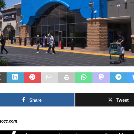
Las Islas Malvinas y el
deporte: una historia de
identidad, memoria y
Fútbol asiátic
pasión nacional
rechazo contra
0SHARESShareTweet Por El Latino
inversión priv
Newsroom El deporte ha sido, a lo largo
propuesto por
de la historia, mucho más que una
el Mundial
competencia entre equipos o atletas. En
[...]
0SHARESShareTweet 
Newsroom La crecien
torno al futuro finan
Mundial de la FIFA s
Share
Tweet
capítulo este
[...]
inocc.com