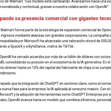
tivo de Walmart. “Ese modelo está cambiando. Avanzamos hacia una ex
personalizada y contextual, gracias a nuestra colaboración con OpenAI”.
pande su presencia comercial con gigantes tecn
 Walmart forma parte de la estrategia de expansión comercial de Open
us ingresos mediante alianzas con grandes corporaciones. La compañía d
espaldada por Microsoft ha alcanzado una valoración récord de 500,00
ando a SpaceX y a ByteDance, matriz de TikTok.
OpenAI ha cerrado acuerdos por más de un billón de dólares con socios
, consolidando su posición en el ecosistema de la IA generativa. En e
ría obtener hasta un 10% del capital del fabricante de chips si se cumpl
endimiento.
ayado que la integración de ChatGPT en sectores clave, como el comer
 nueva fase para la empresa: la IA aplicada al consumo masivo. Con el
Microsoft y la adopción de herramientas como ChatGPT Enterprise por p
les, OpenAI avanza hacia un modelo que combina eficiencia, personali