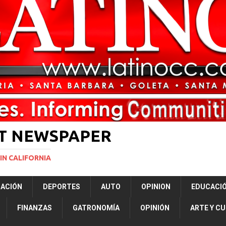
ará la mayor nevada en lo que va del año en California
NACIONALES
onstrucción del salón de baile de Trump en la Casa Blanca por falta de aval
vas para restringir la ciudadanía por nacimiento y el “turismo de parto”
ST NEWSPAPER
IN CALIFORNIA
RACIÓN
DEPORTES
AUTO
OPINION
EDUCACI
FINANZAS
GATRONOMÍA
OPINIÓN
ARTE Y C