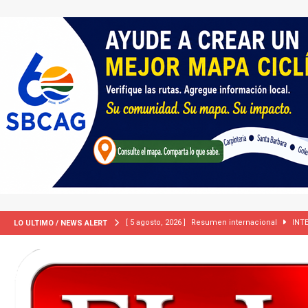
[ 5 agosto, 2026 ]
Resumen internacional
INT
LO ULTIMO / NEWS ALERT
[ 5 agosto, 2026 ]
International roundup
INTER
[ 2 julio, 2024 ]
Colombia apaga el ‘efecto Vini’. B
[ 29 marzo, 2024 ]
Corte Suprema levanta suspensi