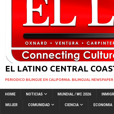
INMIGRACIÓN
[ 1 marzo, 2024 ]
Potente tormenta invernal desat
[ 7 agosto, 2026 ]
Corte de apelaciones frena la c
del Congreso
NACIONALES
[ 6 agosto, 2026 ]
Trump firma dos medidas ejecuti
NACIONALES
EL LATINO CENTRAL COA
PERIODICO BILINGUE EN CALIFORNIA. BILINGUAL NEWSPAPER 
HOME
NOTICIAS
MUNDIAL / WC 2026
INMIG
MUJER
COMUNIDAD
CIENCIA
ECONOMIA