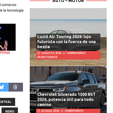
AUTO – MOTOR
el comercio
e la tecnología
Lucid Air Touring 2026: lujo
futurista con la fuerza de una
bestia
OPENAI
3 AGOSTO, 2026
COMENTARIOS
DESACTIVADOS
Chevrolet Silverado 1500 RST
2026, potencia útil para todo
ENTRAL
camino
22 JULIO, 2026
COMENTARIOS
NEWS