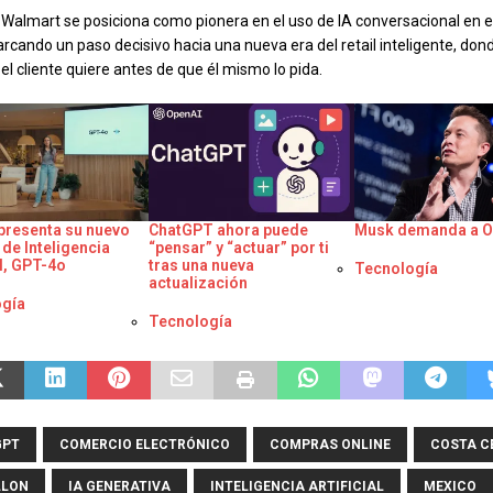
, Walmart se posiciona como pionera en el uso de IA conversacional en 
arcando un paso decisivo hacia una nueva era del retail inteligente, dond
 el cliente quiere antes de que él mismo lo pida.
presenta su nuevo
ChatGPT ahora puede
Musk demanda a 
de Inteligencia
“pensar” y “actuar” por ti
al, GPT-4o
tras una nueva
Respecto a
Tecnología
actualización
o a
gía
Respecto a
Tecnología
GPT
COMERCIO ELECTRÓNICO
COMPRAS ONLINE
COSTA C
LLON
IA GENERATIVA
INTELIGENCIA ARTIFICIAL
MEXICO