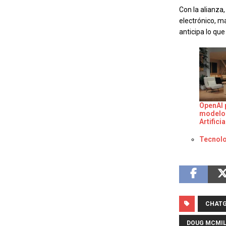
Con la alianza
electrónico, m
anticipa lo que
OpenAI 
modelo 
Artifici
Respect
Tecnolo
CHAT
DOUG MCMI