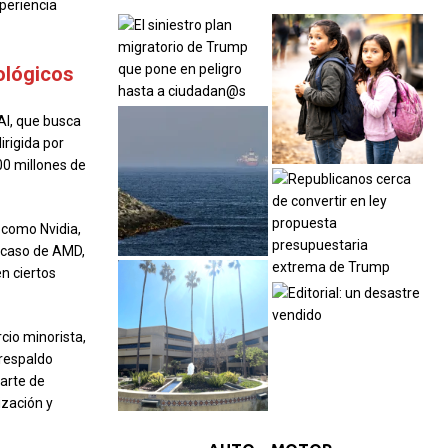
periencia
ológicos
AI, que busca
irigida por
0 millones de
 como Nvidia,
l caso de AMD,
en ciertos
cio minorista,
 respaldo
arte de
zación y