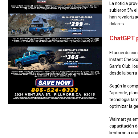
La noticia pro
subieron 5% el
han revaloriza
dólares.
ChatGPT p
El acuerdo con
Instant Checko
Sam’s Club, lo
desde la barra
Según la compa
“aprende, plan
tecnología tam
optimizar la ge
Walmart ya empl
capacitación d
limitaron a un