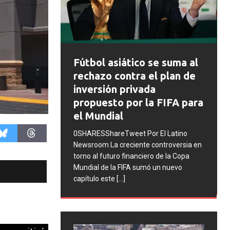
FIFA abre expedientes
o se suma al
disciplinarios contra
 el plan de
Argentina tras los
ada
incidentes en la final del
 la FIFA para
Mundial 2026
0SHARESShareTweet Por El Latino
Por El Latino
Newsroom La FIFA inició una serie de
te controversia en
procesos disciplinarios contra la
ciero de la Copa
Asociación del Fútbol Argentino (AFA),
umó un nuevo
cuatro integrantes de la selección
[...]