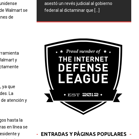
asestó un revés judicial al gobierno
ounidense
federal al dictaminar que
[...]
 de Walmart se
ones de
erramienta
Walmart y
rectamente
, ya que
des. La
 de atención y
gos hasta la
as en línea se
ENTRADAS Y PÁGINAS POPULARES
residente y