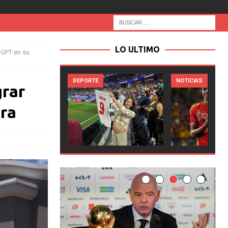
LO ULTIMO
tGPT en su
TE
NOTICIAS
NOTICIAS
grar
ra