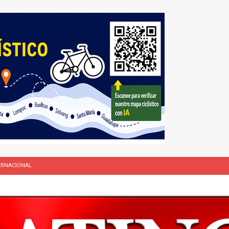
ERNACIONAL
NACIONAL
rasil 1 – Colombia 1
DEPORTE
ón a ley de Texas que permite a la policía detener a migrantes