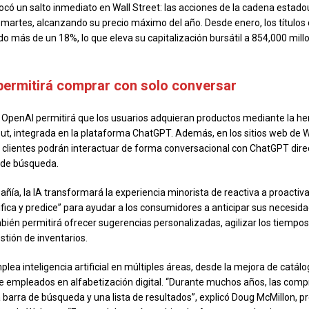
vocó un salto inmediato en Wall Street: las acciones de la cadena estad
 martes, alcanzando su precio máximo del año. Desde enero, los títulos
do más de un 18%, lo que eleva su capitalización bursátil a 854,000 mill
ermitirá comprar con solo conversar
 OpenAI permitirá que los usuarios adquieran productos mediante la h
ut, integrada en la plataforma ChatGPT. Además, en los sitios web de 
s clientes podrán interactuar de forma conversacional con ChatGPT di
 de búsqueda.
ñía, la IA transformará la experiencia minorista de reactiva a proactiva
ifica y predice” para ayudar a los consumidores a anticipar sus necesida
bién permitirá ofrecer sugerencias personalizadas, agilizar los tiempos
stión de inventarios.
ea inteligencia artificial en múltiples áreas, desde la mejora de catálo
e empleados en alfabetización digital. “Durante muchos años, las compr
a barra de búsqueda y una lista de resultados”, explicó Doug McMillon, p