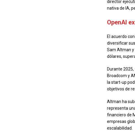
director ejecu
nativa de IA, 
OpenAI ex
El acuerdo con
diversificar s
Sam Altman y r
dólares, super
Durante 2025, 
Broadcom y AMD
la start-up pod
objetivos de r
Altman ha subr
representa una
financiero de 
empresas globa
escalabilidad.