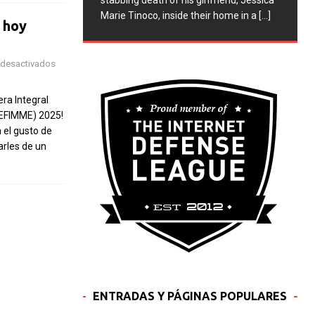
stabbing death of his girlfriend, Jessica
Marie Tinoco, inside their home in a
[...]
 hoy
 desactivados
ra Integral
SEFIMME) 2025!
el gusto de
arles de un
ENTRADAS Y PÁGINAS POPULARES