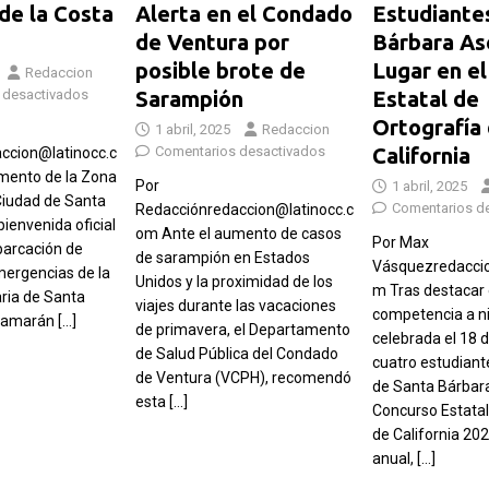
de la Costa
Alerta en el Condado
Estudiante
de Ventura por
Bárbara As
posible brote de
Lugar en e
Redaccion
 desactivados
Sarampión
Estatal de
Ortografía
1 abril, 2025
Redaccion
Comentarios desactivados
California
ccion@latinocc.c
mento de la Zona
Por
1 abril, 2025
Ciudad de Santa
Comentarios d
Redacciónredaccion@latinocc.c
bienvenida oficial
om Ante el aumento de casos
Por Max
barcación de
de sarampión en Estados
Vásquezredaccio
mergencias de la
Unidos y la proximidad de los
m Tras destacar 
aria de Santa
viajes durante las vacaciones
competencia a ni
atamarán
[…]
de primavera, el Departamento
celebrada el 18 
de Salud Pública del Condado
cuatro estudian
de Ventura (VCPH), recomendó
de Santa Bárbar
esta
[…]
Concurso Estatal
de California 20
anual,
[…]