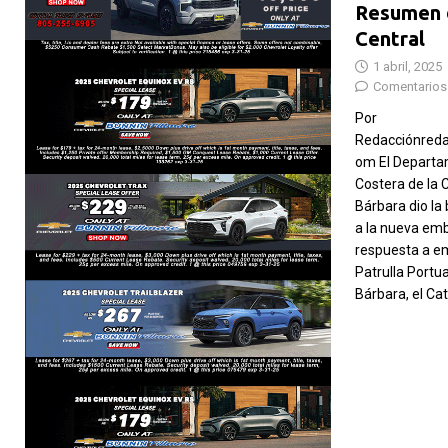
Resumen 
Central
1 abril, 2025
Comentarios
Por
Redacciónreda
om El Departa
Costera de la 
Bárbara dio la 
a la nueva em
respuesta a e
Patrulla Portu
Bárbara, el C