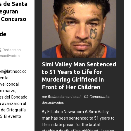
s de Santa
eguran
l Concurso
 de
Redaccion
esactivados
Simi Valley Man Sentenced
to 51 Years to Life for
n@latinocc.co
en la
Murdering Girlfriend in
vel condal,
Front of Her Children
de marzo,
por Redaccion en Local
Comentarios
tes del Condado
desactivados
a avanzaron al
 de Ortografía
​By El Latino Newsroom ​A Simi Valley
25 El evento
man has been sentenced to 51 years to
life in state prison for the brutal