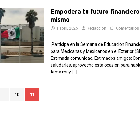
Empodera tu futuro financiero
mismo
1 abril, 2025
Redaccion
Comentarios
¡Participa en la Semana de Educación Financie
para Mexicanas y Mexicanos en el Exterior (
Estimada comunidad, Estimados amigos: Con 
saludarles, aprovecho esta ocasión para habl
tema muy
[…]
…
10
11