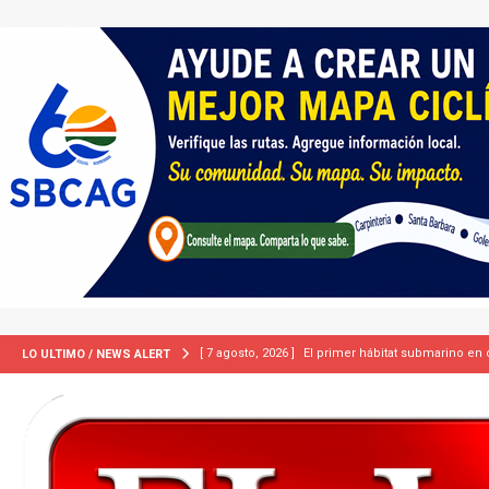
[ 7 agosto, 2026 ]
ICE equipará a sus agentes con
LO ULTIMO / NEWS ALERT
INMIGRACIÓN
[ 7 agosto, 2026 ]
Turquía, Pakistán y Arabia Sau
INTERNACIONAL