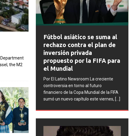
FIFA abre expedientes
asiático se suma al
disciplinarios contra
 contra el plan de
Argentina tras los
ón privada
incidentes en la final d
t Department
to por la FIFA para
ssel, the M2
Mundial 2026
ial
Por El Latino Newsroom La FIFA ini
ino Newsroom La creciente
una serie de procesos disciplinari
a en torno al futuro
contra la Asociación del Fútbol
de la Copa Mundial de la FIFA
Argentino (AFA), cuatro integrant
evo capítulo este viernes,
[...]
la selección argentina
[...]