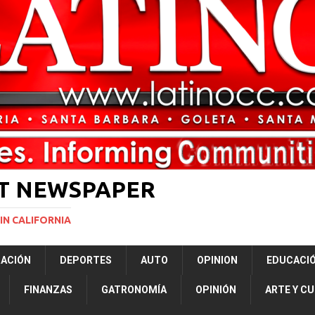
rasil 1 – Colombia 1
DEPORTE
ón a ley de Texas que permite a la policía detener a migrantes
ará la mayor nevada en lo que va del año en California
NACIONALES
Years to Life for Murdering Girlfriend in Front of Her Children
LOCAL
 décadas promete impulsar la investigación oceánica en EE. UU.
CIENCIA
ST NEWSPAPER
IN CALIFORNIA
RACIÓN
DEPORTES
AUTO
OPINION
EDUCACI
FINANZAS
GATRONOMÍA
OPINIÓN
ARTE Y C