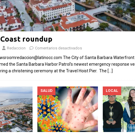
Las Islas Malvinas y el
6:
deporte: una historia de
 a
identidad, memoria y
Fútbol 
e
pasión nacional
 Coast roundup
rechazo
Redaccion
Comentarios desactivados
Por El Latino Newsroom El deporte ha
inversi
sido, a lo largo de la historia, mucho más
Newsroomredaccion@latinocc.com The City of Santa Barbara Waterfron
propues
s.
que una competencia entre equipos o
comed the Santa Barbara Harbor Patrol’s newest emergency response ve
el Mund
tos
atletas. En numerosas
[...]
ing a christening ceremony at the Travel Hoist Pier. The
[…]
Por El Lat
controversi
SALUD
LOCAL
financiero 
sumó un nu