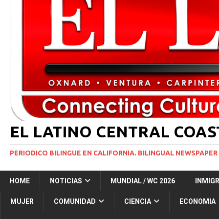
[ 2 julio, 2024 ]
Colombia apaga el ‘efecto Vini’. B
[ 29 marzo, 2024 ]
Corte Suprema levanta suspensi
INMIGRACIÓN
[ 1 marzo, 2024 ]
Potente tormenta invernal desat
[ 7 agosto, 2026 ]
Simi Valley Man Sentenced to 51 
[ 7 agosto, 2026 ]
El primer hábitat submarino en
EL LATINO CENTRAL COA
PERIODICO BILINGUE EN CALIFORNIA. BILINGUAL NEWSPAPER 
HOME
NOTICIAS
MUNDIAL / WC 2026
INMIG
MUJER
COMUNIDAD
CIENCIA
ECONOMIA