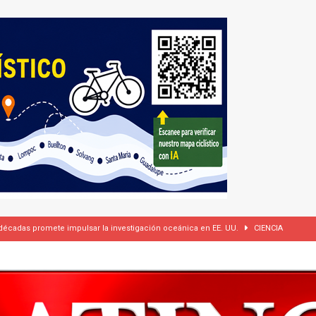
 cámaras corporales, pero se reserva el derecho de difundir los videos
dí firman pacto de defensa mutua ante escalada de tensiones en Oriente Medio