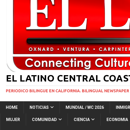
INMIGRACIÓN
[ 1 marzo, 2024 ]
Potente tormenta invernal desat
[ 6 agosto, 2026 ]
Trump firma dos medidas ejecuti
NACIONALES
[ 5 agosto, 2026 ]
Resumen internacional
INT
EL LATINO CENTRAL COA
PERIODICO BILINGUE EN CALIFORNIA. BILINGUAL NEWSPAPER 
HOME
NOTICIAS
MUNDIAL / WC 2026
INMIG
MUJER
COMUNIDAD
CIENCIA
ECONOMIA