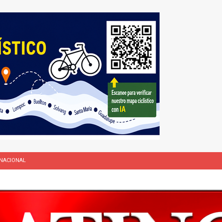
NACIONAL
L
rasil 1 – Colombia 1
DEPORTE
ón a ley de Texas que permite a la policía detener a migrantes