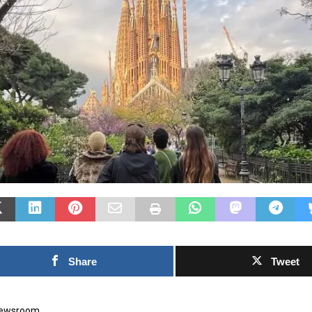
Las Islas Malvinas y el
deporte: una historia de
identidad, memoria y
Fútbol asiáti
pasión nacional
rechazo contr
0SHARESShareTweet Por El Latino
inversión pri
Newsroom El deporte ha sido, a lo largo
propuesto por
de la historia, mucho más que una
el Mundial
competencia entre equipos o atletas. En
[...]
0SHARESShareTweet
Newsroom La crecien
torno al futuro finan
Mundial de la FIFA 
capítulo este
[...]
Share
Tweet
 Newsroom