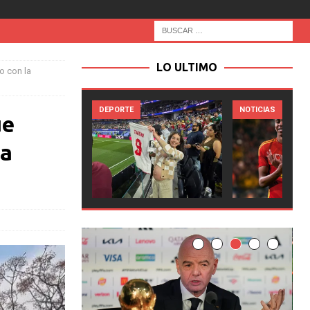
LO ULTIMO
o con la
TE
NOTICIAS
NOTICIAS
ue
la