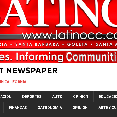
ará la mayor nevada en lo que va del año en California
NACIONALES
vas para restringir la ciudadanía por nacimiento y el “turismo de parto”
ERNACIONAL
ST NEWSPAPER
IN CALIFORNIA
RACIÓN
DEPORTES
AUTO
OPINION
EDUCACI
FINANZAS
GATRONOMÍA
OPINIÓN
ARTE Y C