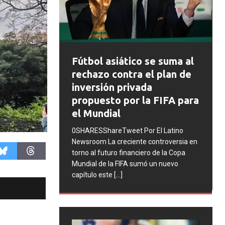
FIFA abre expedientes
co se suma al
disciplinarios contra
a el plan de
Argentina tras los
vada
incidentes en la final del
 la FIFA para
Mundial 2026
0SHARESShareTweet Por El Latino
 Por El Latino
Newsroom La FIFA inició una serie de
te controversia en
procesos disciplinarios contra la
ciero de la Copa
Asociación del Fútbol Argentino (AFA),
sumó un nuevo
cuatro integrantes de la selección
[...]