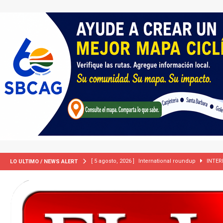
[ 5 agosto, 2026 ]
International roundup
INTER
LO ULTIMO / NEWS ALERT
[ 5 agosto, 2026 ]
Central Coast roundup
LOCA
[ 2 julio, 2024 ]
Colombia apaga el ‘efecto Vini’. B
[ 29 marzo, 2024 ]
Corte Suprema levanta suspensi