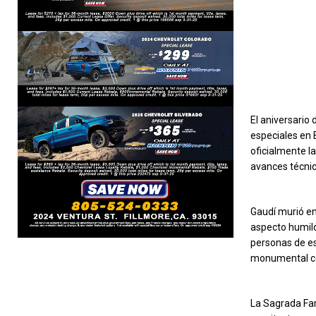
El aniversario
especiales en 
oficialmente l
avances técnic
Gaudí murió en 
aspecto humild
personas de es
monumental co
La Sagrada Fam