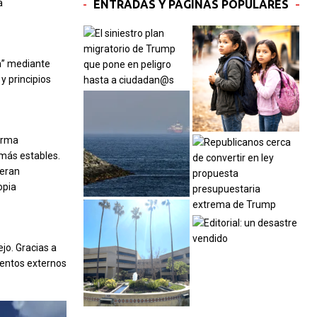
a
ENTRADAS Y PÁGINAS POPULARES
ra” mediante
y principios
forma
 más estables.
 eran
opia
ejo. Gracias a
mentos externos