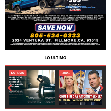
LO ULTIMO
LOCAL
NOTICIAS
Prev
Next
ious