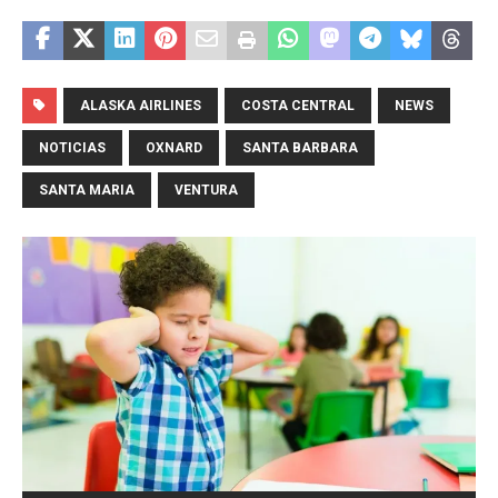
ALASKA AIRLINES
COSTA CENTRAL
NEWS
NOTICIAS
OXNARD
SANTA BARBARA
SANTA MARIA
VENTURA