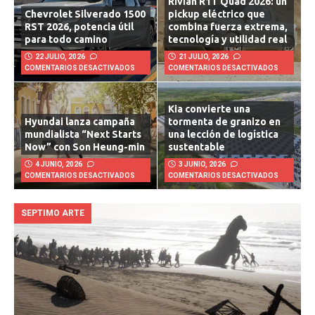
Rivian R1T Quad 2026: un
Chevrolet Silverado 1500
pickup eléctrico que
RST 2026, potencia útil
combina fuerza extrema,
para todo camino
tecnología y utilidad real
22 JULIO, 2026
21 JULIO, 2026
COMENTARIOS DESACTIVADOS
COMENTARIOS DESACTIVADOS
Kia convierte una
Hyundai lanza campaña
tormenta de granizo en
mundialista “Next Starts
una lección de logística
Now” con Son Heung-min
sustentable
4 JUNIO, 2026
3 JUNIO, 2026
COMENTARIOS DESACTIVADOS
COMENTARIOS DESACTIVADOS
SEPTIMO ARTE