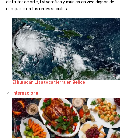
disfrutar de arte, fotografías y música en vivo dignas de
compartir en tus redes sociales.
El huracán Lisa toca tierra en Belice
Respecto a
Internacional