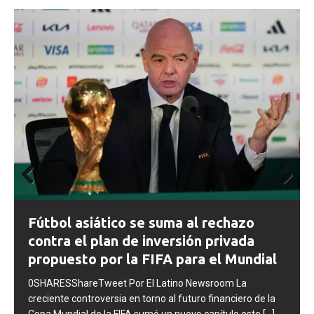
Prev
Next
FIFA abre expedientes disciplinarios
ious
contra Argentina tras los incidentes en
la final del Mundial 2026
0SHARESShareTweet Por El Latino Newsroom La FIFA
inició una serie de procesos disciplinarios contra la
Asociación del Fútbol Argentino (AFA), cuatro integrantes