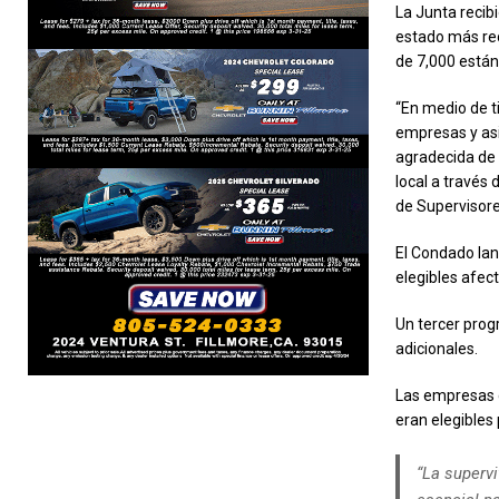
La Junta recib
estado más rec
de 7,000 están 
“En medio de t
empresas y asi
agradecida de 
local a través
de Supervisore
El Condado lan
elegibles afec
Un tercer prog
adicionales.
Las empresas 
eran elegibles
“La supervi