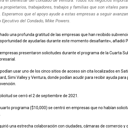
ara el bienestar del condado de Ventura. Todos los negocios import
a propietarios, trabajadores, trabajos y familias que son vitales par
 Esperamos que el apoyo ayude a estas empresas a seguir avanzando
o Ejecutivo del Condado, Mike Powers.
ado una profunda gratitud de las empresas que han recibido subvenci
 oportunidad de ayudarlas durante este momento desafiante», añadió 
2 empresas presentaron solicitudes durante el programa de la Cuarta S
resarial.
podían usar uno de los cinco sitios de acceso sin cita localizados en Sati
d, Simi Valley y Ventura, donde podían acudir para recibir ayuda para 
bvención.
olicitud se cerró el 2 de septiembre de 2021.
 cuarto programa ($10,000) se centró en empresas que no habían solici
.
quirió una estrecha colaboración con ciudades, cámaras de comercio y 