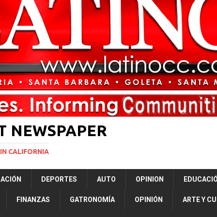
ará la mayor nevada en lo que va del año en California
NACIONALES
Years to Life for Murdering Girlfriend in Front of Her Children
LOCAL
 décadas promete impulsar la investigación oceánica en EE. UU.
CIENCIA
 cámaras corporales, pero se reserva el derecho de difundir los videos
ST NEWSPAPER
IN CALIFORNIA
RACIÓN
DEPORTES
AUTO
OPINION
EDUCACI
FINANZAS
GATRONOMÍA
OPINIÓN
ARTE Y C