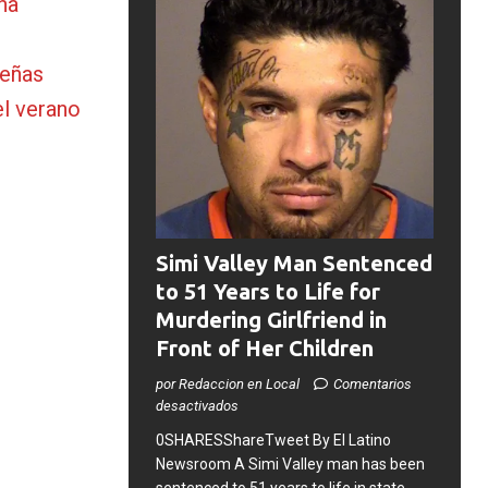
ha
ueñas
l verano
Simi Valley Man Sentenced
to 51 Years to Life for
Murdering Girlfriend in
Front of Her Children
por Redaccion en Local
Comentarios
desactivados
0SHARESShareTweet ​By El Latino
Newsroom ​A Simi Valley man has been