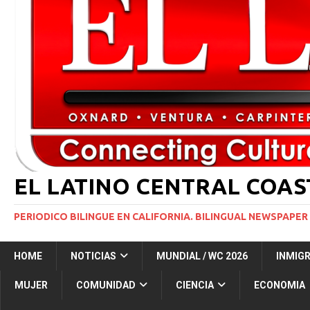
INMIGRACIÓN
[ 1 marzo, 2024 ]
Potente tormenta invernal desat
[ 7 agosto, 2026 ]
Simi Valley Man Sentenced to 51 
[ 7 agosto, 2026 ]
El primer hábitat submarino en
[ 7 agosto, 2026 ]
ICE equipará a sus agentes con
INMIGRACIÓN
EL LATINO CENTRAL COA
PERIODICO BILINGUE EN CALIFORNIA. BILINGUAL NEWSPAPER 
HOME
NOTICIAS
MUNDIAL / WC 2026
INMIG
MUJER
COMUNIDAD
CIENCIA
ECONOMIA