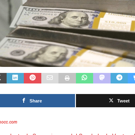
Las Islas Malvinas y el
deporte: una historia de
identidad, memoria y
Fútbol asiático
pasión nacional
rechazo contra 
0SHARESShareTweet Por El Latino
inversión priva
Newsroom El deporte ha sido, a lo largo
propuesto por l
de la historia, mucho más que una
el Mundial
competencia entre equipos o atletas. En
[...]
0SHARESShareTweet Po
Newsroom La creciente
torno al futuro financi
Mundial de la FIFA sum
Share
Tweet
capítulo este
[...]
inocc.com