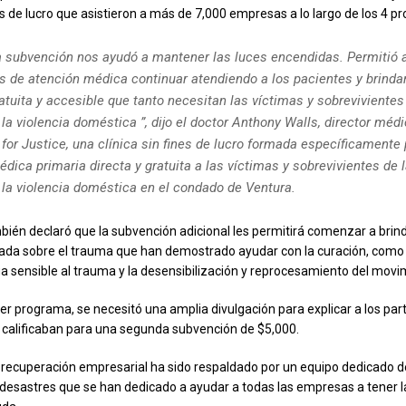
nes de lucro que asistieron a más de 7,000 empresas a lo largo de los 4 p
a subvención nos ayudó a mantener las luces encendidas. Permitió 
s de atención médica continuar atendiendo a los pacientes y brinda
atuita y accesible que tanto necesitan las víctimas y sobrevivientes 
la violencia doméstica ”, dijo el doctor Anthony Walls, director méd
for Justice, una clínica sin fines de lucro formada específicamente 
dica primaria directa y gratuita a las víctimas y sobrevivientes de l
 la violencia doméstica en el condado de Ventura.
mbién declaró que la subvención adicional les permitirá comenzar a brind
ada sobre el trauma que han demostrado ayudar con la curación, como 
oga sensible al trauma y la desensibilización y reprocesamiento del movi
cer programa, se necesitó una amplia divulgación para explicar a los par
 calificaban para una segunda subvención de $5,000.
 recuperación empresarial ha sido respaldado por un equipo dedicado d
e desastres que se han dedicado a ayudar a todas las empresas a tener 