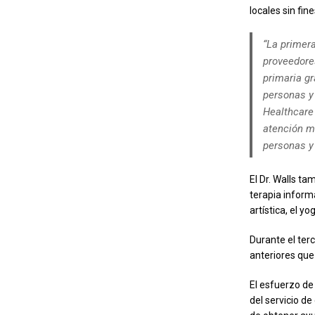
locales sin fi
“La primer
proveedore
primaria gr
personas y 
Healthcare 
atención mé
personas y
El Dr. Walls ta
terapia inform
artística, el y
Durante el ter
anteriores que
El esfuerzo de
del servicio d