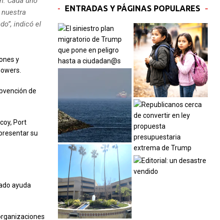
an. Cada uno
ENTRADAS Y PÁGINAS POPULARES
a nuestra
”, indicó el
ones y
Powers.
ubvención de
coy, Port
presentar su
tado ayuda
organizaciones