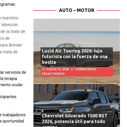
rogramas.
AUTO – MOTOR
a nuestros
r atención
de la trata de
ico de
para Brindar
Lucid Air Touring 2026: lujo
a trata de
futurista con la fuerza de una
bestia
3 AGOSTO, 2026
COMENTARIOS
ar servicios de
DESACTIVADOS
la terapia
miento ocular.
ticipantes
e trabajadores
Chevrolet Silverado 1500 RST
2026, potencia útil para todo
la oportunidad
camino