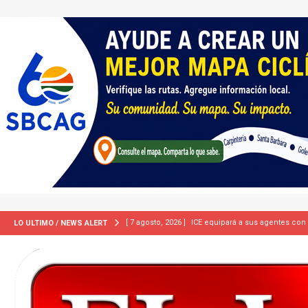
[ 7 agosto, 2026 ]
Turquía, Pakistán y Arabia Sau
LO ULTIMO / NEWS ALERT
INTERNACIONAL
[ 2 julio, 2024 ]
Colombia apaga el ‘efecto Vini’. B
[ 29 marzo, 2024 ]
Corte Suprema levanta suspensi