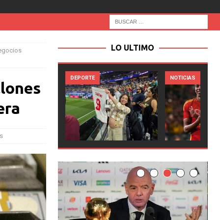
LO ULTIMO
negocios
E
NOTICIAS
NOTICIAS
llones
era
s