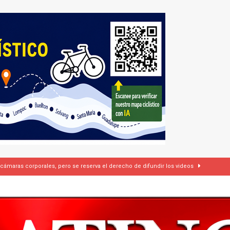
dí firman pacto de defensa mutua ante escalada de tensiones en Oriente Medio
rasil 1 – Colombia 1
DEPORTE
ón a ley de Texas que permite a la policía detener a migrantes