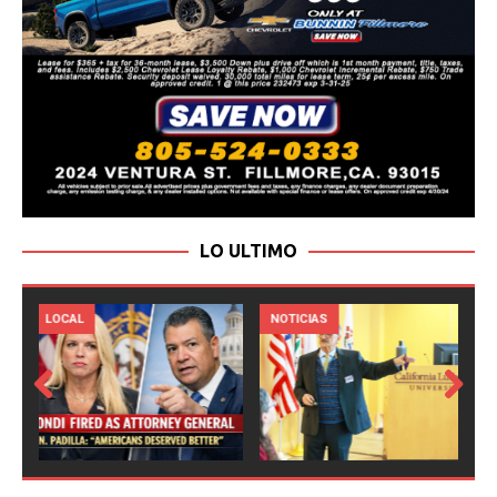
LO ULTIMO
LOCAL
NOTICIAS
Prev
Next
ious