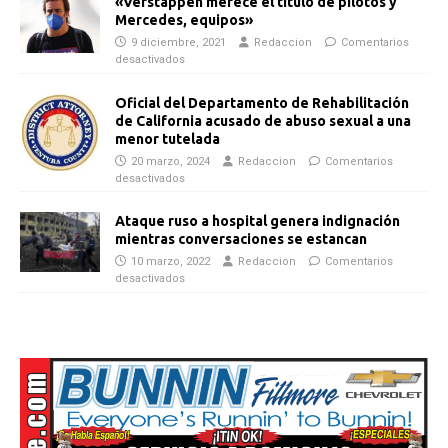
«Verstappen merece el título de pilotos y
Mercedes, equipos»
9 diciembre, 2021
Redaccion
Comentarios
desactivados
Oficial del Departamento de Rehabilitación
de California acusado de abuso sexual a una
menor tutelada
20 marzo, 2024
Redaccion
Comentarios
desactivados
Ataque ruso a hospital genera indignación
mientras conversaciones se estancan
10 marzo, 2022
Redaccion
Comentarios
desactivados