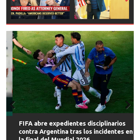
Prev
Next
ious
Prev
Next
FIFA abre expedientes disciplinarios
ious
contra Argentina tras los incidentes en
la final del Mundial 2026