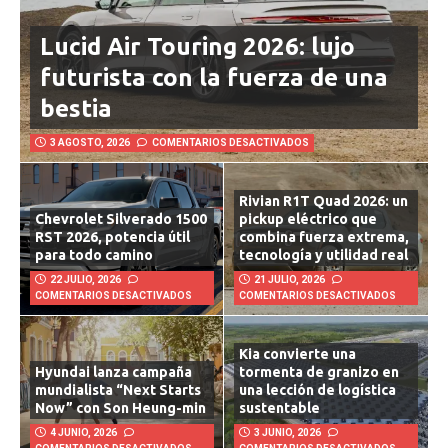
Lucid Air Touring 2026: lujo
futurista con la fuerza de una
bestia
3 AGOSTO, 2026
COMENTARIOS DESACTIVADOS
Rivian R1T Quad 2026: un
Chevrolet Silverado 1500
pickup eléctrico que
RST 2026, potencia útil
combina fuerza extrema,
para todo camino
tecnología y utilidad real
22 JULIO, 2026
21 JULIO, 2026
COMENTARIOS DESACTIVADOS
COMENTARIOS DESACTIVADOS
Kia convierte una
Hyundai lanza campaña
tormenta de granizo en
mundialista “Next Starts
una lección de logística
Now” con Son Heung-min
sustentable
4 JUNIO, 2026
3 JUNIO, 2026