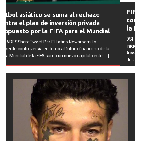
Prev
Next
FIFA abre expedientes disciplinarios
ious
contra Argentina tras los incidentes en
la final del Mundial 2026
0SHARESShareTweet Por El Latino Newsroom La FIFA
inició una serie de procesos disciplinarios contra la
Asociación del Fútbol Argentino (AFA), cuatro integrantes
de la selección
[...]