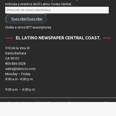
Introduce tu correo electrónico para suscribirte y recibir alertas de
noticias y eventos de El Latino Costa Central..
Suscribir/Suscribe
Únete a otros 877 suscriptores
EL LATINO NEWSPAPER CENTRAL COAST.
510 de la Vina St.
Santa Barbara
CA 93101
805-836-0528
sales@latinocc.com
Monday – Friday
9:00 a.m.- 6:00 p.m.
9:00 a.m. – 6:00 p.m.
Derechos de autor © 2026 | Tema de WordPress MH Magazine por
MH
Themes