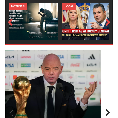
LOCAL
NOTICIAS
Prev
Next
ious