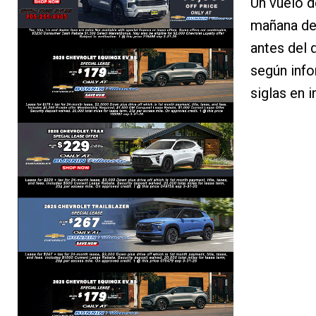
Un vuelo d
mañana del
antes del 
según info
siglas en i