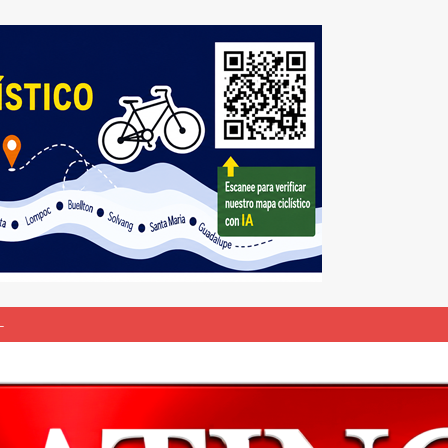
L
bunal especial para solicitar la deportación de presuntos “terroristas
rasil 1 – Colombia 1
DEPORTE