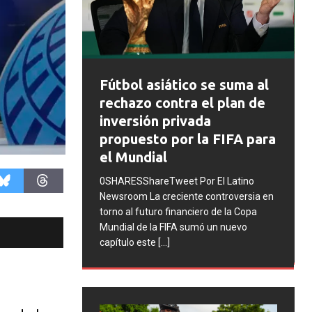
FIFA abre expedientes
ico se suma al
disciplinarios contra
ra el plan de
Argentina tras los
ivada
incidentes en la final del
or la FIFA para
Mundial 2026
0SHARESShareTweet Por El Latino
t Por El Latino
Newsroom La FIFA inició una serie de
ente controversia en
procesos disciplinarios contra la
anciero de la Copa
Asociación del Fútbol Argentino (AFA),
A sumó un nuevo
cuatro integrantes de la selección
[...]