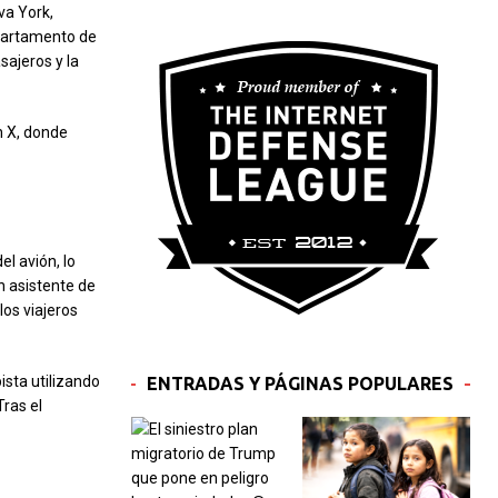
va York,
epartamento de
sajeros y la
n X, donde
l avión, lo
n asistente de
os viajeros
ista utilizando
ENTRADAS Y PÁGINAS POPULARES
ras el