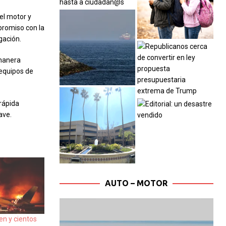
el motor y
promiso con la
gación.
 manera
 equipos de
 rápida
ave.
AUTO – MOTOR
n y cientos