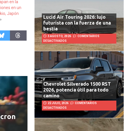
apan en la
viones en un
kio, Japón
Lucid Air Touring 2026: lujo
»
futurista con la fuerza de una
bestia
3 AGOSTO, 2026
COMENTARIOS
DESACTIVADOS
Chevrolet Silverado 1500 RST
2026, potencia útil para todo
camino
22 JULIO, 2026
COMENTARIOS
DESACTIVADOS
icron