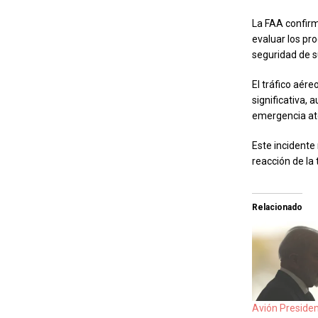
La FAA confirm
evaluar los pr
seguridad de s
El tráfico aér
significativa,
emergencia ate
Este incidente 
reacción de la
Relacionado
Avión Presiden