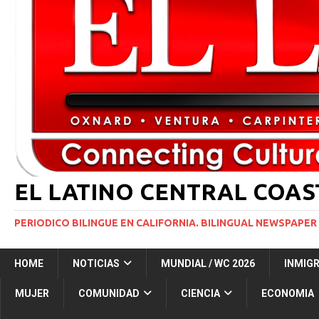
[ 29 marzo, 2024 ]
Corte Suprema levanta suspensi
INMIGRACIÓN
[ 1 marzo, 2024 ]
Potente tormenta invernal desat
[ 5 agosto, 2026 ]
Resumen internacional
INT
[ 5 agosto, 2026 ]
International roundup
INTER
EL LATINO CENTRAL COA
PERIODICO BILINGUE EN CALIFORNIA. BILINGUAL NEWSPAPER 
HOME
NOTICIAS
MUNDIAL / WC 2026
INMIG
MUJER
COMUNIDAD
CIENCIA
ECONOMIA