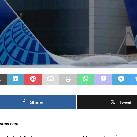
Las Islas Malvinas y el
deporte: una historia de
identidad, memoria y
Fútbol asiát
pasión nacional
rechazo cont
0SHARESShareTweet Por El Latino
inversión pr
Newsroom El deporte ha sido, a lo largo
propuesto p
de la historia, mucho más que una
el Mundial
competencia entre equipos o atletas. En
[...]
0SHARESShareTwee
Newsroom La creci
torno al futuro fin
Mundial de la FIF
Share
Tweet
capítulo este
[...]
inocc.com