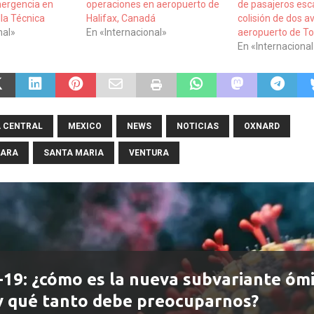
mergencia en
operaciones en aeropuerto de
de pasajeros esc
lla Técnica
Halifax, Canadá
colisión de dos a
nal»
En «Internacional»
aeropuerto de To
En «Internacional
 CENTRAL
MEXICO
NEWS
NOTICIAS
OXNARD
BARA
SANTA MARIA
VENTURA
-19: ¿cómo es la nueva subvariante óm
y qué tanto debe preocuparnos?