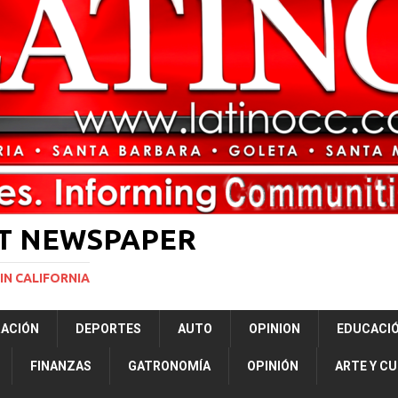
ón a ley de Texas que permite a la policía detener a migrantes
ará la mayor nevada en lo que va del año en California
NACIONALES
ERNACIONAL
NACIONAL
ST NEWSPAPER
IN CALIFORNIA
RACIÓN
DEPORTES
AUTO
OPINION
EDUCACI
FINANZAS
GATRONOMÍA
OPINIÓN
ARTE Y C