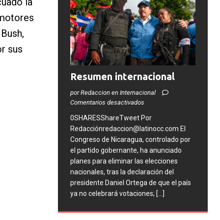
cuado la
 motores
 Bush,
or sus
Resumen internacional
por Redaccion en Internacional
Comentarios desactivados
0SHARESShareTweet Por
Redacciónredaccion@latinocc.com El
Congreso de Nicaragua, controlado por
el partido gobernante, ha anunciado
planes para eliminar las elecciones
nacionales, tras la declaración del
presidente Daniel Ortega de que el país
ya no celebrará votaciones;
[...]