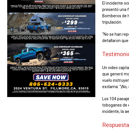
El incidente o
presentó una f
Bomberos de Ho
tripulación.
“No se han rep
detallaron que
Testimoni
Un video capta
que generó mom
vuelo instruye
exclama: “¡No, 
Los 104 pasaje
toboganes de e
incidente, la a
Respuesta 