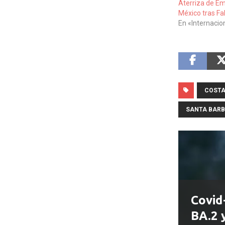
Aterriza de E
México tras Fa
En «Internacio
COSTA
SANTA BAR
Covid
BA.2 