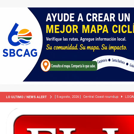
[ 5 agosto, 2026 ]
Central Coast roundup
LOCA
LO ULTIMO / NEWS ALERT
[ 5 agosto, 2026 ]
Trump activa por primera vez tri
extranjeros”
INMIGRACIÓN
[ 2 julio, 2024 ]
Colombia apaga el ‘efecto Vini’. B