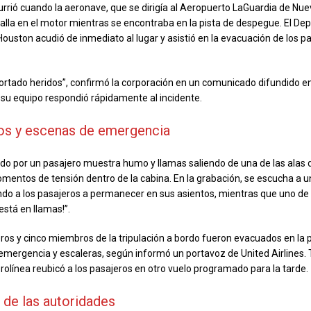
currió cuando la aeronave, que se dirigía al Aeropuerto LaGuardia de Nue
alla en el motor mientras se encontraba en la pista de despegue. El D
uston acudió de inmediato al lugar y asistió en la evacuación de los pa
ortado heridos”, confirmó la corporación en un comunicado difundido e
 su equipo respondió rápidamente al incidente.
os y escenas de emergencia
do por un pasajero muestra humo y llamas saliendo de una de las alas de
entos de tensión dentro de la cabina. En la grabación, se escucha a u
ndo a los pasajeros a permanecer en sus asientos, mientras que uno de l
está en llamas!”.
ros y cinco miembros de la tripulación a bordo fueron evacuados en la p
mergencia y escaleras, según informó un portavoz de United Airlines. T
erolínea reubicó a los pasajeros en otro vuelo programado para la tarde.
de las autoridades