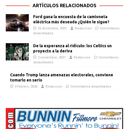
ARTÍCULOS RELACIONADOS
Ford gana la encuesta de la camioneta
eléctrica más deseada ¿Quién le sigue?
25 diciembre, 2021
Redaccion
Comentarios
desactivados
De la esperanza al ridículo: los Celtics un
proyecto a la deriva
2 noviembre, 2021
Redaccion
Comentarios
desactivados
Cuando Trump lanza amenazas electorales, conviene
tomarlo en serio
3 febrero, 2026
Redaccion
Comentarios desactivados