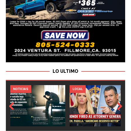
LO ULTIMO
LOCAL
NOTICIAS
Prev
Next
ious