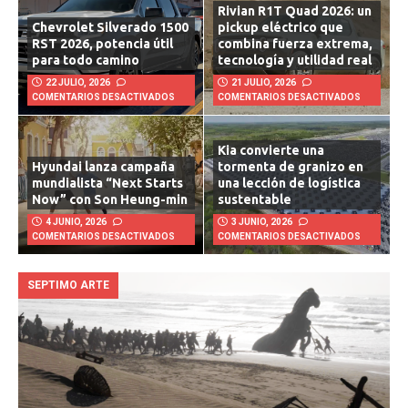
Rivian R1T Quad 2026: un
Chevrolet Silverado 1500
pickup eléctrico que
RST 2026, potencia útil
combina fuerza extrema,
para todo camino
tecnología y utilidad real
22 JULIO, 2026
21 JULIO, 2026
COMENTARIOS DESACTIVADOS
COMENTARIOS DESACTIVADOS
Kia convierte una
Hyundai lanza campaña
tormenta de granizo en
mundialista “Next Starts
una lección de logística
Now” con Son Heung-min
sustentable
4 JUNIO, 2026
3 JUNIO, 2026
COMENTARIOS DESACTIVADOS
COMENTARIOS DESACTIVADOS
SEPTIMO ARTE