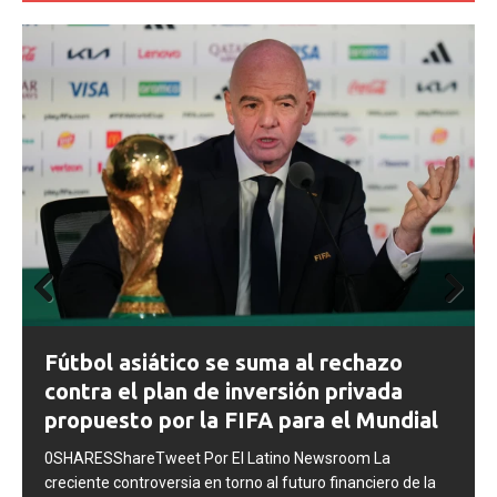
Prev
Next
FIFA abre expedientes disciplinarios
ious
contra Argentina tras los incidentes en
la final del Mundial 2026
0SHARESShareTweet Por El Latino Newsroom La FIFA
inició una serie de procesos disciplinarios contra la
Asociación del Fútbol Argentino (AFA), cuatro integrantes