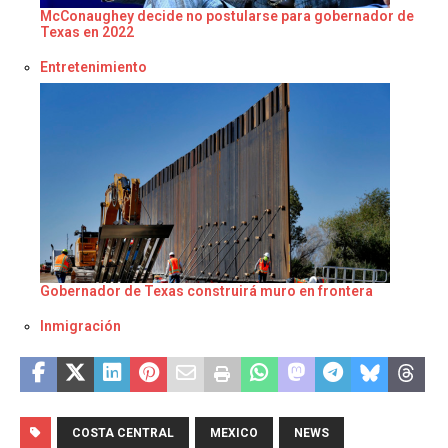
McConaughey decide no postularse para gobernador de
Texas en 2022
Respecto a
Entretenimiento
Gobernador de Texas construirá muro en frontera
Respecto a
Inmigración
COSTA CENTRAL
MEXICO
NEWS