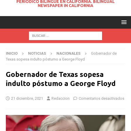
PERIODICO BILINGUE EN CALIFORNIA. BILINGUAL
NEWSPAPER IN CALIFORNIA
INICIO
NOTICIAS
NACIONALES
Gobernador de
Texas sopesa indulto póstumo a George Floyd
Gobernador de Texas sopesa
indulto póstumo a George Floyd
21 diciembre, 2021
Redaccion
Comentarios desactivados