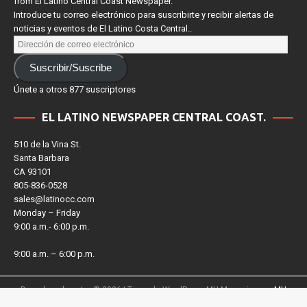
from El Latino Central Coast Newspaper.
Introduce tu correo electrónico para suscribirte y recibir alertas de
noticias y eventos de El Latino Costa Central..
Suscribir/Suscribe
Únete a otros 877 suscriptores
EL LATINO NEWSPAPER CENTRAL COAST.
510 de la Vina St.
Santa Barbara
CA 93101
805-836-0528
sales@latinocc.com
Monday – Friday
9:00 a.m.- 6:00 p.m.
9:00 a.m. – 6:00 p.m.
Derechos de autor © 2026 | Tema de WordPress MH Magazine por
MH