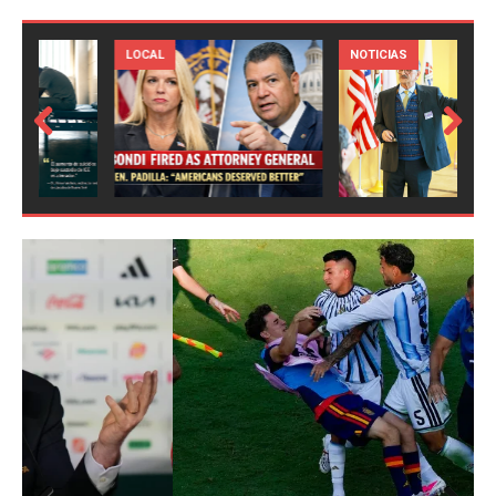
LOCAL
NOTICIAS
Prev
Next
ious