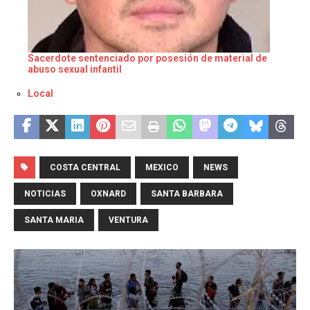
Sacerdote sentenciado por posesión de material de
abuso sexual infantil
Respecto a
Local
COSTA CENTRAL
MEXICO
NEWS
NOTICIAS
OXNARD
SANTA BARBARA
SANTA MARIA
VENTURA