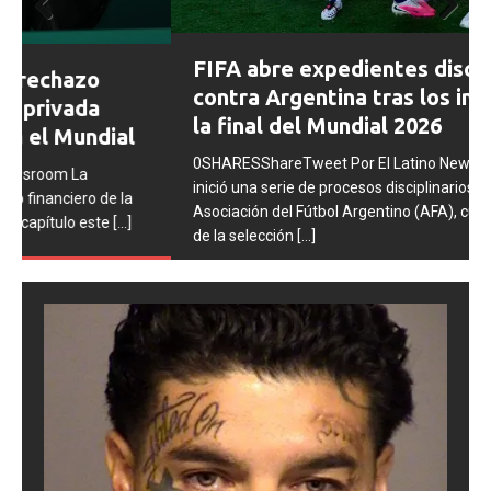
Prev
Next
FIFA abre expedientes disciplinarios
ious
contra Argentina tras los incidentes en
la final del Mundial 2026
0SHARESShareTweet Por El Latino Newsroom La FIFA
inició una serie de procesos disciplinarios contra la
Asociación del Fútbol Argentino (AFA), cuatro integrantes
de la selección
[...]