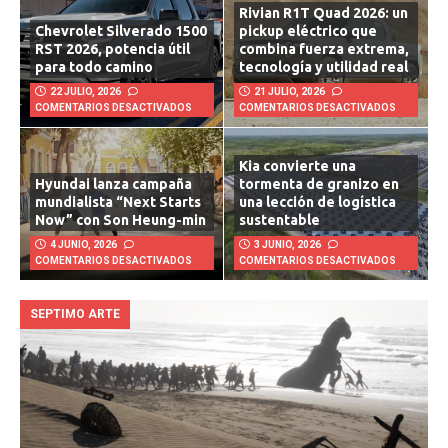
Rivian R1T Quad 2026: un
Chevrolet Silverado 1500
pickup eléctrico que
RST 2026, potencia útil
combina fuerza extrema,
para todo camino
tecnología y utilidad real
22 JULIO, 2026
21 JULIO, 2026
COMENTARIOS DESACTIVADOS
COMENTARIOS DESACTIVADOS
Kia convierte una
Hyundai lanza campaña
tormenta de granizo en
mundialista “Next Starts
una lección de logística
Now” con Son Heung-min
sustentable
4 JUNIO, 2026
3 JUNIO, 2026
COMENTARIOS DESACTIVADOS
COMENTARIOS DESACTIVADOS
SEPTIMO ARTE