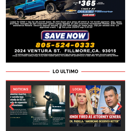
LO ULTIMO
LOCAL
NOTICIAS
Prev
Next
ious