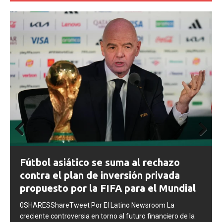
Prev
Next
FIFA abre expedientes disciplinarios
ious
contra Argentina tras los incidentes en
la final del Mundial 2026
0SHARESShareTweet Por El Latino Newsroom La FIFA
inició una serie de procesos disciplinarios contra la