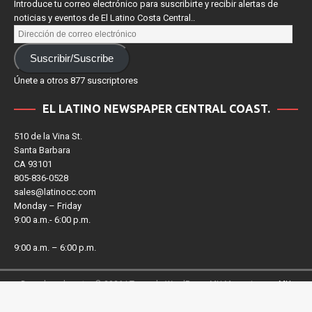
Introduce tu correo electrónico para suscribirte y recibir alertas de
noticias y eventos de El Latino Costa Central..
Suscribir/Suscribe
Únete a otros 877 suscriptores
EL LATINO NEWSPAPER CENTRAL COAST.
510 de la Vina St.
Santa Barbara
CA 93101
805-836-0528
sales@latinocc.com
Monday – Friday
9:00 a.m.- 6:00 p.m.
9:00 a.m. – 6:00 p.m.
Derechos de autor © 2026 | Tema de WordPress MH Magazine por
MH
Themes