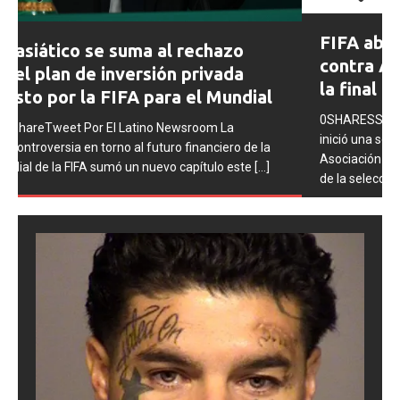
Prev
Next
FIFA abre expedientes disciplinarios
ious
contra Argentina tras los incidentes en
la final del Mundial 2026
0SHARESShareTweet Por El Latino Newsroom La FIFA
inició una serie de procesos disciplinarios contra la
Asociación del Fútbol Argentino (AFA), cuatro integrantes
de la selección
[...]