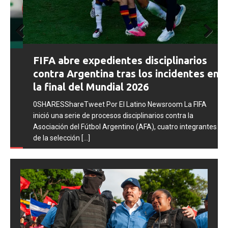
Prev
Next
FIFA abre expedientes disciplinarios
ious
contra Argentina tras los incidentes en
la final del Mundial 2026
0SHARESShareTweet Por El Latino Newsroom La FIFA
inició una serie de procesos disciplinarios contra la
Asociación del Fútbol Argentino (AFA), cuatro integrantes
de la selección
[...]