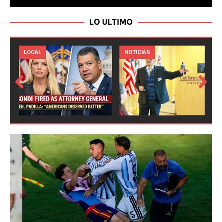
LO ULTIMO
LOCAL
NOTICIAS
Prev
Next
ious