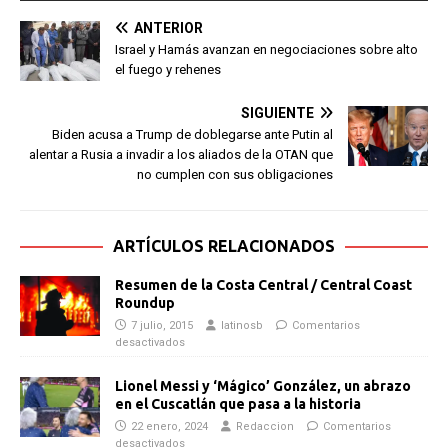
ANTERIOR
Israel y Hamás avanzan en negociaciones sobre alto
el fuego y rehenes
SIGUIENTE
Biden acusa a Trump de doblegarse ante Putin al
alentar a Rusia a invadir a los aliados de la OTAN que
no cumplen con sus obligaciones
ARTÍCULOS RELACIONADOS
Resumen de la Costa Central / Central Coast
Roundup
7 julio, 2015
latinosb
Comentarios
desactivados
Lionel Messi y ‘Mágico’ González, un abrazo
en el Cuscatlán que pasa a la historia
22 enero, 2024
Redaccion
Comentarios
desactivados