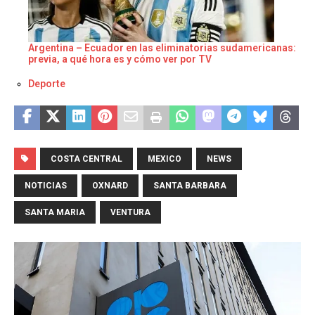
Argentina – Ecuador en las eliminatorias sudamericanas:
previa, a qué hora es y cómo ver por TV
Respecto a
Deporte
COSTA CENTRAL
MEXICO
NEWS
NOTICIAS
OXNARD
SANTA BARBARA
SANTA MARIA
VENTURA