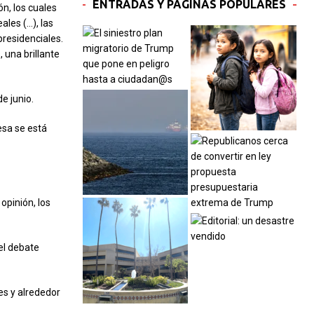
ENTRADAS Y PÁGINAS POPULARES
ón, los cuales
les (…), las
residenciales.
 una brillante
e junio.
esa se está
opinión, los
el debate
es y alrededor