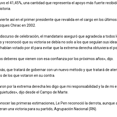
uvo el 41,45%, una cantidad que representa el apoyo más fuerte recibid
istoria.
erte así en el primer presidente que revalida en el cargo en los últimos
cques Chirac en 2002.
discurso de celebración, el mandatario aseguró que agradecía a todos l
o y reconoció que su victoria se debía no solo a los que seguían sus ide
 habían votado por él para evitar que la extrema derecha obtuviera el po
os deberes que vienen con esa confianza por los próximos años», dijo.
s, que tratará de gobernar con un nuevo método y que tratará de aten
 de los que votaron en su contra.
aron por la extrema derecha les digo que mi responsabilidad y la de mi 
quietudes», dijo desde el Campo de Marte.
onocer las primeras estimaciones, Le Pen reconoció la derrota, aunque
eran una victoria para su partido, Agrupación Nacional (RN).