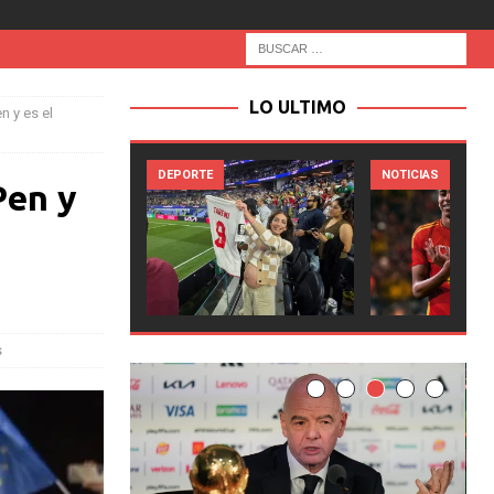
LO ULTIMO
 y es el
EPORTE
NOTICIAS
NOTICIA
Pen y
s