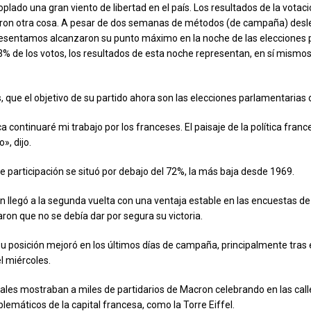
lado una gran viento de libertad en el país. Los resultados de la votaci
eron otra cosa. A pesar de dos semanas de métodos (de campaña) deslea
esentamos alcanzaron su punto máximo en la noche de las elecciones p
% de los votos, los resultados de esta noche representan, en sí mismos,
 que el objetivo de su partido ahora son las elecciones parlamentarias d
continuaré mi trabajo por los franceses. El paisaje de la política franc
, dijo.
de participación se situó por debajo del 72%, la más baja desde 1969.
llegó a la segunda vuelta con una ventaja estable en las encuestas de 
aron que no se debía dar por segura su victoria.
u posición mejoró en los últimos días de campaña, principalmente tras 
l miércoles.
cales mostraban a miles de partidarios de Macron celebrando en las call
lemáticos de la capital francesa, como la Torre Eiffel.