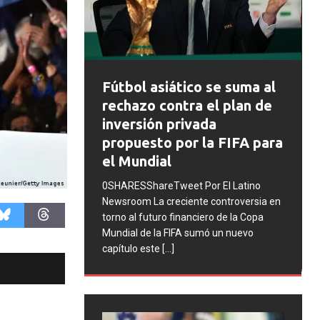
FIFA abre expedientes
siático se suma al
disciplinarios contra
contra el plan de
Argentina tras los
n privada
incidentes en la final de
o por la FIFA para
Mundial 2026
al
0SHARESShareTweet Por El Latino
eTweet Por El Latino
Newsroom La FIFA inició una serie d
creciente controversia en
procesos disciplinarios contra la
ro financiero de la Copa
Asociación del Fútbol Argentino (AF
a FIFA sumó un nuevo
cuatro integrantes de la selección
[..
e
[...]