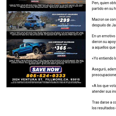
Pen, quien obt
partido en su h
Macron se convi
después de Ja
En un emotivo 
dieron su apoy
a aquellos que
«Yo entiendo l
Aseguró, ademá
preocupaciones
«A los que vot
atender sus in
Tras darse a c
los resultados 