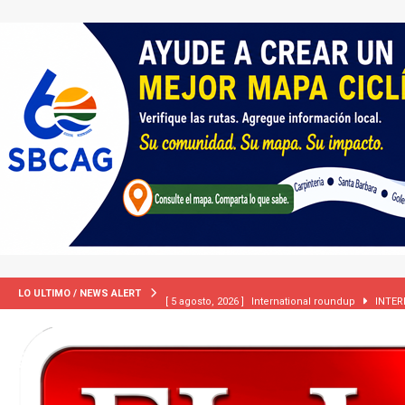
[ 5 agosto, 2026 ]
International roundup
INTER
LO ULTIMO / NEWS ALERT
[ 5 agosto, 2026 ]
Central Coast roundup
LOCA
[ 2 julio, 2024 ]
Colombia apaga el ‘efecto Vini’. B
[ 29 marzo, 2024 ]
Corte Suprema levanta suspensi