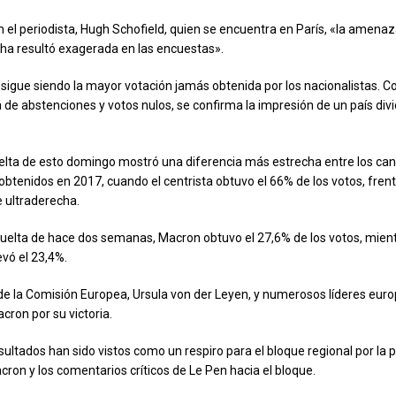
 el periodista, Hugh Schofield, quien se encuentra en París, «la amenaz
a resultó exagerada en las encuestas».
sigue siendo la mayor votación jamás obtenida por los nacionalistas. 
a de abstenciones y votos nulos, se confirma la impresión de un país divid
lta de esto domingo mostró una diferencia más estrecha entre los ca
obtenidos en 2017, cuando el centrista obtuvo el 66% de los votos, frent
e ultraderecha.
vuelta de hace dos semanas, Macron obtuvo el 27,6% de los votos, mien
evó el 23,4%.
de la Comisión Europea, Ursula von der Leyen, y numerosos líderes eur
acron por su victoria.
sultados han sido vistos como un respiro para el bloque regional por la p
ron y los comentarios críticos de Le Pen hacia el bloque.