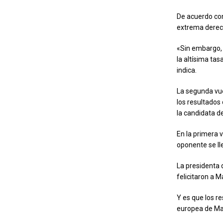
De acuerdo con
extrema derech
«Sin embargo, 
la altísima tas
indica.
La segunda vue
los resultados 
la candidata d
En la primera 
oponente se ll
La presidenta 
felicitaron a M
Y es que los re
europea de Mac