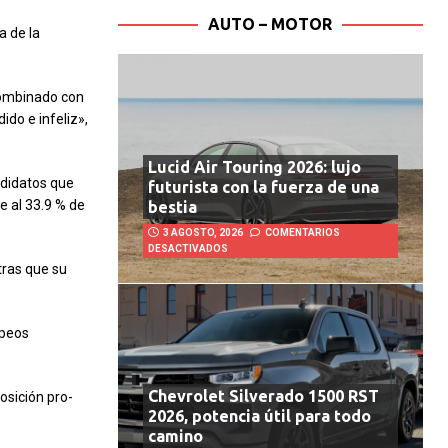
AUTO – MOTOR
a de la
Combinado con
ido e infeliz»,
Lucid Air Touring 2026: lujo
ndidatos que
futurista con la fuerza de una
e al 33.9 % de
bestia
3 AGOSTO, 2026
COMENTARIOS
DESACTIVADOS
tras que su
opeos
Chevrolet Silverado 1500 RST
osición pro-
2026, potencia útil para todo
camino