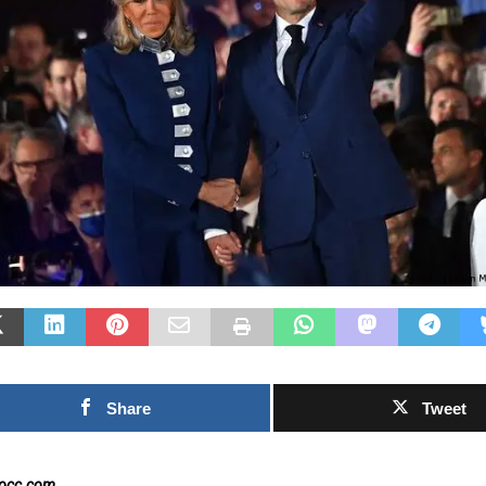
Las Islas Malvinas y el
:
deporte: una historia de
a
identidad, memoria y
Fútbol a
pasión nacional
rechazo 
0SHARESShareTweet Por El Latino
inversió
ó
Newsroom El deporte ha sido, a lo largo
propuest
de la historia, mucho más que una
el Mundi
n
competencia entre equipos o atletas. En
[...]
0SHARESShar
Newsroom La 
torno al futu
Mundial de l
capítulo est
Share
Tweet
nocc.com