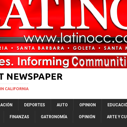
ará la mayor nevada en lo que va del año en California
NACIONALES
vas para restringir la ciudadanía por nacimiento y el “turismo de parto”
ERNACIONAL
ST NEWSPAPER
IN CALIFORNIA
RACIÓN
DEPORTES
AUTO
OPINION
EDUCACI
FINANZAS
GATRONOMÍA
OPINIÓN
ARTE Y C