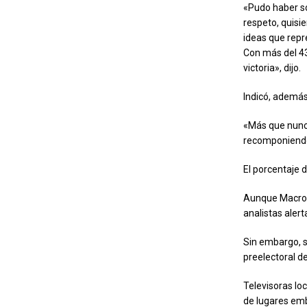
«Pudo haber sop
respeto, quisi
ideas que repr
Con más del 43
victoria», dijo.
Indicó, además,
«Más que nunca 
recomponiendo»
El porcentaje 
Aunque Macron 
analistas alert
Sin embargo, s
preelectoral de
Televisoras lo
de lugares emb