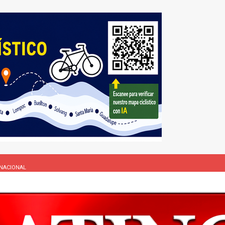
NACIONAL
L
rasil 1 – Colombia 1
DEPORTE
ón a ley de Texas que permite a la policía detener a migrantes