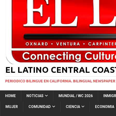
INMIGRACIÓN
[ 1 marzo, 2024 ]
Potente tormenta invernal desat
[ 6 agosto, 2026 ]
Trump firma dos medidas ejecuti
NACIONALES
[ 5 agosto, 2026 ]
Resumen internacional
INT
EL LATINO CENTRAL COA
PERIODICO BILINGUE EN CALIFORNIA. BILINGUAL NEWSPAPER 
HOME
NOTICIAS
MUNDIAL / WC 2026
INMIG
MUJER
COMUNIDAD
CIENCIA
ECONOMIA