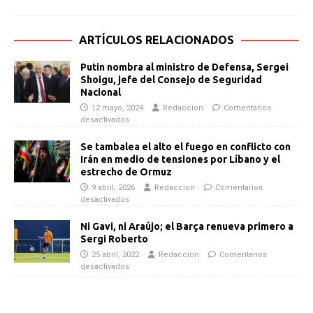
ARTÍCULOS RELACIONADOS
Putin nombra al ministro de Defensa, Sergei
Shoigu, jefe del Consejo de Seguridad
Nacional
12 mayo, 2024
Redaccion
Comentarios
desactivados
Se tambalea el alto el fuego en conflicto con
Irán en medio de tensiones por Líbano y el
estrecho de Ormuz
9 abril, 2026
Redaccion
Comentarios
desactivados
Ni Gavi, ni Araújo; el Barça renueva primero a
Sergi Roberto
25 abril, 2022
Redaccion
Comentarios
desactivados