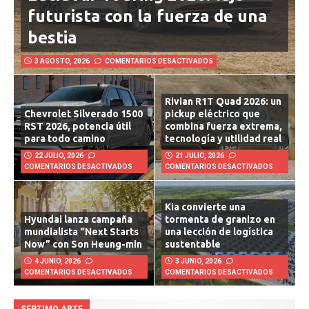
Lucid Air Touring 2026: lujo
futurista con la fuerza de una
bestia
3 AGOSTO, 2026
COMENTARIOS DESACTIVADOS
Rivian R1T Quad 2026: un
Chevrolet Silverado 1500
pickup eléctrico que
RST 2026, potencia útil
combina fuerza extrema,
para todo camino
tecnología y utilidad real
22 JULIO, 2026
21 JULIO, 2026
COMENTARIOS DESACTIVADOS
COMENTARIOS DESACTIVADOS
Kia convierte una
Hyundai lanza campaña
tormenta de granizo en
mundialista “Next Starts
una lección de logística
Now” con Son Heung-min
sustentable
4 JUNIO, 2026
3 JUNIO, 2026
COMENTARIOS DESACTIVADOS
COMENTARIOS DESACTIVADOS