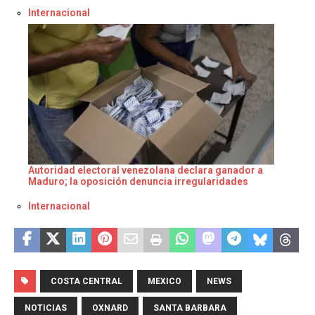
Respecto a
Internacional
Autoridad electoral venezolana declara ganador a
Maduro; la oposición denuncia irregularidades
Respecto a
Internacional
COSTA CENTRAL
MEXICO
NEWS
NOTICIAS
OXNARD
SANTA BARBARA