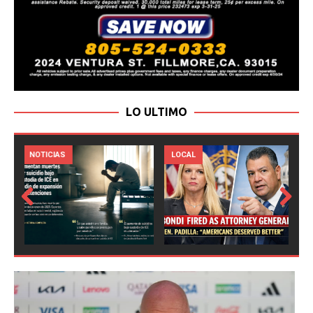
LO ULTIMO
LOCAL
NOTICIAS
Prev
Next
ious