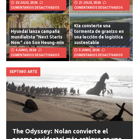
22 JULIO, 2026
21 JULIO, 2026
COMENTARIOS DESACTIVADOS
COMENTARIOS DESACTIVADOS
Kia convierte una
Hyundai lanza campaña
tormenta de granizo en
mundialista “Next Starts
una lección de logística
Now” con Son Heung-min
sustentable
4 JUNIO, 2026
3 JUNIO, 2026
COMENTARIOS DESACTIVADOS
COMENTARIOS DESACTIVADOS
SEPTIMO ARTE
The Odyssey: Nolan convierte el