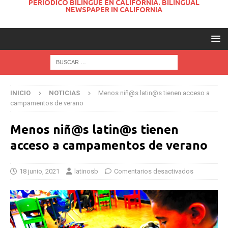
PERIODICO BILINGUE EN CALIFORNIA. BILINGUAL
NEWSPAPER IN CALIFORNIA
INICIO
NOTICIAS
Menos niñ@s latin@s tienen acceso a
campamentos de verano
Menos niñ@s latin@s tienen
acceso a campamentos de verano
18 junio, 2021
latinosb
Comentarios desactivados