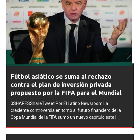
Prev
Next
FIFA abre expedientes disciplinarios
ious
contra Argentina tras los incidentes en
la final del Mundial 2026
0SHARESShareTweet Por El Latino Newsroom La FIFA
inició una serie de procesos disciplinarios contra la
Asociación del Fútbol Argentino (AFA), cuatro integrantes
de la selección
[...]