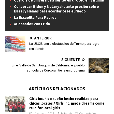
Guardia de universidad herido en tiroteo en Virginia
Conversan Biden y Netanyahu ante presión sobre
Israel y Hamás para acordar cese el fuego
La Escuelita Para Padres
«Cenando» con Frida
ANTERIOR
La USCIS anula obstáculos de Trump para lograr
residencia
SIGUIENTE
En el Valle de San Joaquín de California, el pueblo
agrícola de Corcoran tiene un problema
ARTÍCULOS RELACIONADOS
Girls Inc. hizo sueño hecho realidad para
chicas locales / Girls Inc. made dreams come
true for local girls
11 agosto, 2015
latinosb
Comentarios