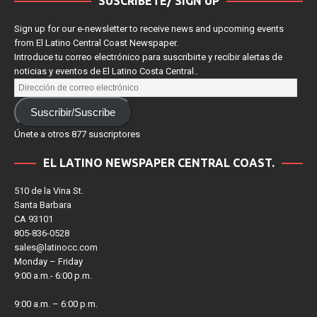
SUSCRÍBETE/ SIGN UP
Sign up for our e-newsletter to receive news and upcoming events
from El Latino Central Coast Newspaper.
Introduce tu correo electrónico para suscribirte y recibir alertas de
noticias y eventos de El Latino Costa Central..
Suscribir/Suscribe
Únete a otros 877 suscriptores
EL LATINO NEWSPAPER CENTRAL COAST.
510 de la Vina St.
Santa Barbara
CA 93101
805-836-0528
sales@latinocc.com
Monday – Friday
9:00 a.m.- 6:00 p.m.
9:00 a.m. – 6:00 p.m.