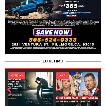
LO ULTIMO
LOCAL
NOTICIAS
Prev
Next
ious