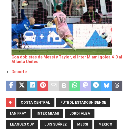
Con dobletes de Messi y Taylor, el Inter Miami golea 4-0 al
Atlanta United
Respecto a
Deporte
COSTA CENTRAL
FÚTBOL ESTADOUNIDENSE
IAN FRAY
INTER MIAMI
JORDI ALBA
LEAGUES CUP
LUIS SUÁREZ
MESSI
MEXICO