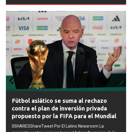
Prev
Next
FIFA abre expedientes disciplinarios
ious
contra Argentina tras los incidentes en
la final del Mundial 2026
0SHARESShareTweet Por El Latino Newsroom La FIFA
inició una serie de procesos disciplinarios contra la