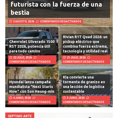
futurista con la fuerza de una
bestia
3 AGOSTO, 2026
COMENTARIOS DESACTIVADOS
Rivian R1T Quad 2026: un
Chevrolet Silverado 1500
pickup eléctrico que
RST 2026, potencia útil
combina fuerza extrema,
para todo camino
tecnología y utilidad real
22 JULIO, 2026
21 JULIO, 2026
COMENTARIOS DESACTIVADOS
COMENTARIOS DESACTIVADOS
Kia convierte una
Hyundai lanza campaña
tormenta de granizo en
mundialista “Next Starts
una lección de logística
Now” con Son Heung-min
sustentable
4 JUNIO, 2026
3 JUNIO, 2026
COMENTARIOS DESACTIVADOS
COMENTARIOS DESACTIVADOS