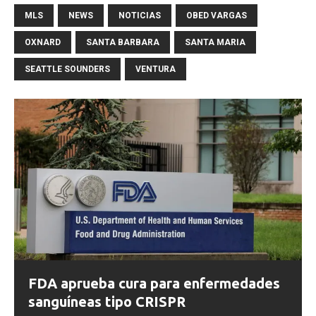
MLS
NEWS
NOTICIAS
OBED VARGAS
OXNARD
SANTA BARBARA
SANTA MARIA
SEATTLE SOUNDERS
VENTURA
FDA aprueba cura para enfermedades
sanguíneas tipo CRISPR