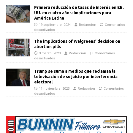
Primera reducción de tasas de interés en EE.
UU. en cuatro años: Implicaciones para
América Latina
19 septiembre, 2024
Redaccion
Comentarios
desactivados
The implications of Walgreens’ decision on
abortion pills
3 marzo, 2023
Redaccion
Comentarios
desactivados
Trump se suma a medios que reclaman la
televisación de su juicio por interferencia
electoral
11 noviembre, 2023
Redaccion
Comentarios
desactivados