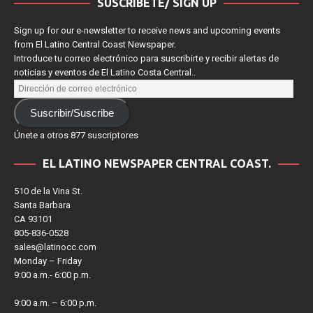
SUSCRÍBETE/ SIGN UP
Sign up for our e-newsletter to receive news and upcoming events
from El Latino Central Coast Newspaper.
Introduce tu correo electrónico para suscribirte y recibir alertas de
noticias y eventos de El Latino Costa Central..
Suscribir/Suscribe
Únete a otros 877 suscriptores
EL LATINO NEWSPAPER CENTRAL COAST.
510 de la Vina St.
Santa Barbara
CA 93101
805-836-0528
sales@latinocc.com
Monday – Friday
9:00 a.m.- 6:00 p.m.
9:00 a.m. – 6:00 p.m.