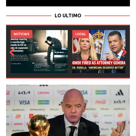
LO ULTIMO
LOCAL
NOTICIAS
Prev
Next
ious