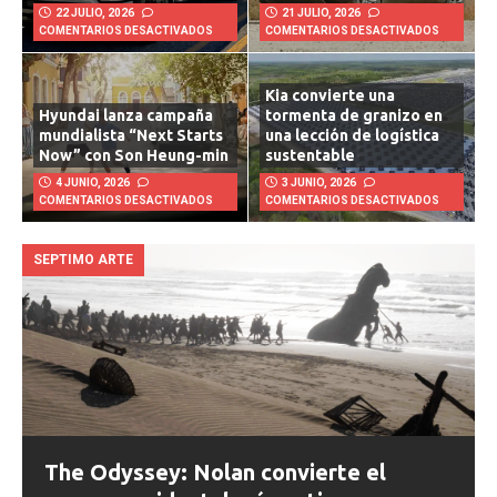
22 JULIO, 2026
21 JULIO, 2026
COMENTARIOS DESACTIVADOS
COMENTARIOS DESACTIVADOS
Kia convierte una
Hyundai lanza campaña
tormenta de granizo en
mundialista “Next Starts
una lección de logística
Now” con Son Heung-min
sustentable
4 JUNIO, 2026
3 JUNIO, 2026
COMENTARIOS DESACTIVADOS
COMENTARIOS DESACTIVADOS
SEPTIMO ARTE
The Odyssey: Nolan convierte el