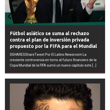
Prev
Next
FIFA abre expedientes disciplinarios
ious
contra Argentina tras los incidentes en
la final del Mundial 2026
0SHARESShareTweet Por El Latino Newsroom La FIFA
inició una serie de procesos disciplinarios contra la
Asociación del Fútbol Argentino (AFA), cuatro integrantes
de la selección
[...]