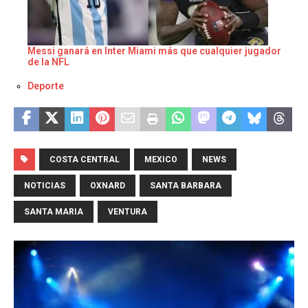
Messi ganará en Inter Miami más que cualquier jugador
de la NFL
Respecto a
Deporte
COSTA CENTRAL
MEXICO
NEWS
NOTICIAS
OXNARD
SANTA BARBARA
SANTA MARIA
VENTURA