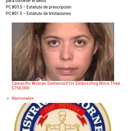
para cometer el delito
PC 803.5 – Estatuto de prescripción
PC 801.5 – Estatuto de limitaciones
Camarillo Woman Sentenced for Embezzling More Than
$750,000
Respecto a
Nacionales