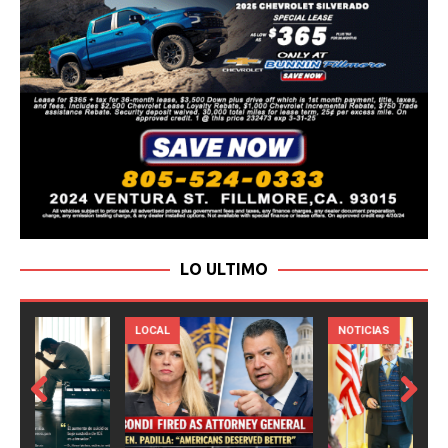
LO ULTIMO
LOCAL
NOTICIAS
Prev
Next
ious