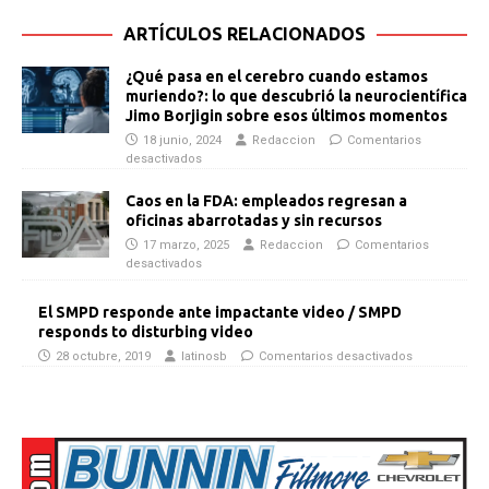
ARTÍCULOS RELACIONADOS
¿Qué pasa en el cerebro cuando estamos
muriendo?: lo que descubrió la neurocientífica
Jimo Borjigin sobre esos últimos momentos
18 junio, 2024
Redaccion
Comentarios
desactivados
Caos en la FDA: empleados regresan a
oficinas abarrotadas y sin recursos
17 marzo, 2025
Redaccion
Comentarios
desactivados
El SMPD responde ante impactante video / SMPD
responds to disturbing video
28 octubre, 2019
latinosb
Comentarios desactivados