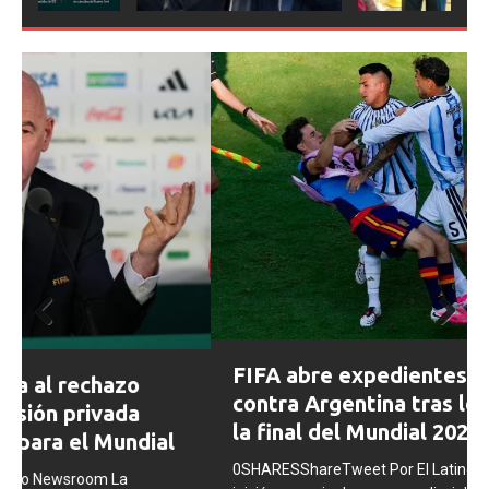
Prev
Next
FIFA abre expedientes disciplinarios
ious
contra Argentina tras los incidentes en
la final del Mundial 2026
0SHARESShareTweet Por El Latino Newsroom La FIFA