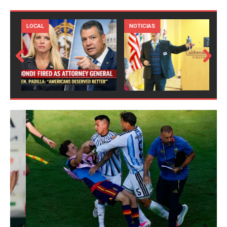
LOCAL
NOTICIAS
Prev
Next
ious