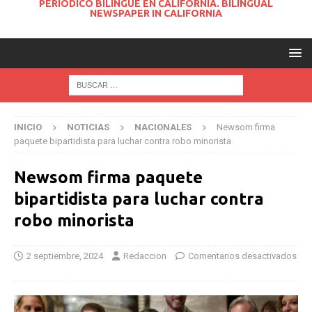
PERIODICO BILINGUE EN CALIFORNIA. BILINGUAL
NEWSPAPER IN CALIFORNIA
INICIO
NOTICIAS
NACIONALES
Newsom firma
paquete bipartidista para luchar contra robo minorista
Newsom firma paquete
bipartidista para luchar contra
robo minorista
2 septiembre, 2024
Redaccion
Comentarios desactivados