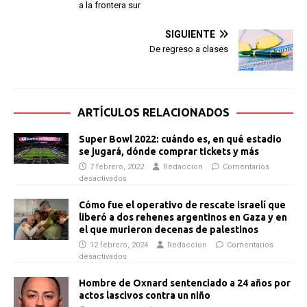
a la frontera sur
SIGUIENTE
De regreso a clases
ARTÍCULOS RELACIONADOS
Super Bowl 2022: cuándo es, en qué estadio
se jugará, dónde comprar tickets y más
7 febrero, 2022
Redaccion
Comentarios
desactivados
Cómo fue el operativo de rescate israelí que
liberó a dos rehenes argentinos en Gaza y en
el que murieron decenas de palestinos
12 febrero, 2024
Redaccion
Comentarios
desactivados
Hombre de Oxnard sentenciado a 24 años por
actos lascivos contra un niño