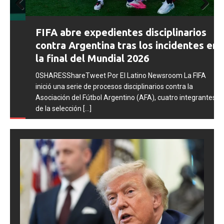
Prev
Next
FIFA abre expedientes disciplinarios
ious
contra Argentina tras los incidentes en
la final del Mundial 2026
0SHARESShareTweet Por El Latino Newsroom La FIFA
inició una serie de procesos disciplinarios contra la
Asociación del Fútbol Argentino (AFA), cuatro integrantes
de la selección
[...]