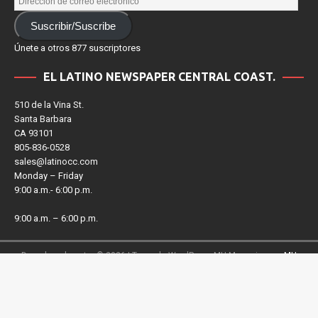
Suscribir/Suscribe
Únete a otros 877 suscriptores
EL LATINO NEWSPAPER CENTRAL COAST.
510 de la Vina St.
Santa Barbara
CA 93101
805-836-0528
sales@latinocc.com
Monday – Friday
9:00 a.m.- 6:00 p.m.
9:00 a.m. – 6:00 p.m.
Derechos de autor © 2026 | Tema de WordPress MH Magazine por
MH
Themes
Salir de la versión móvil