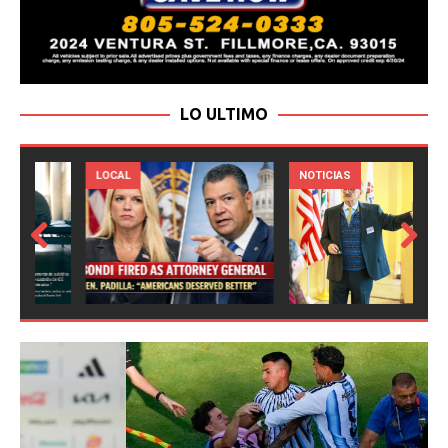
LO ULTIMO
LOCAL
NOTICIAS
Prev
Next
ious