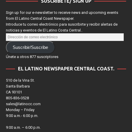
SUSCRÍBETE/ SIGN UP
Sign up for our e-newsletter to receive news and upcoming events
from El Latino Central Coast Newspaper.
Introduce tu correo electrónico para suscribirte y recibir alertas de
noticias y eventos de El Latino Costa Central..
Suscribir/Suscribe
Únete a otros 877 suscriptores
EL LATINO NEWSPAPER CENTRAL COAST.
510 de la Vina St.
Santa Barbara
CA 93101
805-836-0528
sales@latinocc.com
Monday – Friday
9:00 a.m.- 6:00 p.m.
9:00 a.m. – 6:00 p.m.