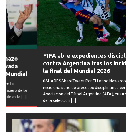
Prev
Next
FIFA abre expedientes disciplinarios
ious
contra Argentina tras los incidentes en
la final del Mundial 2026
0SHARESShareTweet Por El Latino Newsroom La FIFA
inició una serie de procesos disciplinarios contra la
Asociación del Fútbol Argentino (AFA), cuatro integrantes
de la selección
[...]