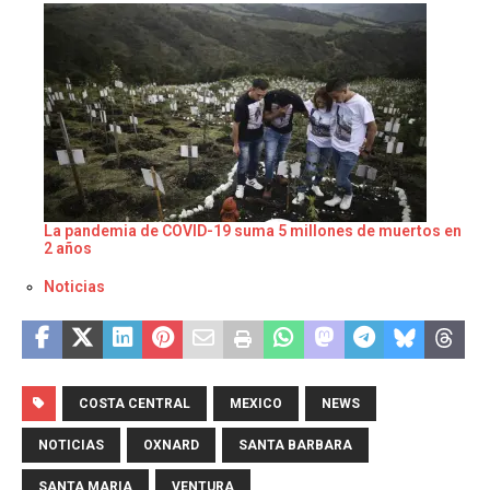
La pandemia de COVID-19 suma 5 millones de muertos en
2 años
Respecto a
Noticias
COSTA CENTRAL
MEXICO
NEWS
NOTICIAS
OXNARD
SANTA BARBARA
SANTA MARIA
VENTURA