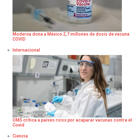
Moderna dona a México 2,7 millones de dosis de vacuna
COVID
Respecto a
Internacional
OMS crítica a países ricos por acaparar vacunas contra el
Covid
Respecto a
Ciencia