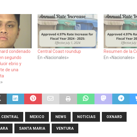
nard condenado
Central Coast roundup
Resumen de la Co
 en segundo
En «Nacionales»
En «Nacionales»
ucir ebrio y
te de una
eta
s»
 CENTRAL
MEXICO
NEWS
NOTICIAS
OXNARD
BARA
SANTA MARIA
VENTURA