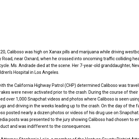
20, Caliboso was high on Xanax pills and marijuana while driving westb
y Road, near Oxnard, when he crossed into oncoming traffic colliding he
cycle. Ms. Andrade died at the scene. Her 7-year-old granddaughter, Nev
ldren’s Hospital in Los Angeles.
with the California Highway Patrol (CHP) determined Caliboso was travel
kes were never activated prior to the crash. During the course of their 
ed over 1,000 Snapchat videos and photos where Caliboso is seen using
s and driving in the weeks leading up to the crash. On the day of the fat
boso posted nearly a dozen photos or videos of his drug use on Snapchat.
edia posts was presented to the jury showing Caliboso had chosen to e
duct and was indifferent to the consequences.