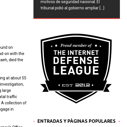
motivos de seguridad nacional. El
tribunal pidió al gobierno ampliar
[...]
ound on
ad-on with the
aeh, died the
ing at about 55
investigation,
 large
al traffic
 A collection of
ngage in
ENTRADAS Y PÁGINAS POPULARES