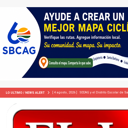
[ 4 agosto, 2026 ]
SEEAG y el Distrito Escolar de S
LO ULTIMO / NEWS ALERT
[ 4 agosto, 2026 ]
California demanda a cinco ciud
[ 2 julio, 2024 ]
Colombia apaga el ‘efecto Vini’. B
[ 29 marzo, 2024 ]
Corte Suprema levanta suspensi