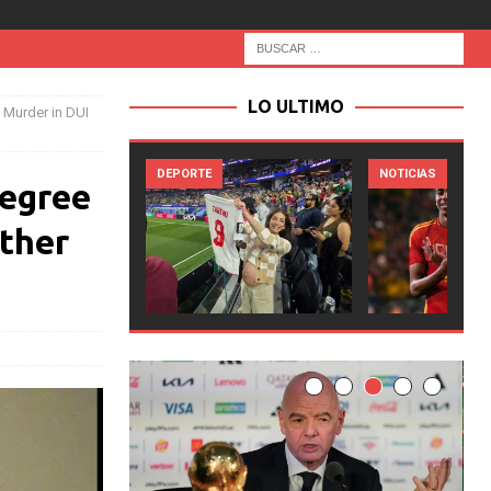
LO ULTIMO
Murder in DUI
NOTICIAS
NOTICIAS
egree
ther