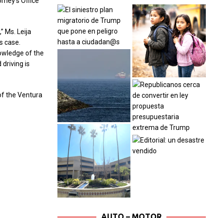
rney’s Office
” Ms. Leija
is case.
owledge of the
driving is
of the Ventura
AUTO – MOTOR