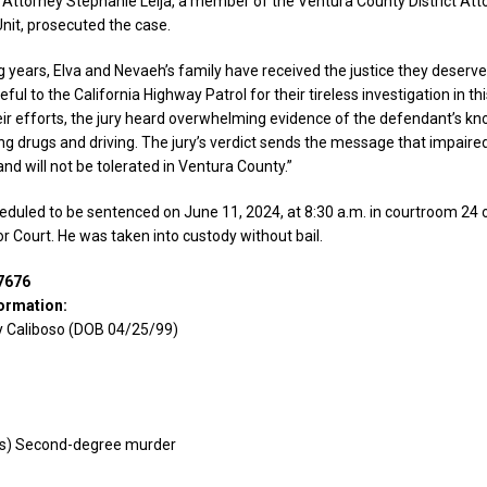
t Attorney Stephanie Leija, a member of the Ventura County District Atto
nit, prosecuted the case.
g years, Elva and Nevaeh’s family have received the justice they deserve,
teful to the California Highway Patrol for their tireless investigation in th
ir efforts, the jury heard overwhelming evidence of the defendant’s kn
g drugs and driving. The jury’s verdict sends the message that impaired 
nd will not be tolerated in Ventura County.”
heduled to be sentenced on June 11, 2024, at 8:30 a.m. in courtroom 24 
r Court. He was taken into custody without bail.
7676
ormation:
 Caliboso (DOB 04/25/99)
ts) Second-degree murder