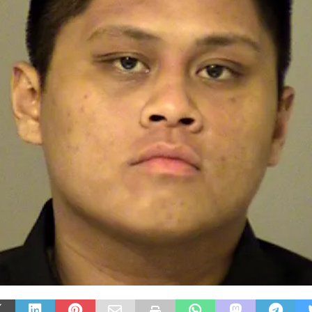
as Islas Malvinas y el
eporte: una historia de
dentidad, memoria y
Fútbol asiático 
asión nacional
rechazo contra e
SHARESShareTweet Por El Latino
inversión privad
ewsroom El deporte ha sido, a lo largo
propuesto por l
e la historia, mucho más que una
el Mundial
ompetencia entre equipos o atletas. En
.]
0SHARESShareTweet Por
Newsroom La creciente 
torno al futuro financier
Mundial de la FIFA sumó
capítulo este
[...]