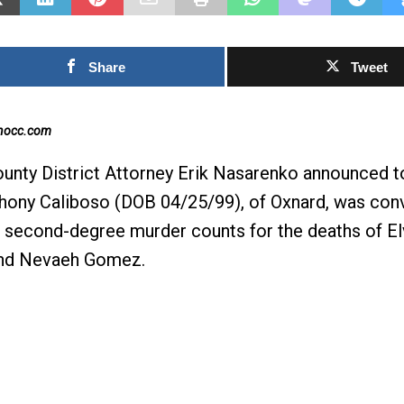
Share
Tweet
inocc.com
unty District Attorney Erik Nasarenko announced t
ony Caliboso (DOB 04/25/99), of Oxnard, was conv
o second-degree murder counts for the deaths of El
nd Nevaeh Gomez.