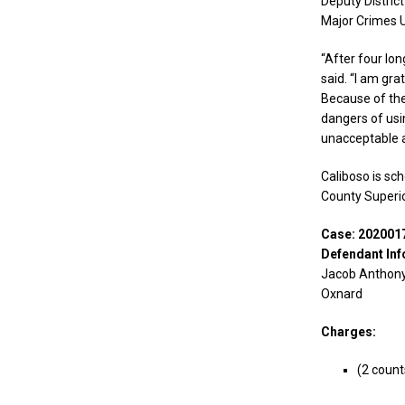
Deputy Distric
Major Crimes U
“After four lon
said. “I am gra
Because of the
dangers of usin
unacceptable a
Caliboso is sc
County Superio
Case: 202001
Defendant Inf
Jacob Anthony
Oxnard
Charges:
(2 coun