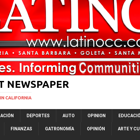
ará la mayor nevada en lo que va del año en California
NACIONALES
bunal especial para solicitar la deportación de presuntos “terroristas
rtner to Open East County Family Justice Center
LOCAL
ST NEWSPAPER
IN CALIFORNIA
RACIÓN
DEPORTES
AUTO
OPINION
EDUCACI
FINANZAS
GATRONOMÍA
OPINIÓN
ARTE Y C