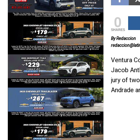
0
SHARES
By Redaccion
redaccion@lat
Ventura Co
Jacob Anth
jury of tw
Andrade a