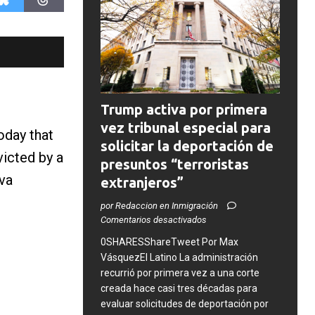
Trump activa por primera
vez tribunal especial para
oday that
solicitar la deportación de
icted by a
presuntos “terroristas
va
extranjeros”
por Redaccion en Inmigración
Comentarios desactivados
0SHARESShareTweet Por Max
VásquezEl Latino La administración
recurrió por primera vez a una corte
creada hace casi tres décadas para
evaluar solicitudes de deportación por