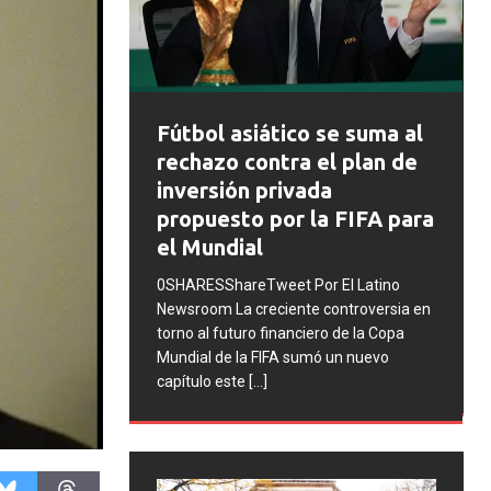
FIFA abre expedientes
se suma al
disciplinarios contra
l plan de
Argentina tras los
a
incidentes en la final del
a FIFA para
Mundial 2026
0SHARESShareTweet Por El Latino
 El Latino
Newsroom La FIFA inició una serie de
controversia en
procesos disciplinarios contra la
o de la Copa
Asociación del Fútbol Argentino (AFA),
 un nuevo
cuatro integrantes de la selección
[...]