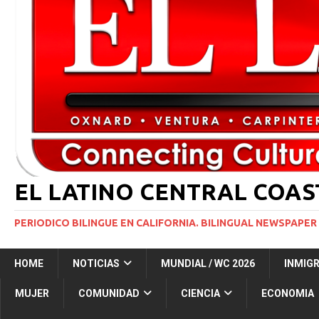
INMIGRACIÓN
[ 1 marzo, 2024 ]
Potente tormenta invernal desat
[ 5 agosto, 2026 ]
Trump activa por primera vez tri
extranjeros”
INMIGRACIÓN
[ 5 agosto, 2026 ]
Ventura County, Cal Lutheran Pa
EL LATINO CENTRAL COA
PERIODICO BILINGUE EN CALIFORNIA. BILINGUAL NEWSPAPER 
HOME
NOTICIAS
MUNDIAL / WC 2026
INMIG
MUJER
COMUNIDAD
CIENCIA
ECONOMIA