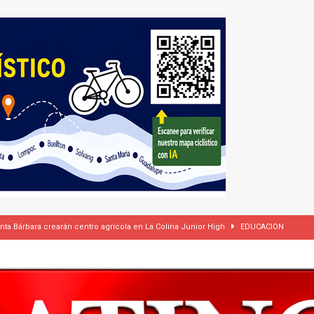
anta Bárbara crearán centro agrícola en La Colina Junior High
EDUCACION
ades por incumplir ley estatal de vivienda
LOCAL
rasil 1 – Colombia 1
DEPORTE
ón a ley de Texas que permite a la policía detener a migrantes