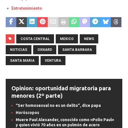
Respecto a
Entretenimiento
COSTA CENTRAL
MEXICO
NEWS
NOTICIAS
OXNARD
SANTA BARBARA
SANTA MARIA
VENTURA
Opinion: oportunidad migratoria para
menores (2º parte)
“Ser homosexual no es un delito”, dice papa
Horóscopos
Muere Paul Alexander, conocido como «Polio Paul»
y quien vivió 70 años en un pulmón de acero