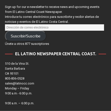
SUSCRÍBETE/ SIGN UP
Sign up for our e-newsletter to receive news and upcoming events
from El Latino Central Coast Newspaper.
Introduce tu correo electrónico para suscribirte y recibir alertas de
noticias y eventos de El Latino Costa Central..
Suscribir/Suscribe
Únete a otros 877 suscriptores
EL LATINO NEWSPAPER CENTRAL COAST.
510 de la Vina St.
Santa Barbara
CA 93101
805-836-0528
sales@latinocc.com
Monday – Friday
9:00 a.m.- 6:00 p.m.
9:00 a.m. – 6:00 p.m.