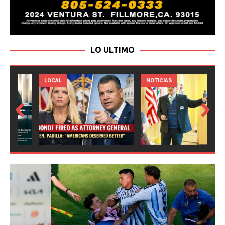
LO ULTIMO
LOCAL
NOTICIAS
Prev
Next
ious