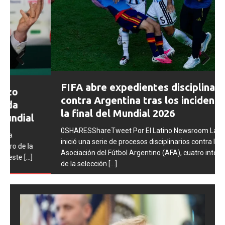
Prev
Next
FIFA abre expedientes disciplinarios
ious
contra Argentina tras los incidentes en
la final del Mundial 2026
0SHARESShareTweet Por El Latino Newsroom La FIFA
inició una serie de procesos disciplinarios contra la
Asociación del Fútbol Argentino (AFA), cuatro integrantes
de la selección
[...]