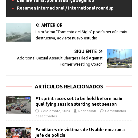
Lamine Yamal pone al Barça segundo
Resumen Internacional / International roundup
ANTERIOR
La próxima “Tormenta del Siglo” podría ser aún más
destructiva, advierte nuevo estudio
SIGUIENTE
Additional Sexual Assault Charges Filed Against
Former Wrestling Coach
ARTÍCULOS RELACIONADOS
F1 sprint races set to be held before main
qualifying session starting next season
7 diciembre, 2023
Redaccion
Comentarios
desactivados
Familiares de víctimas de Uvalde encaran a
jefe de policía