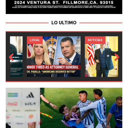
LO ULTIMO
LOCAL
NOTICIAS
Prev
Next
ious