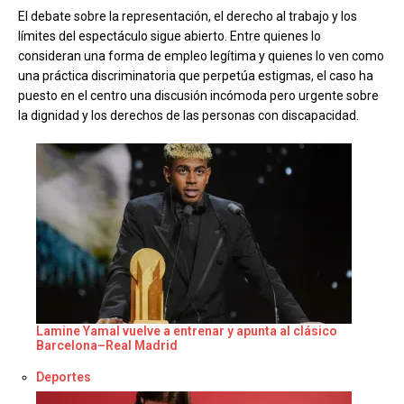
El debate sobre la representación, el derecho al trabajo y los
límites del espectáculo sigue abierto. Entre quienes lo
consideran una forma de empleo legítima y quienes lo ven como
una práctica discriminatoria que perpetúa estigmas, el caso ha
puesto en el centro una discusión incómoda pero urgente sobre
la dignidad y los derechos de las personas con discapacidad.
Lamine Yamal vuelve a entrenar y apunta al clásico
Barcelona–Real Madrid
Respecto a
Deportes