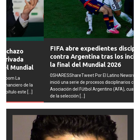
Prev
Next
FIFA abre expedientes disciplinarios
ious
contra Argentina tras los incidentes en
la final del Mundial 2026
0SHARESShareTweet Por El Latino Newsroom La FIFA
inició una serie de procesos disciplinarios contra la
Asociación del Fútbol Argentino (AFA), cuatro integrantes
de la selección
[...]