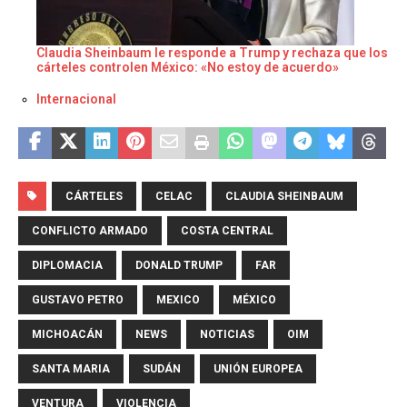
Claudia Sheinbaum le responde a Trump y rechaza que los
cárteles controlen México: «No estoy de acuerdo»
Respecto a
Internacional
CÁRTELES
CELAC
CLAUDIA SHEINBAUM
CONFLICTO ARMADO
COSTA CENTRAL
DIPLOMACIA
DONALD TRUMP
FAR
GUSTAVO PETRO
MEXICO
MÉXICO
MICHOACÁN
NEWS
NOTICIAS
OIM
SANTA MARIA
SUDÁN
UNIÓN EUROPEA
VENTURA
VIOLENCIA