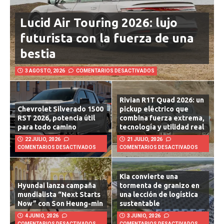
Lucid Air Touring 2026: lujo
futurista con la fuerza de una
bestia
3 AGOSTO, 2026
COMENTARIOS DESACTIVADOS
Rivian R1T Quad 2026: un
Chevrolet Silverado 1500
pickup eléctrico que
RST 2026, potencia útil
combina fuerza extrema,
para todo camino
tecnología y utilidad real
22 JULIO, 2026
21 JULIO, 2026
COMENTARIOS DESACTIVADOS
COMENTARIOS DESACTIVADOS
Kia convierte una
Hyundai lanza campaña
tormenta de granizo en
mundialista “Next Starts
una lección de logística
Now” con Son Heung-min
sustentable
4 JUNIO, 2026
3 JUNIO, 2026