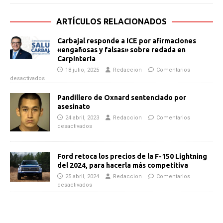
ARTÍCULOS RELACIONADOS
Carbajal responde a ICE por afirmaciones
«engañosas y falsas» sobre redada en
Carpinteria
18 julio, 2025
Redaccion
Comentarios
desactivados
Pandillero de Oxnard sentenciado por
asesinato
24 abril, 2023
Redaccion
Comentarios
desactivados
Ford retoca los precios de la F-150 Lightning
del 2024, para hacerla más competitiva
25 abril, 2024
Redaccion
Comentarios
desactivados