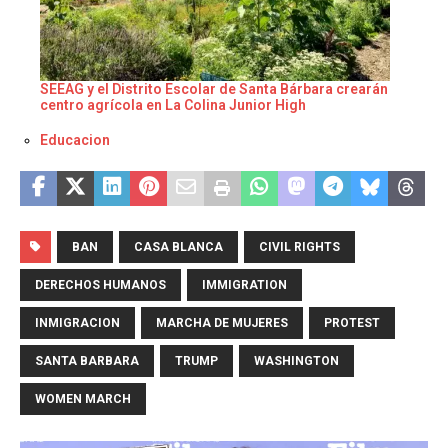
SEEAG y el Distrito Escolar de Santa Bárbara crearán
centro agrícola en La Colina Junior High
Respecto a
Educacion
BAN
CASA BLANCA
CIVIL RIGHTS
DERECHOS HUMANOS
IMMIGRATION
INMIGRACION
MARCHA DE MUJERES
PROTEST
SANTA BARBARA
TRUMP
WASHINGTON
WOMEN MARCH