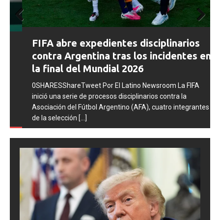
Prev
Next
FIFA abre expedientes disciplinarios
ious
contra Argentina tras los incidentes en
la final del Mundial 2026
0SHARESShareTweet Por El Latino Newsroom La FIFA
inició una serie de procesos disciplinarios contra la
Asociación del Fútbol Argentino (AFA), cuatro integrantes
de la selección
[...]