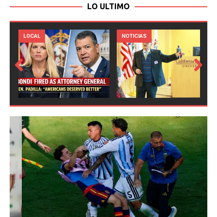
LO ULTIMO
LOCAL
NOTICIAS
Prev
Next
ious