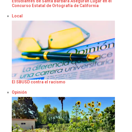
Estudiantes de Santa Bárbara Aseguran Lugar en el
Concurso Estatal de Ortografía de California
Respecto a
Local
El SBUSD contra el racismo
Respecto a
Opinión