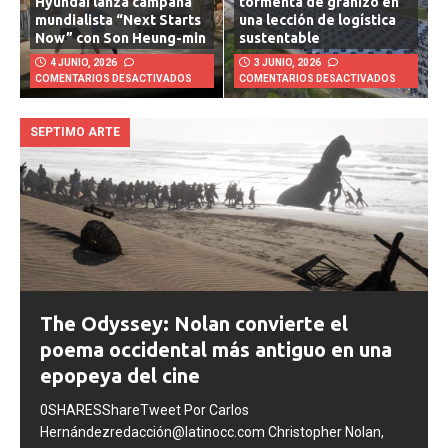
Hyundai lanza campaña
tormenta de granizo en
mundialista “Next Starts
una lección de logística
Now” con Son Heung-min
sustentable
4 JUNIO, 2026
3 JUNIO, 2026
COMENTARIOS DESACTIVADOS
COMENTARIOS DESACTIVADOS
SEPTIMO ARTE
The Odyssey: Nolan convierte el
poema occidental más antiguo en una
epopeya del cine
0SHARESShareTweet Por Carlos
Hernándezredacción@latinocc.com Christopher Nolan,