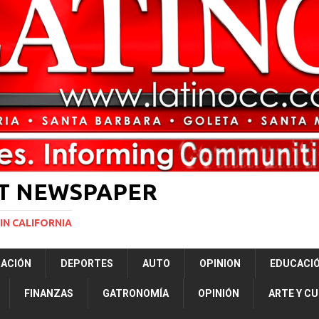
rasil 1 – Colombia 1
DEPORTE
ón a ley de Texas que permite a la policía detener a migrantes
ará la mayor nevada en lo que va del año en California
NACIONALES
Years to Life for Murdering Girlfriend in Front of Her Children
LOCAL
 décadas promete impulsar la investigación oceánica en EE. UU.
CIENCIA
ST NEWSPAPER
IN CALIFORNIA
RACIÓN
DEPORTES
AUTO
OPINION
EDUCACI
FINANZAS
GATRONOMÍA
OPINIÓN
ARTE Y C