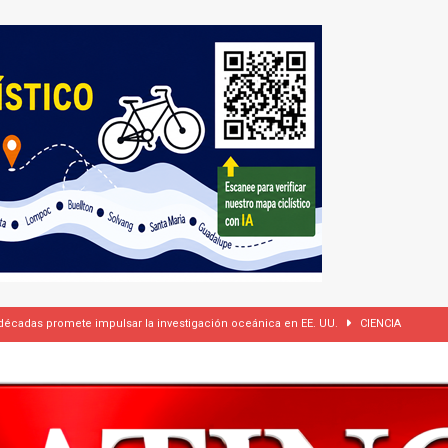
 cámaras corporales, pero se reserva el derecho de difundir los videos
dí firman pacto de defensa mutua ante escalada de tensiones en Oriente Medio