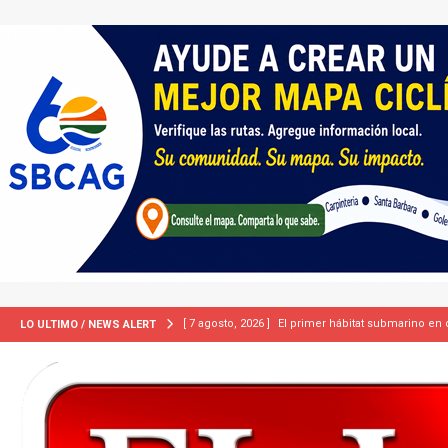
[ 7 agosto, 2026 ]
ICE equipará a sus agentes con
LO ULTIMO / NEWS ALERT
INMIGRACIÓN
[ 7 agosto, 2026 ]
Turquía, Pakistán y Arabia Sau
INTERNACIONAL