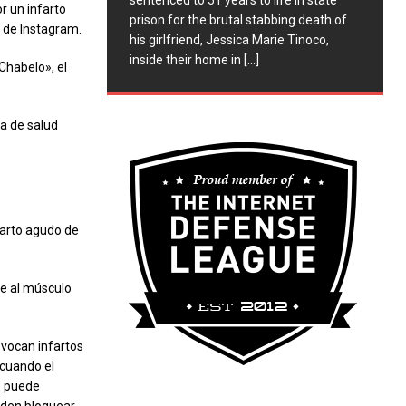
sentenced to 51 years to life in state
or un infarto
prison for the brutal stabbing death of
a de Instagram.
his girlfriend, Jessica Marie Tinoco,
inside their home in
[...]
Chabelo», el
a de salud
farto agudo de
re al músculo
ovocan infartos
 cuando el
e- puede