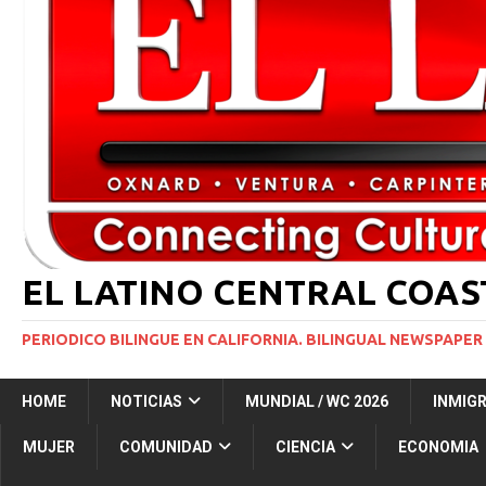
[ 2 julio, 2024 ]
Colombia apaga el ‘efecto Vini’. B
[ 29 marzo, 2024 ]
Corte Suprema levanta suspensi
INMIGRACIÓN
[ 1 marzo, 2024 ]
Potente tormenta invernal desat
[ 7 agosto, 2026 ]
Simi Valley Man Sentenced to 51 
[ 7 agosto, 2026 ]
El primer hábitat submarino en
EL LATINO CENTRAL COA
PERIODICO BILINGUE EN CALIFORNIA. BILINGUAL NEWSPAPER 
HOME
NOTICIAS
MUNDIAL / WC 2026
INMIG
MUJER
COMUNIDAD
CIENCIA
ECONOMIA