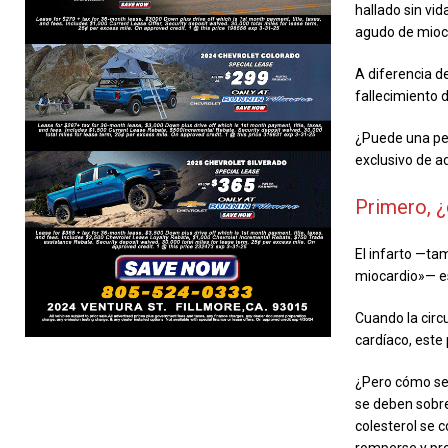
hallado sin vid
agudo de miocar
A diferencia d
fallecimiento d
¿Puede una per
exclusivo de a
Primero, ¿
El infarto —ta
miocardio»— es
Cuando la circ
cardíaco, este
¿Pero cómo se 
se deben sobre
colesterol se 