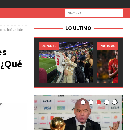
LO ULTIMO
 sufrió Julián
EPORTE
NOTICIAS
NOTICIA
es
 ¿Qué