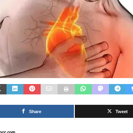
Las Islas Malvinas y el
:
deporte: una historia de
a
identidad, memoria y
Fútbol a
pasión nacional
rechazo 
0SHARESShareTweet Por El Latino
inversió
ó
Newsroom El deporte ha sido, a lo largo
propuest
de la historia, mucho más que una
el Mundi
n
competencia entre equipos o atletas. En
[...]
0SHARESShar
Newsroom La 
torno al futu
Mundial de l
capítulo est
Share
Tweet
nocc.com