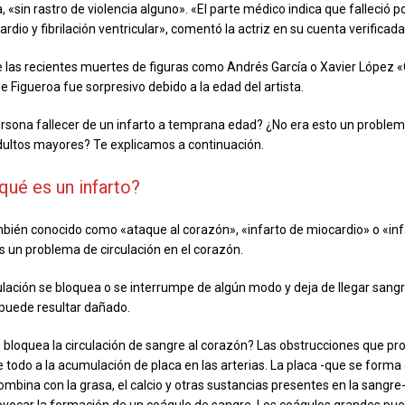
a, «sin rastro de violencia alguno». «El parte médico indica que falleció p
dio y fibrilación ventricular», comentó la actriz en su cuenta verificad
e las recientes muertes de figuras como Andrés García o Xavier López «
e Figueroa fue sorpresivo debido a la edad del artista.
sona fallecer de un infarto a temprana edad? ¿No era esto un problem
dultos mayores? Te explicamos a continuación.
qué es un infarto?
mbién conocido como «ataque al corazón», «infarto de miocardio» o «in
 un problema de circulación en el corazón.
ulación se bloquea o se interrumpe de algún modo y deja de llegar sang
 puede resultar dañado.
bloquea la circulación de sangre al corazón? Las obstrucciones que pr
 todo a la acumulación de placa en las arterias. La placa -que se forma
combina con la grasa, el calcio y otras sustancias presentes en la sangr