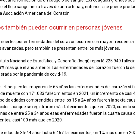
vocar la formación de un coágulo de sangre. Los coágulos grandes pu
el flujo sanguíneo a través de una arteria y, entonces, se puede produci
la Asociación Americana del Corazón.
os también pueden ocurrir en personas jóvenes
 muertes por enfermedades del corazón ocurren con mayor frecuencia 
 avanzadas, pero también se presentan entre los más jóvenes.
tituto Nacional de Estadística y Geografía (Inegi) reportó 225.949 fallec
3% más que el año anterior. Las enfermedades del corazón fueron la 
erada por la pandemia de covid-19.
 el Inegi, en los mayores de 65 años las enfermedades del corazón sí f
de muerte con 171.033 fallecimientos en 2021, un incremento de casi 
upo de edades comprendidas entre los 15 a 24 años fueron la sexta cau
ecidos, aunque se registraron más fallecimientos que en 2020, cuando s
nas de entre 25 a 34 años esas enfermedades fueron la cuarta causa 
ientos, casi 100 más que en 2020.
de edad de 35-44 años hubo 6.467 fallecimientos, un 1% más que en 202