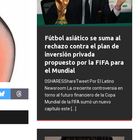
FIFA abre expedientes
siático se suma al
disciplinarios contra
contra el plan de
Argentina tras los
n privada
incidentes en la final de
o por la FIFA para
Mundial 2026
al
0SHARESShareTweet Por El Latino
eTweet Por El Latino
Newsroom La FIFA inició una serie d
creciente controversia en
procesos disciplinarios contra la
ro financiero de la Copa
Asociación del Fútbol Argentino (AF
a FIFA sumó un nuevo
cuatro integrantes de la selección
[..
e
[...]