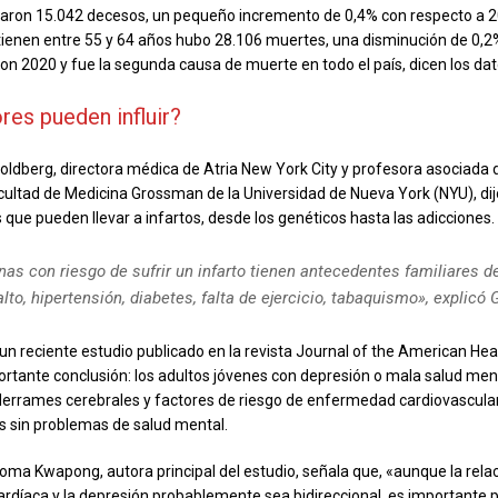
raron 15.042 decesos, un pequeño incremento de 0,4% con respecto a 20
ienen entre 55 y 64 años hubo 28.106 muertes, una disminución de 0,2
n 2020 y fue la segunda causa de muerte en todo el país, dicen los dato
res pueden influir?
Goldberg, directora médica de Atria New York City y profesora asociada
Facultad de Medicina Grossman de la Universidad de Nueva York (NYU), di
 que pueden llevar a infartos, desde los genéticos hasta las adicciones.
as con riesgo de sufrir un infarto tienen antecedentes familiares de
alto, hipertensión, diabetes, falta de ejercicio, tabaquismo», explicó 
 un reciente estudio publicado en la revista Journal of the American Hea
ortante conclusión: los adultos jóvenes con depresión o mala salud me
derrames cerebrales y factores de riesgo de enfermedad cardiovascular
s sin problemas de salud mental.
oma Kwapong, autora principal del estudio, señala que, «aunque la relac
díaca y la depresión probablemente sea bidireccional, es importante pr