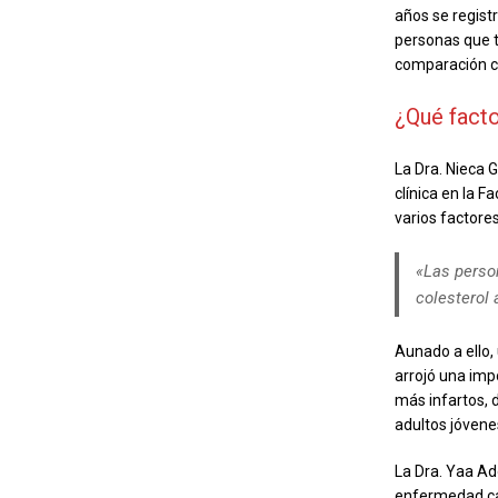
años se regist
personas que t
comparación co
¿Qué facto
La Dra. Nieca 
clínica en la 
varios factores
«Las person
colesterol 
Aunado a ello,
arrojó una imp
más infartos, 
adultos jóvene
La Dra. Yaa Ad
enfermedad car