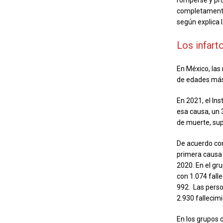
romperse y pro
completamente 
según explica 
Los infart
En México, las
de edades más
En 2021, el Ins
esa causa, un 
de muerte, sup
De acuerdo con
primera causa 
2020. En el gr
con 1.074 fall
992. Las perso
2.930 fallecim
En los grupos 