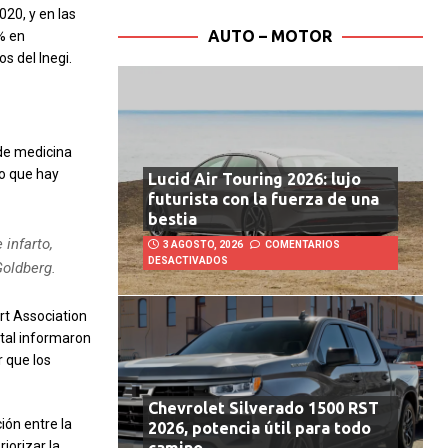
20, y en las
AUTO – MOTOR
% en
s del Inegi.
 de medicina
jo que hay
Lucid Air Touring 2026: lujo
futurista con la fuerza de una
bestia
 infarto,
3 AGOSTO, 2026
COMENTARIOS
DESACTIVADOS
Goldberg.
rt Association
ntal informaron
 que los
Chevrolet Silverado 1500 RST
ión entre la
2026, potencia útil para todo
iorizar la
camino