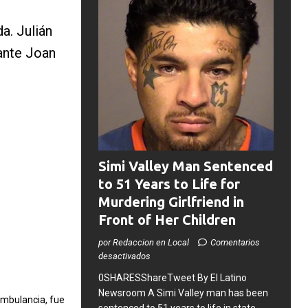
a. Julián
tante Joan
Simi Valley Man Sentenced
to 51 Years to Life for
Murdering Girlfriend in
Front of Her Children
por Redaccion en Local
Comentarios
desactivados
0SHARESShareTweet ​By El Latino
Newsroom ​A Simi Valley man has been
 ambulancia, fue