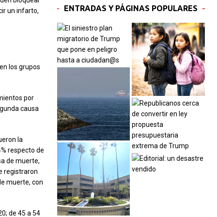
eden bloquear
ENTRADAS Y PÁGINAS POPULARES
r un infarto,
en los grupos
imientos por
segunda causa
ueron la
4% respecto de
sa de muerte,
e registraron
de muerte, con
0; de 45 a 54